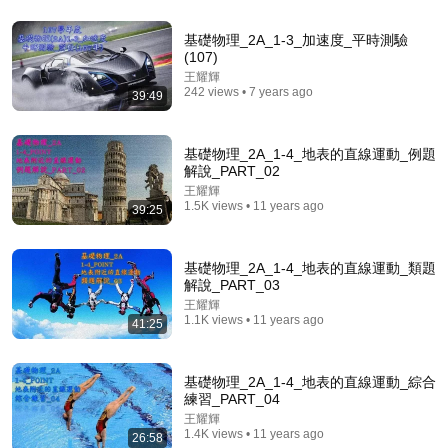
15:03
基礎物理_2A_1-3_加速度_平時測驗
(107)
[EP1] Why is linear algebra calculated this way?
王耀輝
JOHNSON-MATH
•
68K views
242 views • 7 years ago
39:49
基礎物理_2A_1-4_地表的直線運動_例題
解說_PART_02
王耀輝
1.5K views • 11 years ago
39:25
基礎物理_2A_1-4_地表的直線運動_類題
解說_PART_03
王耀輝
1.1K views • 11 years ago
41:25
1:20:51
基礎物理_2A_1-4_地表的直線運動_綜合
Her $30 beggar boyfriend is secretly a billionaire
練習_PART_04
founder! One lavish gift silences everyone!
王耀輝
樂可劇場 and 暖場劇社
1.4K views • 11 years ago
26:58
New
8.1K views