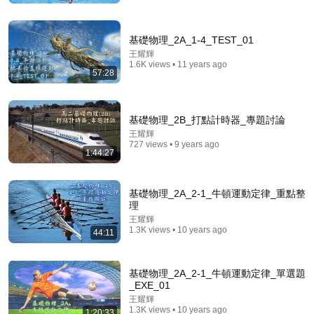
基礎物理_2A_1-4_TEST_01
王耀輝
1.6K views • 11 years ago
57:28
基礎物理_2B_打點計時器_專題討論
王耀輝
727 views • 9 years ago
1:44:27
35:26
基礎物理_2A_2-1_牛頓運動定律_重點整
笼中对：史上最严出入境新规解读，普通人还有出国的
理
机会吗？
王耀輝
二爷故事
1.3K views • 10 years ago
44:11
New
498K views
基礎物理_2A_2-1_牛頓運動定律_單選題
_EXE_01
王耀輝
1.3K views • 10 years ago
1:20:33