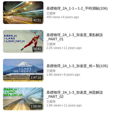
陳丹青 #魯豫 #上海 #香港 #经济 #文学 #窦文涛
观视界
•
30K views
基礎物理_2A_1-1～1-2_平時測驗(106)
王耀輝
465 views • 8 years ago
42:51
基礎物理_2A_1-3_加速度_重點解說
_PART_01
王耀輝
2.2K views • 11 years ago
30:41
基礎物理_2A_1-3_加速度_例＋類(105)
23:22
王耀輝
1.8K views • 9 years ago
【李永乐老师】三体问题究竟是什么？为什么说科学的
1:47:16
尽头是神学？
李永乐老师
•
94K views
基礎物理_2A_1-3_加速度_例題解說
_PART_02
王耀輝
1.8K views • 11 years ago
1:05:00