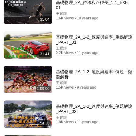
基礎物理_2A_位移和路徑長_1-1_EXE
01
王耀輝
1.6K views • 10 years ago
35:04
基礎物理_2A_1-2_速度與速率_重點解說
_PART_01
王耀輝
5:41
2.2K views • 11 years ago
31:41
10610吳國安教授普通物理_第6-5-1講連續體的轉動慣
量 - 定義與範例一 (實心圓柱)
基礎物理_2A_1-2_速度與速率_例題＋類
NTHUOCW
•
1.4K views
題解析
王耀輝
1.5K views • 9 years ago
1:09:00
基礎物理_2A_1-2_速度與速率_例題解說
_PART_02
王耀輝
1.8K views • 11 years ago
54:36