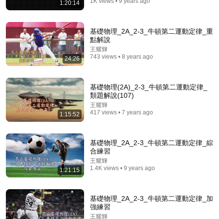
1K views • 9 years ago
1:20:14
1:30:08
基礎物理_2A_2-3_牛頓第二運動定律_重
點解說
《喜单3》中式英语杀进美国脱口秀！华裔服务员不会
英语，靠口音把全场笑疯了！#喜剧之王单口季 #脱口
王耀輝
743 views • 8 years ago
秀 #搞笑 #喜剧 #funny #综艺
24:26
笑翻天综艺社 and 叭叭一下
•
379K views
基礎物理(2A)_2-3_牛頓第二運動定律_
類題解說(107)
王耀輝
417 views • 7 years ago
1:15:52
基礎物理_2A_2-3_牛頓第二運動定律_綜
合練習
王耀輝
1.4K views • 9 years ago
1:21:15
32:12
基礎物理_2A_2-3_牛頓第二運動定律_加
蛋白質哪里找？這種藏在超市的便宜貨，蛋白質是雞蛋
強練習
的5倍！輕鬆讓肌肉長回來！#蛋白質 #健康 #肌肉流失
王耀輝