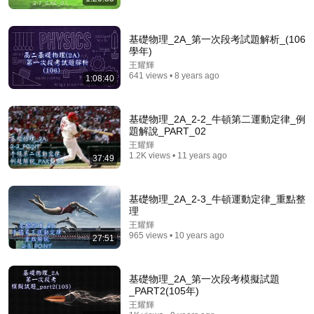
基礎物理_2A_第一次段考試題解析_(106
學年)
王耀輝
641 views • 8 years ago
1:08:40
21:46
基礎物理_2A_2-2_牛頓第二運動定律_例
中國最神秘的醫院：301醫院的南樓裡，權力如何獲得
題解說_PART_02
另一套生命規則？【文昭思緒飛揚563】
王耀輝
文昭思緒飛揚 - Wen Zhao Studio
1.2K views • 11 years ago
37:49
New
317K views
基礎物理_2A_2-3_牛頓運動定律_重點整
理
王耀輝
965 views • 10 years ago
27:51
基礎物理_2A_第一次段考模擬試題
_PART2(105年)
王耀輝