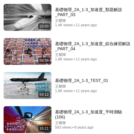
基礎物理_2A_1-3_加速度_類題解說
_PART_03
王耀輝
1.4K views • 11 years ago
33:00
基礎物理_2A_1-3_加速度_綜合練習解說
1:39:29
_PART_04
《喜单3》最强华裔脱口秀演员杀疯了！UCLA毕业
王耀輝
1.8K views • 11 years ago
来"吃脱口秀这碗饭"，亚裔看完疯狂点头！#喜剧之王
59:36
单口季 #脱口秀 #搞笑 #喜剧 #funny #综艺
笑翻天综艺社
•
208K views
基礎物理_2A_1-3_TEST_01
王耀輝
1.8K views • 11 years ago
54:12
基礎物理_2A_1-3_加速度_平時測驗
(106)
王耀輝
583 views • 8 years ago
35:21