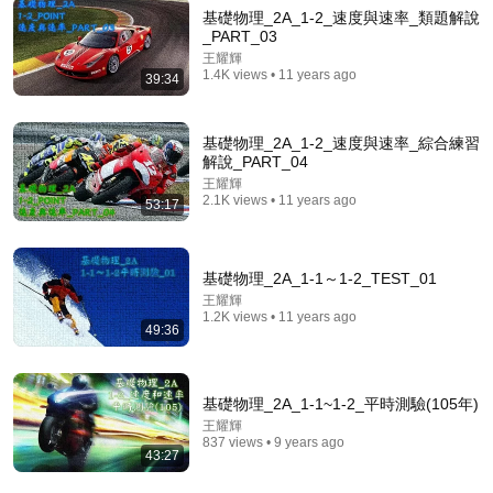
基礎物理_2A_1-2_速度與速率_類題解說
_PART_03
1:39:21
王耀輝
1.4K views • 11 years ago
39:34
量子糾纏： 由哲學到數學，再經科學到科技 | 111-2
人文與科技的對話
臺大演講網
•
4M views
基礎物理_2A_1-2_速度與速率_綜合練習
解說_PART_04
王耀輝
2.1K views • 11 years ago
53:17
基礎物理_2A_1-1～1-2_TEST_01
王耀輝
1.2K views • 11 years ago
49:36
基礎物理_2A_1-1~1-2_平時測驗(105年)
1:04:29
王耀輝
837 views • 9 years ago
43:27
Papi醬在紐約住3年後，才懂的殘忍差異！上海人瘋狂
懷舊，紐約人說忘！！！#马家辉 #窦文涛 #papi醬 #