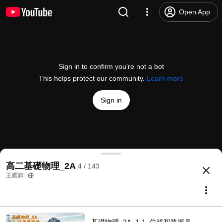
Open App
Sign in to confirm you’re not a bot
This helps protect our community.
Learn more
Sign in
基礎物理_2A_1-1_位移與路徑長_綜合練習_PART_04
高二基礎物理_2A
4 / 143
@
huie0626
3 likes
1.6K views
11 years ago
more
王耀輝
Subscribe
Comments