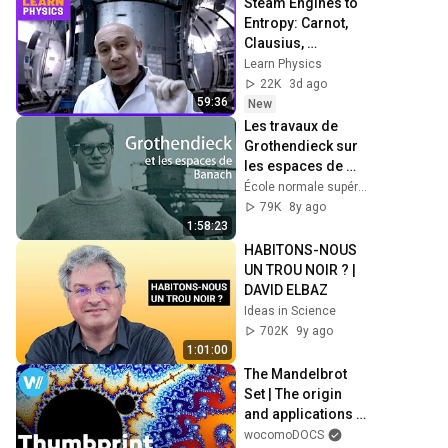
Steam Engines to 
Entropy: Carnot, 
Clausius, 
Boltzmann and the 
Learn Physics
Birth of 
22K
3d ago
Thermodynamics
59:36
New
Les travaux de 
Grothendieck sur 
les espaces de 
Banach et leurs 
École normale supérieure - PSL
surprenantes 
79K
8y ago
répercussions 
1:58:23
actuelles
HABITONS-NOUS 
UN TROU NOIR ? | 
DAVID ELBAZ
Ideas in Science
702K
9y ago
1:01:00
The Mandelbrot 
Set | The origin 
and applications 
of Fractal 
wocomoDOCS