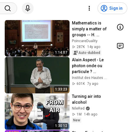
Sign in
Mathematics is 
simply a matter of 
groups -- H. 
Poincaré, 1881 - 
PoincareDuality
Étienne Ghys
287K
14y ago
1:14:07
Auto-dubbed
Alain Aspect - Le 
photon onde ou 
particule ? 
L’étrangeté 
Institut des Hautes Etudes Scientifiques (IHES)
quantique mise en 
601K
7y ago
lumière
1:33:23
Turning air into 
alcohol
NileRed
1M
14h ago
New
1:30:12