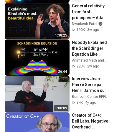
General relativity 
from first 
principles – Adam 
Brown
Dwarkesh Patel
190K
3w ago
1:38:25
Nobody Explained 
the Schrödinger 
Equation Like 
THIS!
Animated Math and Sleepy Genius
223K
2w ago
26:44
Interview Jean-
Pierre Serre par 
Henri Darmon sur 
André Weil - 
Bernoulli Center EPFL
Centre Bernoulli
34K
4y ago
1:00:09
Creator of C++: 
Bell Labs, Negative 
Overhead 