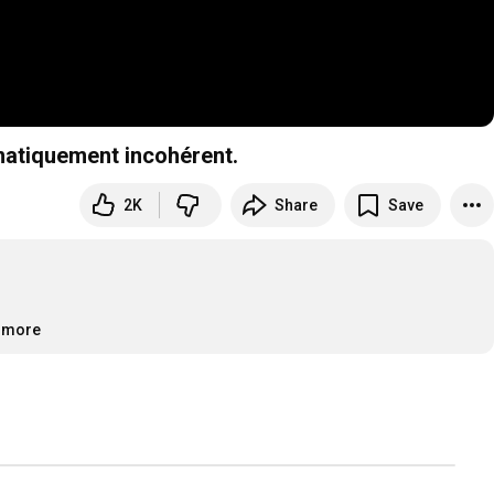
matiquement incohérent.
2K
Share
Save
..more