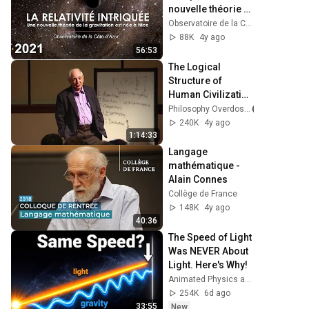
nouvelle théorie 
de la gravitation 
Observatoire de la Côte d'Azur
est née à Nice
88K
4y ago
56:53
The Logical 
Structure of 
Human Civilization 
(John Searle)
Philosophy Overdose
240K
4y ago
1:14:33
Langage 
mathématique - 
Alain Connes
Collège de France
148K
4y ago
40:36
The Speed of Light 
Was NEVER About 
Light. Here's Why!
Animated Physics and Sleepy Genius
254K
6d ago
33:55
New