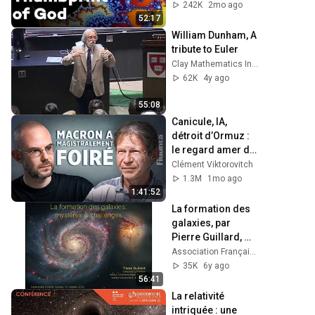
Geometry (Full 
242K
2mo ago
Documentary)
52:17
William Dunham, A 
tribute to Euler
Clay Mathematics Institute
62K
4y ago
55:08
Canicule, IA, 
détroit d’Ormuz : 
le regard amer de 
Jean-Marc 
Clément Viktorovitch
Jancovici - 
1.3M
1mo ago
FIGURES
1:41:52
La formation des 
galaxies, par 
Pierre Guillard, 
Prof. à Sorbonne 
Association Française d'Astronomie (AFA)
Universités,  
35K
6y ago
chercheur à l'IAP
56:41
La relativité 
intriquée : une 