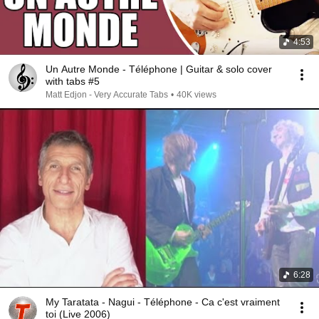
4:53
Un Autre Monde - Téléphone | Guitar & solo cover
with tabs #5
Matt Edjon - Very Accurate Tabs
•
40K views
6:28
My Taratata - Nagui - Téléphone - Ca c'est vraiment
toi (Live 2006)