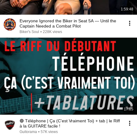
1:59:48
Everyone Ignored the Biker in Seat 5A — Until the
Captain Needed a Combat Pilot
Biker's Soul
•
228K views
17:05
🟢 Téléphone | Ça (C'est Vraiment Toi) + tab | le Riff
à la GUITARE facile !
Guitorama
•
57K views