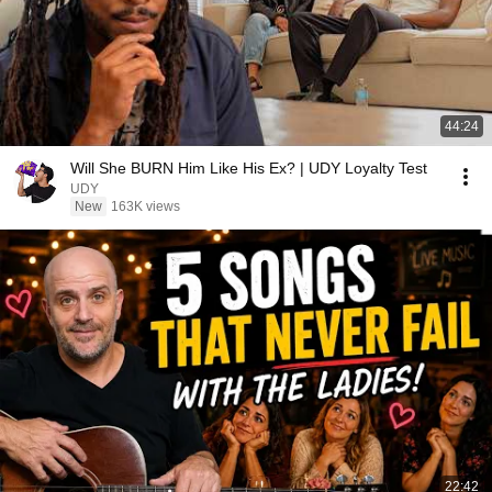
44:24
Will She BURN Him Like His Ex? | UDY Loyalty Test
UDY
New
163K views
22:42