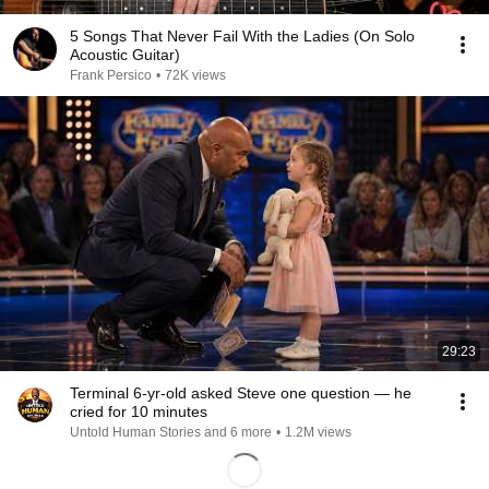
5 Songs That Never Fail With the Ladies (On Solo
Acoustic Guitar)
Frank Persico
•
72K views
29:23
Terminal 6-yr-old asked Steve one question — he
cried for 10 minutes
Untold Human Stories and 6 more
•
1.2M views