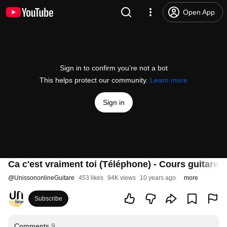
Open App
Sign in to confirm you’re not a bot
This helps protect our community.
Learn more
Sign in
Ca c'est vraiment toi (Téléphone) - Cours guitare.
@
UnissononlineGuitare
453 likes
94K views
10 years ago
more
Subscribe
Comments
9