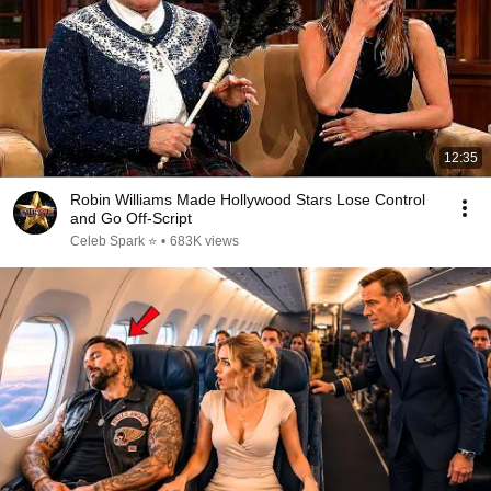
12:35
Robin Williams Made Hollywood Stars Lose Control
and Go Off-Script
Celeb Spark ⭐
•
683K views