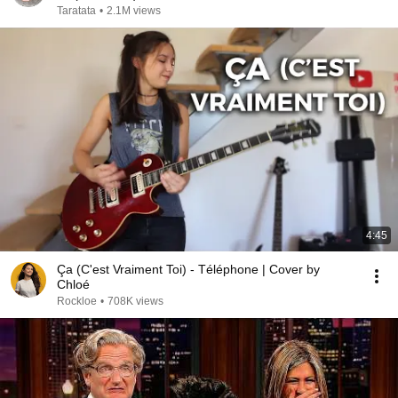
Taratata
•
2.1M views
4:45
Ça (C'est Vraiment Toi) - Téléphone | Cover by
Chloé
Rockloe
•
708K views