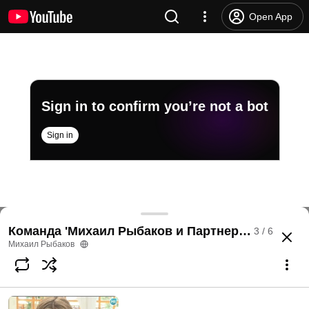
Open App
Sign in to confirm you’re not a bot
Sign in
Ольга Пайвина - бизнес-консультант и человек
Команда 'Михаил Рыбаков и Партнеры'
3 / 6
@
mrybakov
21 likes
3.6K views
12 years ago
more
Михаил Рыбаков
Subscribe
Comments
3