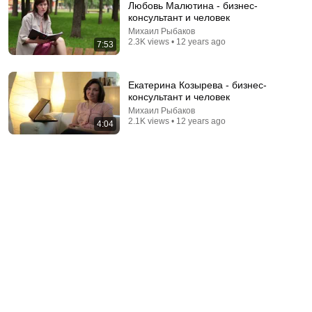
Любовь Малютина - бизнес-
консультант и человек
Михаил Рыбаков
2.3K views • 12 years ago
7:53
Екатерина Козырева - бизнес-
консультант и человек
Михаил Рыбаков
14:13
2.1K views • 12 years ago
4:04
Comedy Club: Голосовые от друга | Батрутдинов,
Карибидис, Шкуро @ComedyClubRussia
Comedy Club
•
6.2M views