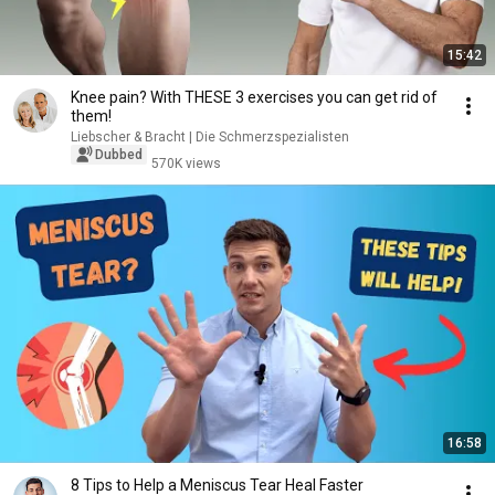
15:42
Knee pain? With THESE 3 exercises you can get rid of
them!
Liebscher & Bracht | Die Schmerzspezialisten
Dubbed
570K views
16:58
8 Tips to Help a Meniscus Tear Heal Faster