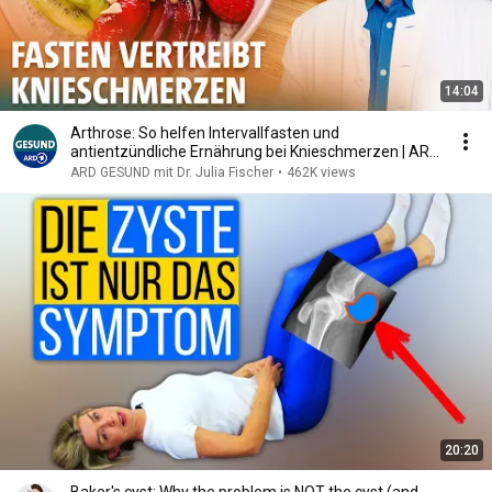
14:04
Arthrose: So helfen Intervallfasten und
antientzündliche Ernährung bei Knieschmerzen | ARD
GESUND
ARD GESUND mit Dr. Julia Fischer
•
462K views
20:20