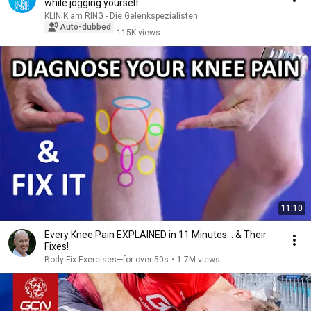
while jogging yourself
KLINIK am RING - Die Gelenkspezialisten
Auto-dubbed
115K views
11:10
Every Knee Pain EXPLAINED in 11 Minutes... & Their
Fixes!
Body Fix Exercises—for over 50s
•
1.7M views