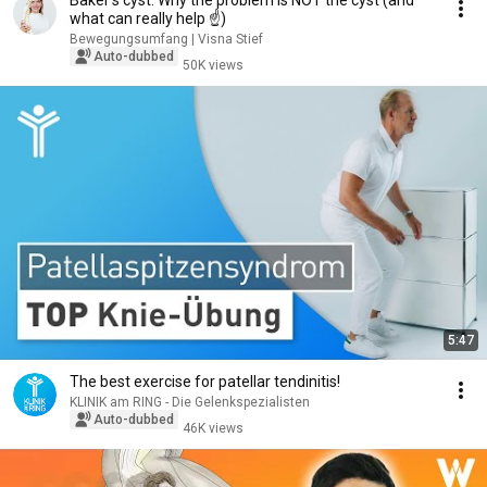
Baker's cyst: Why the problem is NOT the cyst (and
what can really help ☝️)
Bewegungsumfang | Visna Stief
Auto-dubbed
50K views
5:47
The best exercise for patellar tendinitis!
KLINIK am RING - Die Gelenkspezialisten
Auto-dubbed
46K views