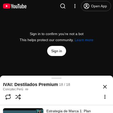
Open App
Sign in to confirm you’re not a bot
This helps protect our community.
Learn more
Sign in
Asistencia Técnica- Marca Única 5: Sesión Toolkit
IVAI: Destilados Premium
18 / 18
@
ConcytecPeru
No likes
3 views
3 years ago
more
Concytec Perú
Subscribe
Estrategia de Marca 1: Plan
Comments