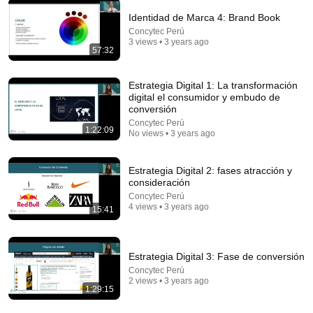
Identidad de Marca 4: Brand Book
Concytec Perú
14:22
3 views • 3 years ago
57:32
🚨 If Cops Say "I Smell Alcohol" — Say THIS
Immediately (It's a Trap)
Estrategia Digital 1: La transformación
James Whitmore
digital el consumidor y embudo de
New
867K views
conversión
Concytec Perú
1:22:09
No views • 3 years ago
Estrategia Digital 2: fases atracción y
consideración
Concytec Perú
4 views • 3 years ago
15:41
Estrategia Digital 3: Fase de conversión
Concytec Perú
45:23
2 views • 3 years ago
1:29:15
كفاية تفكير هتتحل - ساعات الحل بييجي لما نسيبها بين