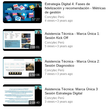
إيدين ربنا - عظات ابونا داود لمعي
Estrategia Digital 4: Fases de
كلمة الحياة
•
41K views
fidelización y recomendación - Métricas
de gestión
Concytec Perú
57:27
4 views • 3 years ago
Asistencia Técnica - Marca Única 1:
Sesión Kick Off
Concytec Perú
5 views • 3 years ago
2:06:01
Asistencia Técnica - Marca Única 2:
Sesión Diagnostico
16:56
Concytec Perú
7 views • 3 years ago
1:50:06
Don't Hang Up On AI Scammers. Do THIS Instead.
Kitboga
•
4.5M views
Asistencia Técnica: Marca Única 3
Sesión Estrategia Digital
Concytec Perú
3 views • 3 years ago
2:08:40