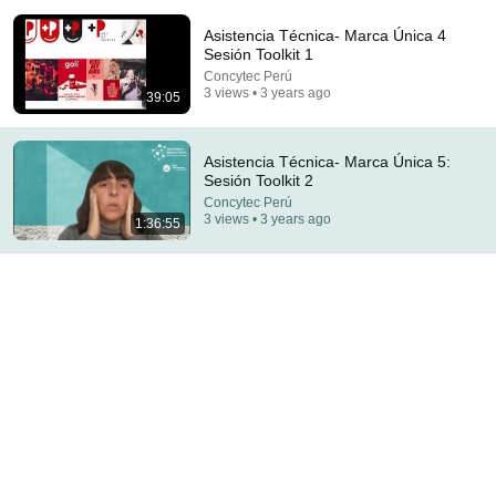
Asistencia Técnica- Marca Única 4
Sesión Toolkit 1
Concytec Perú
3 views • 3 years ago
39:05
Asistencia Técnica- Marca Única 5:
5:43
Sesión Toolkit 2
The Engagement - SNL
Concytec Perú
3 views • 3 years ago
1:36:55
Saturday Night Live
•
11M views