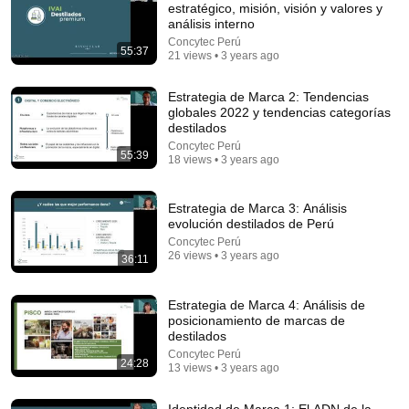
estratégico, misión, visión y valores y
análisis interno
Comment...
Concytec Perú
55:37
21 views • 3 years ago
Estrategia de Marca 2: Tendencias
globales 2022 y tendencias categorías
destilados
Concytec Perú
55:39
18 views • 3 years ago
Estrategia de Marca 3: Análisis
evolución destilados de Perú
Concytec Perú
26 views • 3 years ago
36:11
24:49
Estrategia de Marca 4: Análisis de
5 Signs That This Is the Love of Your Life | Carl Jung
posicionamiento de marcas de
SoulSync
•
548K views
destilados
Concytec Perú
24:28
13 views • 3 years ago
Identidad de Marca 1: El ADN de la