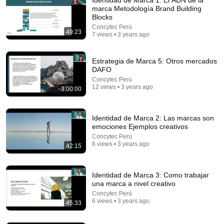
marca Metodología Brand Building
Blocks
Concytec Perú
49:23
7 views • 3 years ago
Estrategia de Marca 5: Otros mercados
DAFO
Concytec Perú
30:36
12 views • 3 years ago
3:00:00
Everything Happens for a Reason | Buddhist Wisdom
for Life
Identidad de Marca 2: Las marcas son
DHARMA
•
1M views
emociones Ejemplos creativos
Concytec Perú
6 views • 3 years ago
42:15
Identidad de Marca 3: Como trabajar
una marca a nivel creativo
Concytec Perú
6 views • 3 years ago
45:33