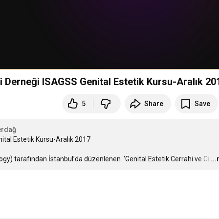
ji Derneği ISAGSS Genital Estetik Kursu-Aralık 20
5
Share
Save
erdağ
ital Estetik Kursu-Aralık 2017

gy) tarafından İstanbul’da düzenlenen  ‘Genital Estetik Cerrahi ve Ci
…
..