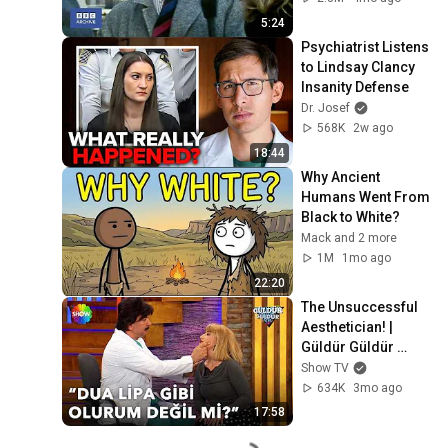
5:24
Psychiatrist Listens 
to Lindsay Clancy 
Insanity Defense
Dr. Josef
568K
2w ago
18:44
Why Ancient 
Humans Went From 
Black to White?
Mack and 2 more
1M
1mo ago
22:20
The Unsuccessful 
Aesthetician! | 
Güldür Güldür 
Episode 434
Show TV
634K
3mo ago
17:58