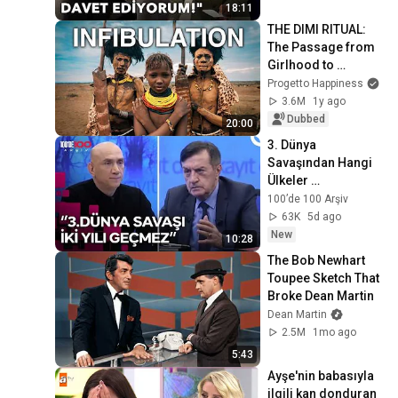
18:11
THE DIMI RITUAL: 
The Passage from 
Girlhood to 
Womanhood in the 
Progetto Happiness
Dassanech Tribe 
3.6M
1y ago
🇪🇹
Dubbed
20:00
3. Dünya 
Savaşından Hangi 
Ülkeler 
Etkilenecek? | Kayıt 
100’de 100 Arşiv
Dışı
63K
5d ago
New
10:28
The Bob Newhart 
Toupee Sketch That 
Broke Dean Martin
Dean Martin
2.5M
1mo ago
5:43
Ayşe'nin babasıyla 
ilgili kan donduran 