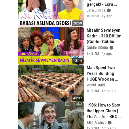
gerçek! - Esra 
Erol'da
Esra Erol'da
889K
1y ago
20:59
Misafir Sevmeyen 
Kadın - 310.Bölüm 
(Güldür Güldür 
Show)
Güldür Güldür
3.4M
4y ago
13:14
Man Spent Two 
Years Building 
HUGE Wooden 
House for his 
World Build
Family | Start to 
3.3M
1mo ago
Finish by 
43:37
@bjornbrenton
1986: How to Spot 
the Upper Class | 
That's Life! | BBC 
Archive
BBC Archive
2.3M
4mo ago