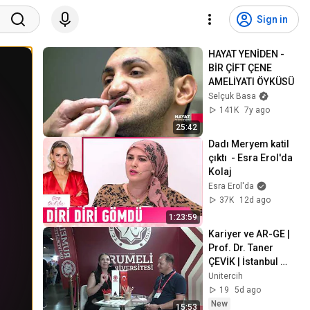
Sign in
HAYAT YENİDEN - 
BİR ÇİFT ÇENE 
AMELİYATI ÖYKÜSÜ
Selçuk Basa
141K
7y ago
25:42
Dadı Meryem katil 
çıktı  - Esra Erol'da 
Kolaj
Esra Erol'da
37K
12d ago
1:23:59
Kariyer ve AR-GE | 
Prof. Dr. Taner 
ÇEVİK | İstanbul 
Rumeli Üniversitesi 
Unitercih
| 15. Tercih Fuarı
19
5d ago
New
15:53