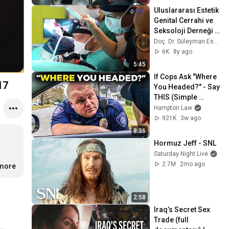
Uluslararası Estetik 
Genital Cerrahi ve 
Seksoloji Derneği 
(ISAGSS) - Genital 
Doç. Dr. Süleyman Eserdağ
Estetik Kursu
6K
8y ago
5:45
If Cops Ask "Where 
17
You Headed?" - Say 
THIS (Simple 
Phrase)
Hampton Law
921K
3w ago
8:36
Hormuz Jeff - SNL
Saturday Night Live
2.7M
2mo ago
.more
2:58
Iraq’s Secret Sex 
Trade (full 