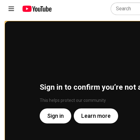
Sign in to confirm you’re not 
This helps protect our community
Sign in
Learn more