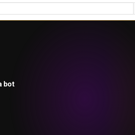
a bot