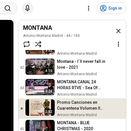
Montana El chulo del
barrio 2021
39
Sign in
Antonio Montana Madrid
Montana - El 600 - 2021
MONTANA
40
Antonio Montana Madrid
Antonio Montana Madrid
44
/
184
Montana - A love worth
waiting for - 2021
41
3:22
Antonio Montana Madrid
Montana - I´ll never fall in
love - 2021
42
4:10
Antonio Montana Madrid
MONTANA CANAL 24
HORAS RTVE - Sea Of
43
3:24
Heartbreak - 2021
Antonio Montana Madrid
Promo Canciones en
Cuarentena Volumen II
2:52
Confinamiento
Antonio Montana Madrid
MONTANA - BLUE
CHRISTMAS - 2020
45