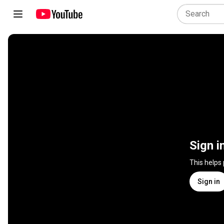
Sign i
This helps
Sign in