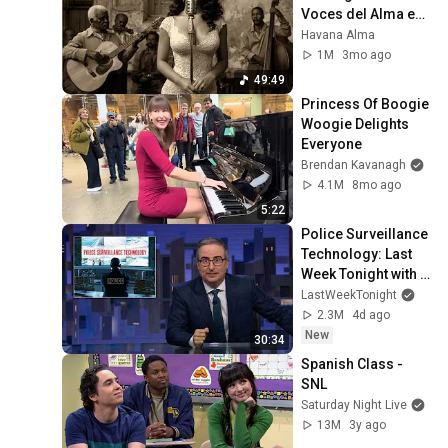
Antonio Montana Madrid
Voces del Alma en 
Montana - Good Rockin
La Habana
Havana Alma
Boogie - 2020
65
1M
3mo ago
Antonio Montana Madrid
49:49
Montana - Good Rockin
Princess Of Boogie 
Boogie - 2020
66
Woogie Delights 
Antonio Montana Madrid
Everyone
Brendan Kavanagh
Montana- La Bamba - 2019
4.1M
8mo ago
67
Antonio Montana Madrid
5:22
Montana - Aleluya - 2020
Police Surveillance 
68
Technology: Last 
Antonio Montana Madrid
Week Tonight with 
John Oliver (HBO)
Montana - Aline - 2020
LastWeekTonight
69
2.3M
4d ago
Antonio Montana Madrid
New
30:34
MONTANA - UN DIA ENTRE
Spanish Class - 
SEMANA - 1990-2020
70
SNL
Antonio Montana Madrid
Saturday Night Live
13M
3y ago
Montana - Cradle of love -