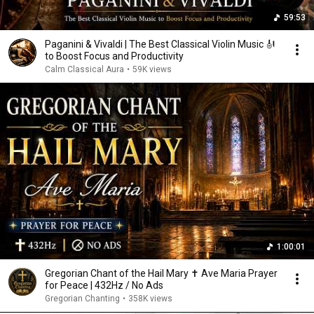
59:53
Paganini & Vivaldi | The Best Classical Violin Music 🎻
to Boost Focus and Productivity
Calm Classical Aura
•
59K views
1:00:01
Gregorian Chant of the Hail Mary ✝️ Ave Maria Prayer
for Peace | 432Hz / No Ads
Gregorian Chanting
•
358K views