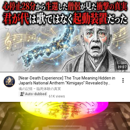
39:07
[Near-Death Experience] The True Meaning Hidden in
Japan’s National Anthem "Kimigayo" Revealed by...
魂の記憶 – 臨死体験の真実
Auto-dubbed
61K views