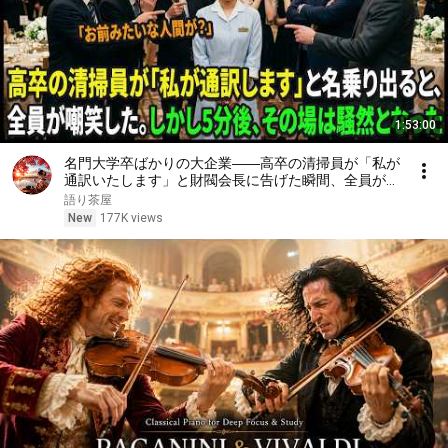
1:53:00
名門大学卒ばかりの大企業――高卒の清掃員が「私が
通訳いたします」と財閥会長に告げた瞬間、全員が嘲
笑した。しかし5分後、その場は静まり返った。#動
語り茶屋
エピソード#老後の物語 #家族の物語
New
177K views