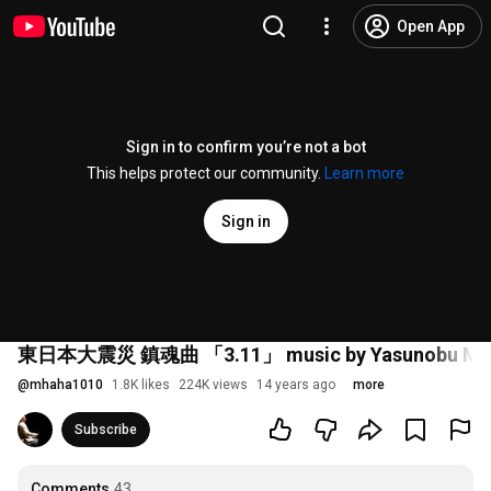
Open App
Sign in to confirm you’re not a bot
This helps protect our community.
Learn more
Sign in
東日本大震災 鎮魂曲 「3.11」 music by Yasunobu Mats
@
mhaha1010
1.8K likes
224K views
14 years ago
more
Subscribe
Comments
43