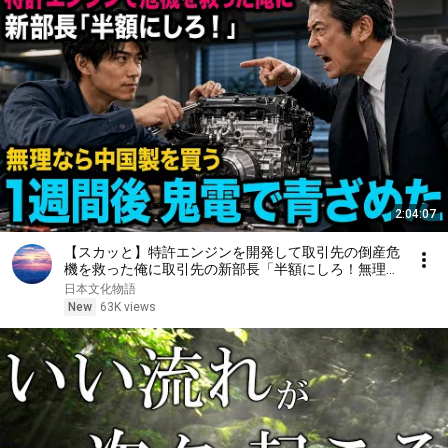
2:04:07
【スカッと】特許エンジンを開発して取引先の倒産危
機を救った俺に取引先の新部長「半額にしろ！無理な
ら中国製を買う」1週間後、部長から鬼電→俺「お宅
日本文化物語
の競合と5倍で独占契約済みです」
New
63K views