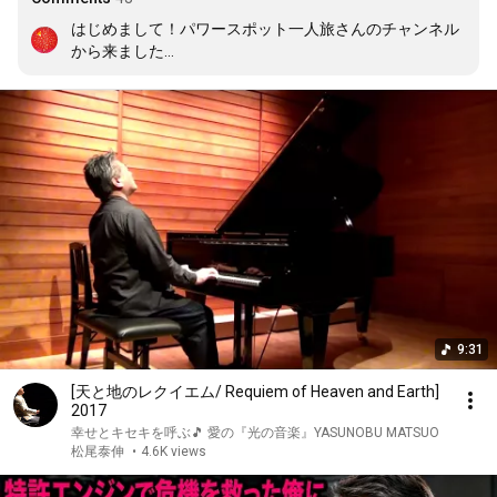
はじめまして！パワースポット一人旅さんのチャンネル
から来ました

細かい細かい光の粒子がたくさんたくさん集まっては離
れ集まっては離れして踊っているかのような

そんなイメージがしました

3.11　あれから15年が経ちました

それぞれの背景があって、悲しい切ないどうにもならな
い思いどうしていいかわからない思いを

抱え続けていることもあるかとおもいます

そんな固くなったキモチを時に強く鼓舞しそしてやさし
く包み込んでくれるような光の曲

聞かせていただいてありがとうございました
9:31
[天と地のレクイエム/ Requiem of Heaven and Earth]
2017
幸せとキセキを呼ぶ🎵 愛の『光の音楽』YASUNOBU MATSUO
松尾泰伸
•
4.6K views