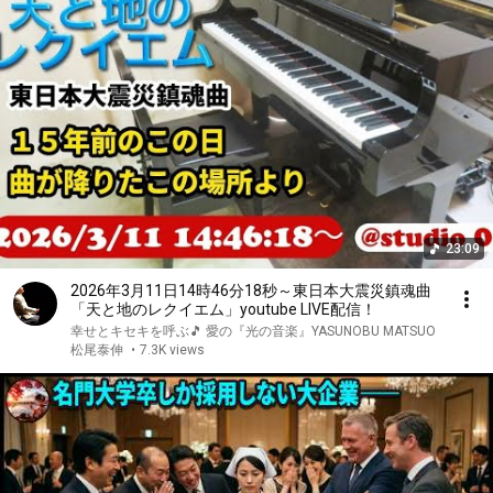
23:09
2026年3月11日14時46分18秒～東日本大震災鎮魂曲
「天と地のレクイエム」youtube LIVE配信！
幸せとキセキを呼ぶ🎵 愛の『光の音楽』YASUNOBU MATSUO
松尾泰伸
•
7.3K views