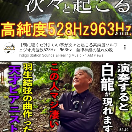
33:21
【朝に聴くだけ】いい事が次々と起こる高純度ソルフ
ェジオ周波数528Hz 963Hz 自律神経の乱れの改善
と右脳の癒し ＃開運 ＃奇跡の周波数 ＃ヒーリン
Indigo Station Sounds & Healing Music
•
1.6M views
グミュージック
53:49