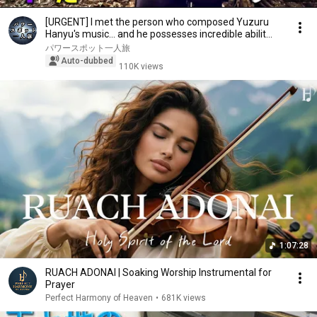
[URGENT] I met the person who composed Yuzuru
Hanyu's music... and he possesses incredible abilit...
パワースポット一人旅
Auto-dubbed
110K views
1:07:28
RUACH ADONAI | Soaking Worship Instrumental for
Prayer
Perfect Harmony of Heaven
•
681K views