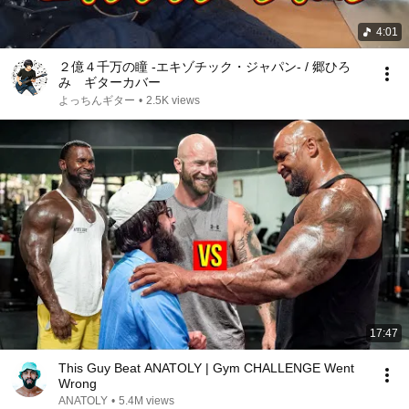
4:01
２億４千万の瞳 -エキゾチック・ジャパン- / 郷ひろ
み ギターカバー
よっちんギター
•
2.5K views
17:47
This Guy Beat ANATOLY | Gym CHALLENGE Went
Wrong
ANATOLY
•
5.4M views