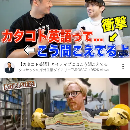
17:28
【カタコト英語】ネイティブにはこう聞こえてる
タロサックの海外生活ダイアリーTAROSAC
•
952K views