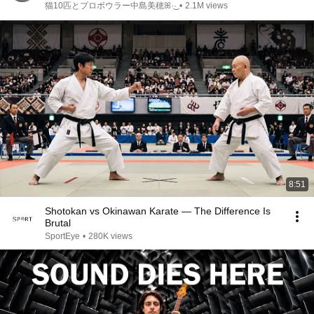
ス ｜Friendly Crow
猫10匹とプロボウラー中島美穂ꕤ︎︎·͜·
•
2.1M views
8:51
Shotokan vs Okinawan Karate — The Difference Is
Brutal
SportEye
•
280K views