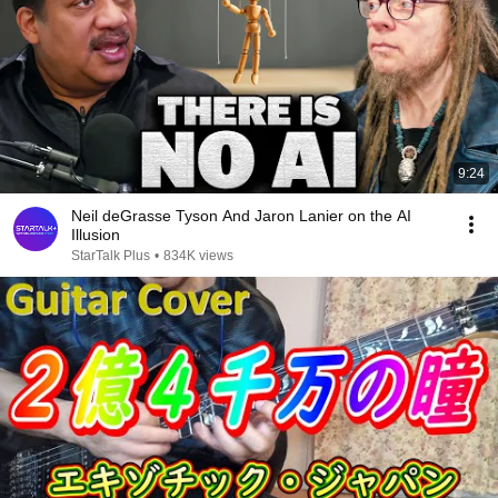
9:24
Neil deGrasse Tyson And Jaron Lanier on the AI
Illusion
StarTalk Plus
•
834K views