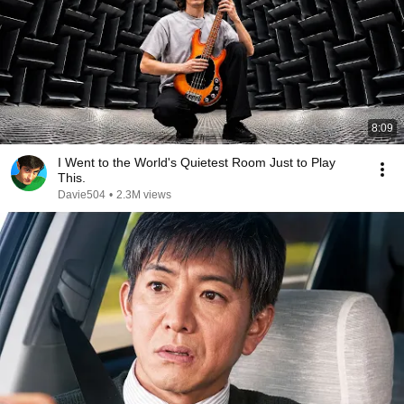
8:09
I Went to the World's Quietest Room Just to Play
This.
Davie504
•
2.3M views