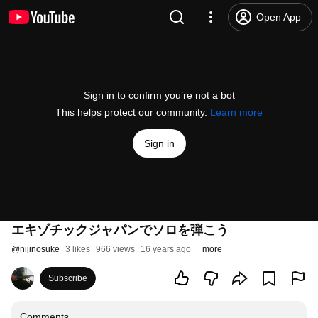
Open App
Sign in to confirm you’re not a bot
This helps protect our community.
Learn more
Sign in
エキゾチックジャパンでソロを弾こう
@
nijinosuke
3 likes
966 views
16 years ago
more
Subscribe
Comments