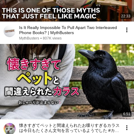
22:33
Is It Really Impossible To Pull Apart Two Interleaved
Phone Books? | MythBusters
MythBusters
•
807K views
6:51
懐きすぎてペットと間違えられたお喋りすぎるカラス
は今日もたくさん文句を言っているようでした #カラ