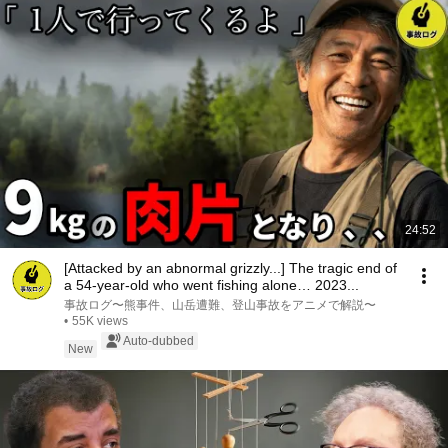
24:52
[Attacked by an abnormal grizzly...] The tragic end of
a 54-year-old who went fishing alone… 2023...
事故ログ〜熊事件、山岳遭難、登山事故をアニメで解説〜
•
55K views
Auto-dubbed
New