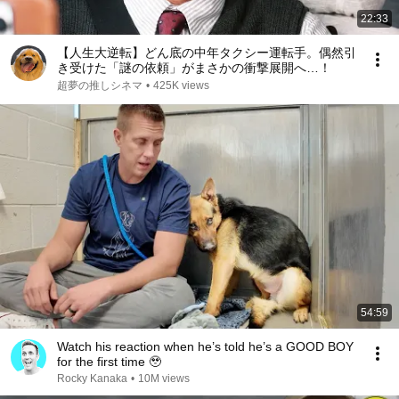
22:33
【人生大逆転】どん底の中年タクシー運転手。偶然引
き受けた「謎の依頼」がまさかの衝撃展開へ…！
超夢の推しシネマ
•
425K views
54:59
Watch his reaction when he’s told he’s a GOOD BOY
for the first time 🥹
Rocky Kanaka
•
10M views