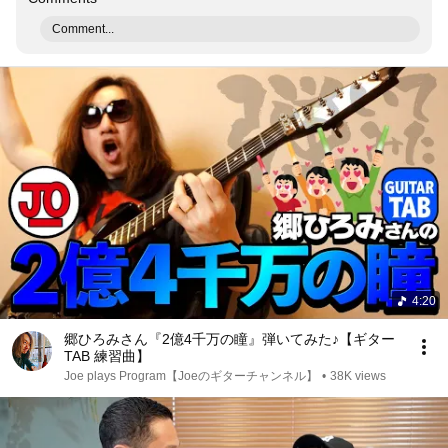
Comment...
4:20
郷ひろみさん『2億4千万の瞳』弾いてみた♪【ギター
TAB 練習曲】
Joe plays Program【Joeのギターチャンネル】
•
38K views