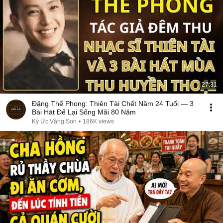
27:31
Đặng Thế Phong: Thiên Tài Chết Năm 24 Tuổi — 3
Bài Hát Để Lại Sống Mãi 80 Năm
Ký Ức Vàng Son
•
186K views