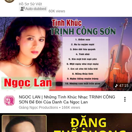
Hồ Sơ Sử Việt
Auto-dubbed
60K views
47:15
NGỌC LAN | Những Tình Khúc Nhạc TRỊNH CÔNG
SƠN Để Đời Của Danh Ca Ngọc Lan
Giáng Ngọc Productions
•
166K views