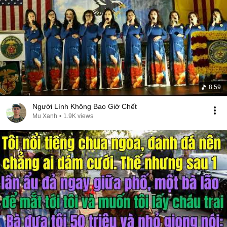
8:59
Người Lính Không Bao Giờ Chết
Mu Xanh
•
1.9K views