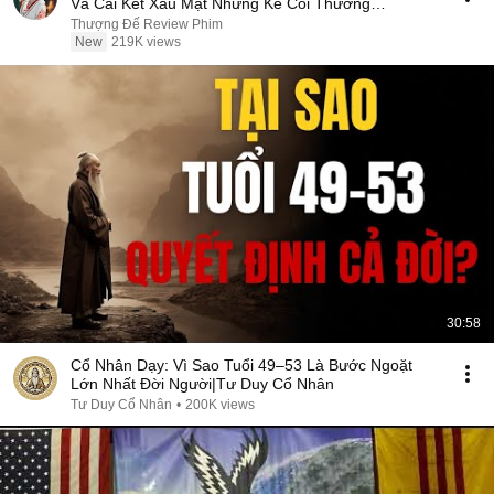
Và Cái Kết Xấu Mặt Những Kẻ Coi Thường
#phimhay
Thượng Đế Review Phim
New
219K views
30:58
Cổ Nhân Dạy: Vì Sao Tuổi 49–53 Là Bước Ngoặt
Lớn Nhất Đời Người|Tư Duy Cổ Nhân
Tư Duy Cổ Nhân
•
200K views