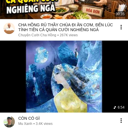
30:35
CHA HỒNG RỦ THẦY CHÙA ĐI ĂN CƠM, ĐẾN LÚC
TÍNH TIỀN CẢ QUÁN CƯỜI NGHIÊNG NGẢ
Chuyện Cười Cha Hồng
•
267K views
6:54
CÒN CÓ GÌ
Mu Xanh
•
3.4K views