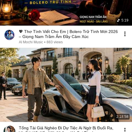
5:19
💖 Thơ Tình Viết Cho Em | Bolero Trữ Tình Mới 2026
– Giọng Nam Trầm Ấm Đầy Cảm Xúc
AI Mochi Music
•
883 views
2:18:58
Tổng Tài Giả Nghèo Đi Dự Tiệc Ai Ngờ Bị Đuổi Ra,