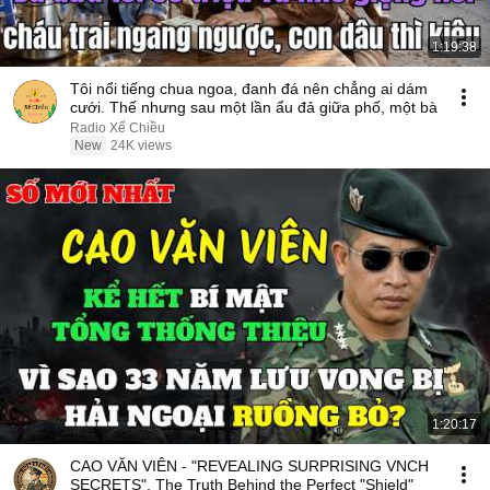
1:19:38
Tôi nổi tiếng chua ngoa, đanh đá nên chẳng ai dám
cưới. Thế nhưng sau một lần ẩu đả giữa phố, một bà
Radio Xế Chiều
New
24K views
1:20:17
CAO VĂN VIÊN - "REVEALING SURPRISING VNCH
SECRETS". The Truth Behind the Perfect "Shield"