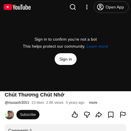
Open App
Sign in to confirm you’re not a bot
This helps protect our community.
Learn more
Sign in
Chút Thương Chút Nhớ
@
muxanh3051
23 likes
2.8K views
5 years ago
more
Subscribe
Comments
8