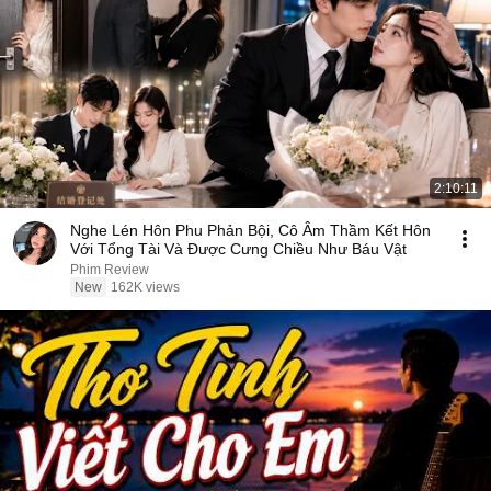
2:10:11
Nghe Lén Hôn Phu Phản Bội, Cô Âm Thầm Kết Hôn
Với Tổng Tài Và Được Cưng Chiều Như Báu Vật
Phim Review
New
162K views