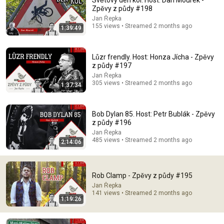
Světový den kol. Host: Dan Mourek -
Zpěvy z půdy #198
Comment...
Jan Řepka
155 views • Streamed 2 months ago
1:39:49
Lůzr frendly. Host: Honza Jícha - Zpěvy
z půdy #197
Jan Řepka
305 views • Streamed 2 months ago
1:37:34
Bob Dylan 85. Host: Petr Bublák - Zpěvy
z půdy #196
Jan Řepka
485 views • Streamed 2 months ago
2:14:06
1:24:42
Beata Bocek: Bílo - Zpěvy z půdy #191
Rob Clamp - Zpěvy z půdy #195
Jan Řepka
•
545 views
Jan Řepka
141 views • Streamed 2 months ago
1:19:26