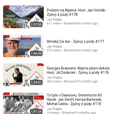
5 Signs That This Is the Love of Your Life | Carl Jung
Podzim na Aljašce. Host: Jan Vesták -
SoulSync
•
545K views
Zpěvy z půdy #178
Jan Řepka
611 views • Streamed 8 months ago
1:57:55
Rímský Cis dur - Zpěvy z půdy #177
Jan Řepka
375 views • Streamed 8 months ago
1:46:49
Georges Brassens: Klejme píseň dokola.
Host: Jiří Dědeček - Zpěvy z půdy #176
Jan Řepka
23:13
432 views • Streamed 9 months ago
1:39:51
Doctor Warns These 9 Medications May Cause
Memory Loss After 60 - Dr. William Li
To bylo v Dawsonu. Greenhorns 60.
Health Knowledge Lab
•
303K views
Hosté: Jan Senft, Honza Bartošek,
Michal Cádra - Zpěvy z půdy #175
Jan Řepka
1:51:23
1K views • Streamed 9 months ago