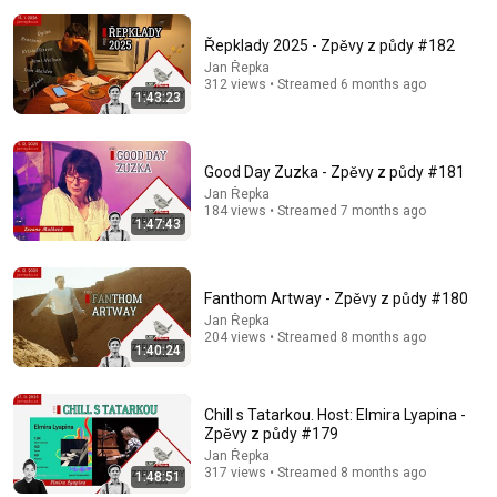
Řepklady 2025 - Zpěvy z půdy #182
Jan Řepka
312 views • Streamed 6 months ago
1:43:23
32:16
Good Day Zuzka - Zpěvy z půdy #181
Delta Pilot Arrested 20 Minutes Before Departure
Jan Řepka
74 Gear
•
11M views
184 views • Streamed 7 months ago
1:47:43
Fanthom Artway - Zpěvy z půdy #180
Jan Řepka
204 views • Streamed 8 months ago
1:40:24
Chill s Tatarkou. Host: Elmira Lyapina -
Zpěvy z půdy #179
Jan Řepka
317 views • Streamed 8 months ago
1:48:51
24:49