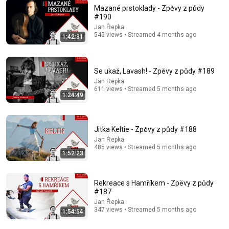
Mazané prstoklady - Zpěvy z půdy
#190
5:43
Jan Řepka
545 views • Streamed 4 months ago
1:42:31
The Bob Newhart Toupee Sketch That Broke Dean
Martin
Dean Martin
•
2.4M views
Se ukaž, Lavash! - Zpěvy z půdy #189
Jan Řepka
611 views • Streamed 5 months ago
1:24:49
Jitka Keltie - Zpěvy z půdy #188
Jan Řepka
485 views • Streamed 5 months ago
1:52:23
Rekreace s Hamříkem - Zpěvy z půdy
1:00:14
#187
Jan Řepka
SLOVAKIA: The Country Nobody Wanted
347 views • Streamed 5 months ago
1:54:54
Horizon Boulevard
•
177K views