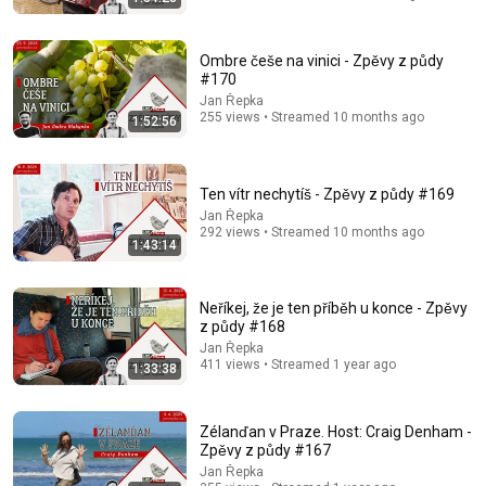
Ombre češe na vinici - Zpěvy z půdy
17:20
#170
Jan Řepka
Bill Maher Says There’s No Proof for God... Then THIS
255 views • Streamed 10 months ago
1:52:56
Happens
Jaiden Forrest
•
1.9M views
Ten vítr nechytíš - Zpěvy z půdy #169
Jan Řepka
292 views • Streamed 10 months ago
1:43:14
Neříkej, že je ten příběh u konce - Zpěvy
z půdy #168
Jan Řepka
411 views • Streamed 1 year ago
1:33:38
1:33:07
Zélanďan v Praze. Host: Craig Denham -
Zpěvy z půdy #167
Zpěvy helvétské - Zpěvy z půdy #194
Jan Řepka