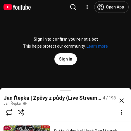
Open App
Sign in to confirm you’re not a bot
This helps protect our community.
Learn more
Sign in
Rob Clamp - Zpěvy z půdy
#195
Jan Řepka | Zpěvy z půdy (Live Stream) 2020–26
4 / 198
@
JanRepkaMusic
10 likes
141 views
Streamed 2 months ago
more
Jan Řepka
Subscribe
Comments
1