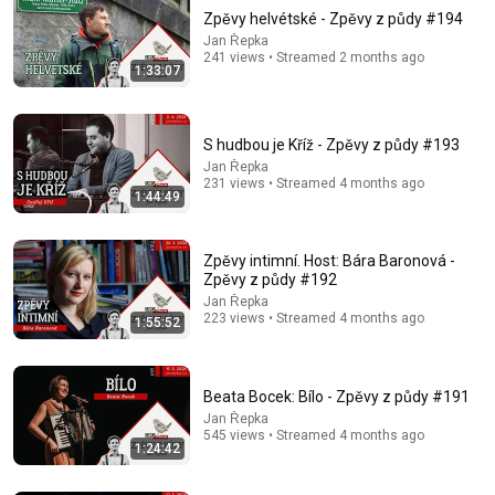
Zpěvy helvétské - Zpěvy z půdy #194
Jan Řepka
241 views • Streamed 2 months ago
1:33:07
S hudbou je Kříž - Zpěvy z půdy #193
Jan Řepka
231 views • Streamed 4 months ago
1:50:57
1:44:49
Zpěvy Ptáčkové - Zpěvy z půdy #186
Jan Řepka
•
629 views
Zpěvy intimní. Host: Bára Baronová -
Zpěvy z půdy #192
Jan Řepka
223 views • Streamed 4 months ago
1:55:52
Beata Bocek: Bílo - Zpěvy z půdy #191
Jan Řepka
545 views • Streamed 4 months ago
1:24:42