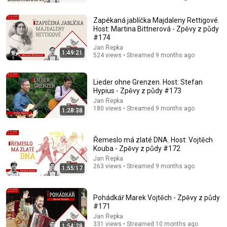
Zapékaná jablíčka Majdaleny Rettigové.
Host: Martina Bittnerová - Zpěvy z půdy
#174
Jan Řepka
1:49:21
524 views • Streamed 9 months ago
Lieder ohne Grenzen. Host: Stefan
Hypius - Zpěvy z půdy #173
1:29:29
Jan Řepka
180 views • Streamed 9 months ago
1:28:38
1970s French Retro Chanson | A Timeless Dream |
Slow Cafe Moments (60s 70s 80s)
Chanson Aura
•
458K views
Řemeslo má zlaté DNA. Host: Vojtěch
Kouba - Zpěvy z půdy #172
Jan Řepka
263 views • Streamed 9 months ago
1:55:17
Pohádkář Marek Vojtěch - Zpěvy z půdy
#171
Jan Řepka
331 views • Streamed 10 months ago
1:54:28