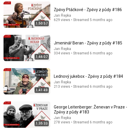
Zpěvy Ptáčkové - Zpěvy z půdy #186
Jan Řepka
629 views • Streamed 5 months ago
1:50:57
Jmeninář Beran - Zpěvy z půdy #185
Jan Řepka
334 views • Streamed 6 months ago
1:46:07
46:13
Lednový jukebox - Zpěvy z půdy #184
O ÁLBUM PERDIDO: Top 10 Fados de Ouro (Lisboa
Jan Řepka
Anos 50) – Relíquias da Saudade
213 views • Streamed 6 months ago
1:41:49
Alma do Fado
•
338K views
George Leitenberger: Ženevan v Praze -
Zpěvy z půdy #183
Jan Řepka
278 views • Streamed 6 months ago
1:35:33