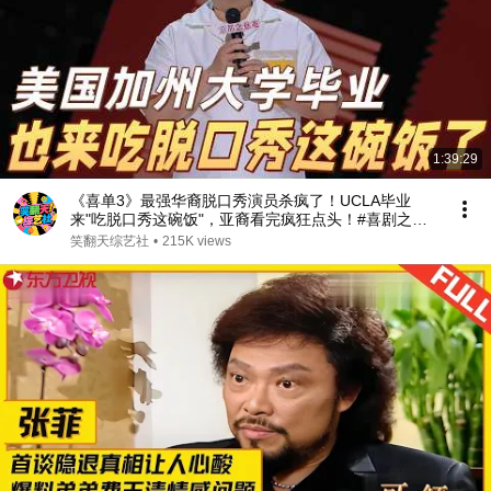
1:39:29
《喜单3》最强华裔脱口秀演员杀疯了！UCLA毕业
来"吃脱口秀这碗饭"，亚裔看完疯狂点头！#喜剧之王
单口季 #脱口秀 #搞笑 #喜剧 #funny #综艺
笑翻天综艺社
•
215K views