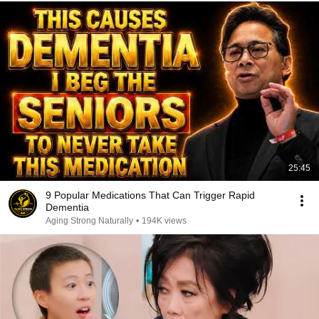
25:45
9 Popular Medications That Can Trigger Rapid
Dementia
Aging Strong Naturally
•
194K views