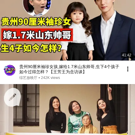
41:42
贵州90厘米袖珍女孩,嫁给1.7米山东帅哥,生下4个孩子
如今过得怎样？【王芳王为念访谈】
综艺放映厅
•
242K views