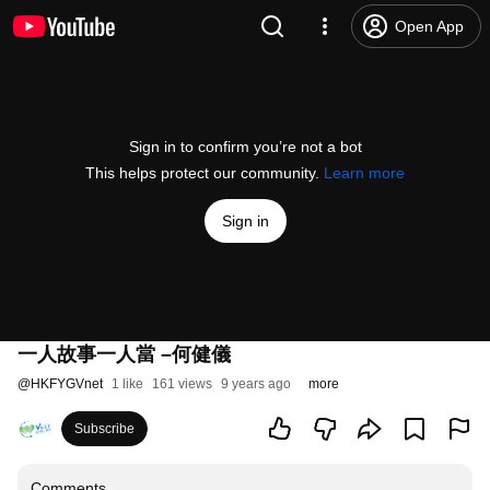
Open App
Sign in to confirm you’re not a bot
This helps protect our community.
Learn more
Sign in
一人故事一人當 –何健儀
@
HKFYGVnet
1 like
161 views
9 years ago
more
Subscribe
Comments