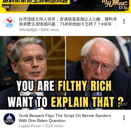
43:34
台湾顶级主持人张菲，首谈隐退真相让人心酸，爆料亲
弟弟费玉清情感问题，73岁的他如今怎样了？#张菲 #
费玉清 #可凡倾听 FULL
SMG电视剧
•
996K views
6:57
Scott Bessent Flips The Script On Bernie Sanders
With One Biden Question
Capitol Power
•
252K views