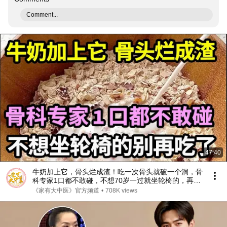
Comment...
47:40
牛奶加上它，骨头烂成渣！吃一次骨头就破一个洞，骨
科专家1口都不敢碰，不想70岁一过就坐轮椅的，再喜
欢都要忌口！【家庭大医生】
《家有大中医》官方频道
•
708K views