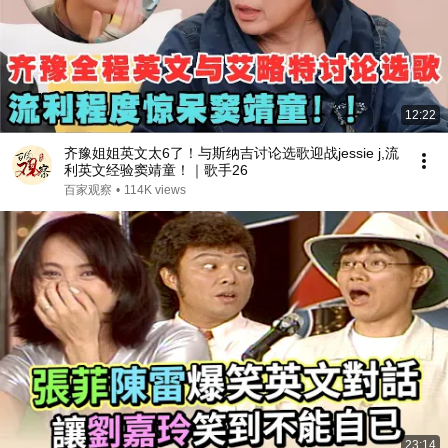
12:22
齐豫姐姐英文太6了！与斯纳吉讨论选歌迎战jessie j,流
利英文经验窦靖童！｜歌手26
百家观察
•
114K views
23:14