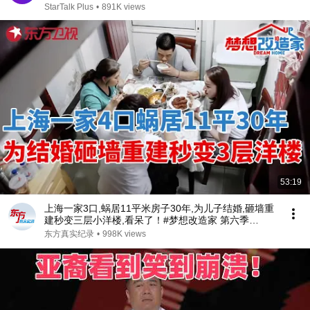
StarTalk Plus
•
891K views
53:19
上海一家3口,蜗居11平米房子30年,为儿子结婚,砸墙重
建秒变三层小洋楼,看呆了！#梦想改造家 第六季
S06EP02
东方真实纪录
•
998K views