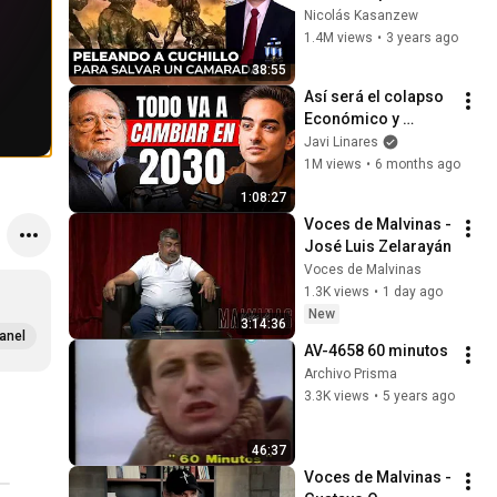
salvar un camarada
Nicolás Kasanzew
1.4M views
•
3 years ago
38:55
Así será el colapso 
Económico y 
Demográfico de 
Javi Linares
Occidente (Santiago 
1M views
•
6 months ago
Niño Becerra)
1:08:27
Voces de Malvinas - 
José Luis Zelarayán
Voces de Malvinas
1.3K views
•
1 day ago
New
3:14:36
anel
AV-4658 60 minutos
Archivo Prisma
3.3K views
•
5 years ago
46:37
Voces de Malvinas - 