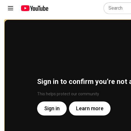
Sign in to confirm you’re not 
This helps protect our community
Sign in
Learn more