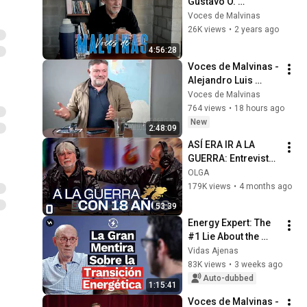
Gustavo O. 
Pedemonte
Voces de Malvinas
26K views
•
2 years ago
4:56:28
Voces de Malvinas - 
Alejandro Luis 
Roncoroni
Voces de Malvinas
764 views
•
18 hours ago
New
2:48:09
ASÍ ERA IR A LA 
GUERRA: Entrevista 
con Ex 
OLGA
Combatientes de 
179K views
•
4 months ago
Malvinas
53:39
Energy Expert: The 
#1 Lie About the 
Energy Transition | 
Vidas Ajenas
Mariano Marzo
83K views
•
3 weeks ago
Auto-dubbed
1:15:41
Voces de Malvinas - 