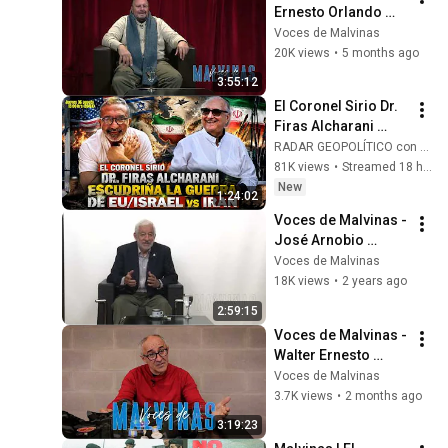
Ernesto Orlando 
Peluffo
Voces de Malvinas
20K views
•
5 months ago
3:55:12
El Coronel Sirio Dr. 
Firas Alcharani 
Escudriña la Guerra 
RADAR GEOPOLÍTICO con Alfredo Jalife
de EU/Israel vs Irán 
81K views
•
Streamed 18 hours ago
con Dr Alfredo 
New
1:24:02
Jalife
Voces de Malvinas - 
José Arnobio 
Vercesi
Voces de Malvinas
18K views
•
2 years ago
2:59:15
Voces de Malvinas - 
Walter Ernesto 
Yañez
Voces de Malvinas
3.7K views
•
2 months ago
3:19:23