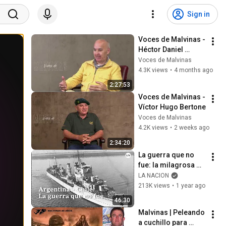
Sign in
Voces de Malvinas - 
Héctor Daniel 
Cepeda
Voces de Malvinas
4.3K views
•
4 months ago
2:27:53
Voces de Malvinas - 
Víctor Hugo Bertone
Voces de Malvinas
4.2K views
•
2 weeks ago
2:34:20
La guerra que no 
fue: la milagrosa 
mediación Papal 
LA NACION
entre Argentina y 
213K views
•
1 year ago
Chile | Documental 
46:30
Completo
Malvinas | Peleando 
a cuchillo para 