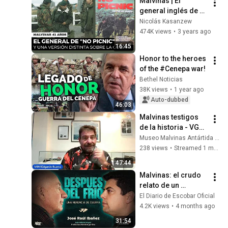
Malvinas | El 
general inglés de 
"No Picnic" y una 
Nicolás Kasanzew
versión distinta 
474K views
•
3 years ago
sobre la guerra
16:45
Honor to the heroes 
of the #Cenepa war!
Bethel Noticias
38K views
•
1 year ago
Auto-dubbed
46:03
Malvinas testigos 
de la historia - VGM 
Suarez Edgardo - 
Museo Malvinas Antártida y Atlántico Sur
Los cuchillos de  
238 views
•
Streamed 1 month ago
Malvinas
47:44
Malvinas: el crudo 
relato de un 
veterano de 
El Diario de Escobar Oficial
Escobar | José 
4.2K views
•
4 months ago
Ibáñez (Prefectura 
31:54
Naval)