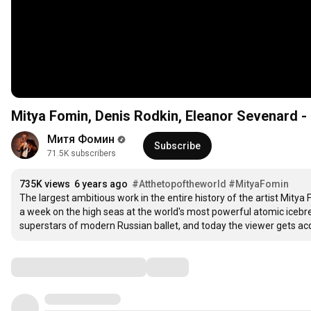
Mitya Fomin, Denis Rodkin, Eleanor Sevenard - O
Митя Фомин
Subscribe
71.5K subscribers
735K views
6 years ago
#Atthetopoftheworld
#MityaFomin
The largest ambitious work in the entire history of the artist Mitya
a week on the high seas at the world's most powerful atomic icebrea
superstars of modern Russian ballet, and today the viewer gets acq
Comments