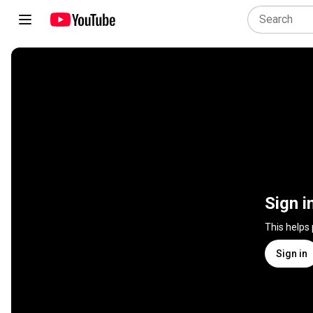
Sign i
This helps
Sign in