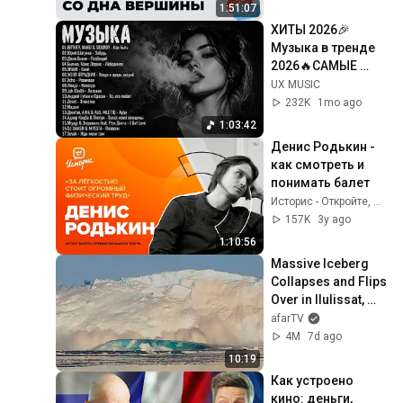
Со дна вершины. 
1:51:07
KINO DRAMA
ХИТЫ 2026🎉
Музыка в тренде 
2026🔥САМЫЕ 
ЛУЧШИЕ ПЕСНИ 
UX MUSIC
2026🔥Лучшие 
232K
1mo ago
песни 2026 🔥
1:03:42
Новинки 2026 
Денис Родькин - 
Музыки
как смотреть и 
понимать балет
Историс - Откройте, Давид!
157K
3y ago
1:10:56
Massive Iceberg 
Collapses and Flips 
Over in Ilulissat, 
Greenland | Full 
afarTV
Event in 4K! (July 
4M
7d ago
25, 2026)
10:19
Как устроено 
кино: деньги, 