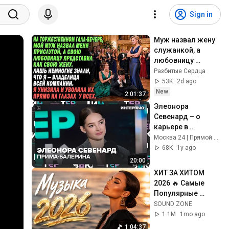
Sign in
Муж назвал жену 
служанкой, а 
любовницу 
представил 
Разбитые Сердца
супругой — но 
53K
2d ago
вскоре потерял 
New
2:01:37
всё
Элеонора 
Севенард – о 
карьере в 
Большом театре - 
Москва 24 | Прямой эфир Москва 24
Интервью Москва 
68K
1y ago
24
20:00
ХИТ ЗА ХИТОМ 
2026 🔥 Самые 
Популярные 
Песни Года 
SOUND ZONE
#музыка 
1.1M
1mo ago
#carmusic 
1:04:37