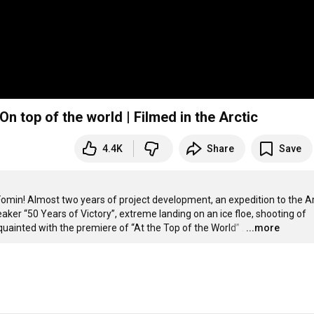
n top of the world | Filmed in the Arctic
4.4K
Share
Save
 Fomin! Almost two years of project development, an expedition to the Arc
ker “50 Years of Victory”, extreme landing on an ice floe, shooting of 
uainted with the premiere of “At the Top of the World” .
…
...more