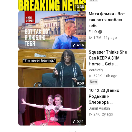
13:38
Митя Фомин - Вот 
так вот я люблю 
тебя
ELLO
1.7M
11y ago
4:16
Squatter Thinks She 
Can KEEP A $1M 
Home... Gets 
MASSIVE Reality 
Verdictly
Check!
623K
16h ago
New
9:50
10.12.23 Денис 
Родькин и 
Элеонора 
Севенард - па-де-
Daniil Asabin
де из балета "Дон 
24K
2y ago
Кихот". ( Балет- 
5:41
Гала в ГКД).