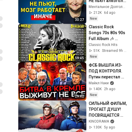
НЕ пьют алкоголь 
(согласно 
Ментальное Долголетие and 2 more
нейронауке) | 
212K
6d ago
Татьяна 
New
30:27
Черниговская
Classic Rock 
Songs 70s 80s 90s 
Full Album 🎶 
Nirvana, Guns N' 
Classic Rock Hits
Roses, AC/DC, Bon 
51K
Streamed 9h ago
Jovi, Metallica, U2
New
59:45
ФСБ ВЫШЛА ИЗ-
ПОД КОНТРОЛЯ. 
Путин перестал 
устраивать даже 
Майкл Наки
своих
140K
2h ago
New
29:42
СИЛЬНЫЙ ФИЛЬМ, 
ТРОГАЕТ ДУШУ! 
ПОСВЯЩАЕТСЯ 
ПОДВИГУ 
KINODRAMA
ПАРАЛИМПИЙЦЕВ! 
130K
5y ago