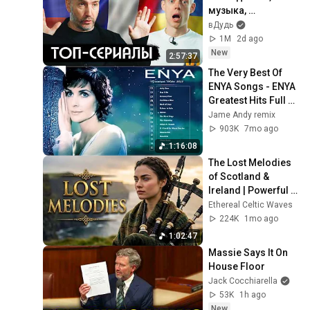
музыка, 
лицемерие, 
вДудь
Голливуд / вДудь
1M
2d ago
New
2:57:37
The Very Best Of 
ENYA Songs - ENYA 
Greatest Hits Full 
Album - ENYA 
Jame Andy remix
Collection 2025
903K
7mo ago
1:16:08
The Lost Melodies 
of Scotland & 
Ireland | Powerful 
Bagpipes & Celtic 
Ethereal Celtic Waves
Soul
224K
1mo ago
1:02:47
Massie Says It On 
House Floor
Jack Cocchiarella
53K
1h ago
New