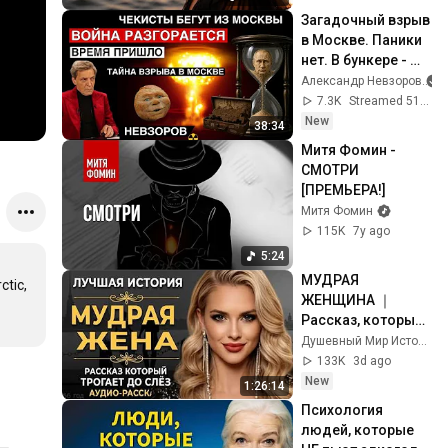
#хиты2026 
Загадочный взрыв 
в Москве. Паники 
нет. В бункере - 
прекрасное 
Александр Невзоров
настроение. 
7.3K
Streamed 51 min ago
Страшно бояться. 
New
38:34
Колобок.
Митя Фомин - 
СМОТРИ 
[ПРЕМЬЕРА!]
Митя Фомин
115K
7y ago
5:24
МУДРАЯ 
tic, 
ЖЕНЩИНА ｜ 
Рассказ, который 
трогает до 
Душевный Мир Историй
глубины души. 
133K
3d ago
Очень сильная 
New
1:26:14
история ｜ Аудио 
Психология 
рассказ.
людей, которые 