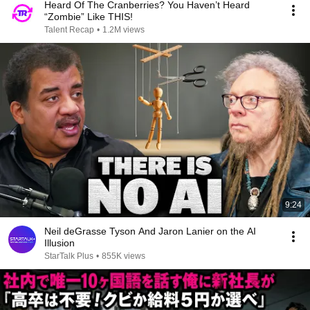
Heard Of The Cranberries? You Haven’t Heard
“Zombie” Like THIS!
Talent Recap
•
1.2M views
9:24
Neil deGrasse Tyson And Jaron Lanier on the AI
Illusion
StarTalk Plus
•
855K views