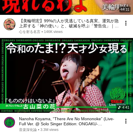
44:11
【美輪明宏】99%の人が見逃している真実。運気が急
上昇する「神の使い」と、破滅を呼ぶ「警告虫」｜偉
人｜名言｜言葉の力｜人生哲学｜
心を射る名言
•
146K views
4:41
Nanoha Koyama, “There Are No Mononoke” (Live-
Full Ver. @ Solo Singer Edition: ONGAKU-
SHINKARON )
音楽深化論
•
3.3M views