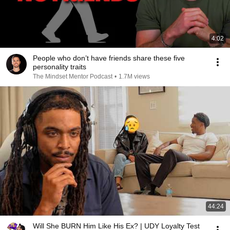
4:02
People who don’t have friends share these five
personality traits
The Mindset Mentor Podcast
•
1.7M views
44:24
Will She BURN Him Like His Ex? | UDY Loyalty Test