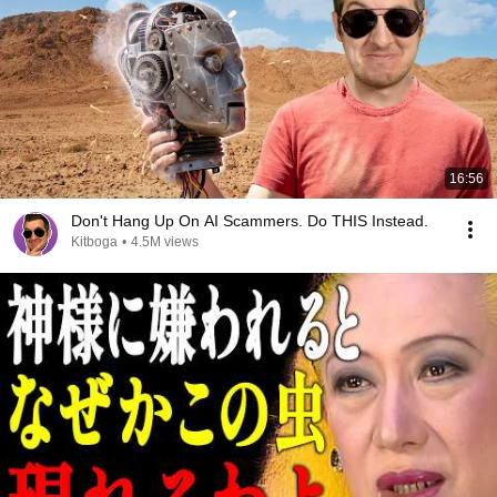
16:56
Don't Hang Up On AI Scammers. Do THIS Instead.
Kitboga
•
4.5M views