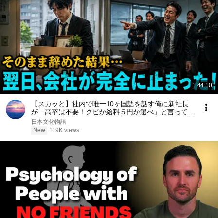
1:44:10
【スカッと】社内で唯一10ヶ国語を話す俺に新社長
が「高卒は不要！クビか給料５円か選べ」と言ってき
た。そのまま辞めた結果
日本文化物語
New
119K views