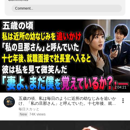
Comment...
2:04:21
五歳の頃、私は毎日のように近所の幼なじみを追いか
け、「私の旦那さん」と呼んでいた。十七年後、就職
面接で社長室へ入ると、彼は私を見て微笑んだ。「妻
毎日スカッと
よ、まだ僕を覚えているか？」――
New
74K views