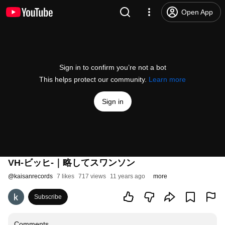
Open App
Sign in to confirm you’re not a bot
This helps protect our community.
Learn more
Sign in
VH-ビッヒ-｜略してスワンソン
@
kaisanrecords
7 likes
717 views
11 years ago
more
Subscribe
Comments