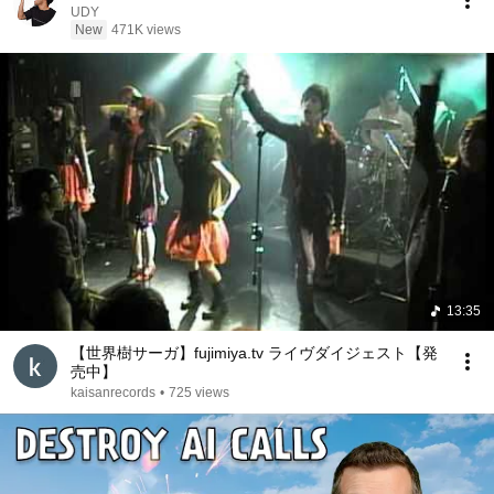
UDY
New
471K views
13:35
【世界樹サーガ】fujimiya.tv ライヴダイジェスト【発
売中】
kaisanrecords
•
725 views