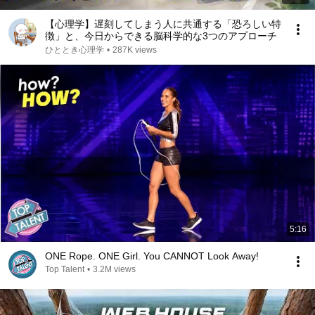
【心理学】遅刻してしまう人に共通する「恐ろしい特
徴」と、今日からできる脳科学的な3つのアプローチ
ひととき心理学
•
287K views
5:16
ONE Rope. ONE Girl. You CANNOT Look Away!
Top Talent
•
3.2M views