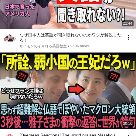
22:44
なぜ日本人は英語が聞き取れないのかワシが解説した
る！
サイモンのイキれる英語教室
•
960K views
30:16
[Overseas Reactions] The world praises Masako's