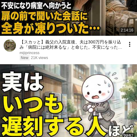
2:14:16
【スカッと】義父の入院直後、夫は300万円を振り込
み「病院には絶対来るな」と命じた。不安になった私
は病室へ向かう――扉の前で聞こえた義父との会話に
mijiprincess
全身が凍りついた……。
New
21K views
22:52