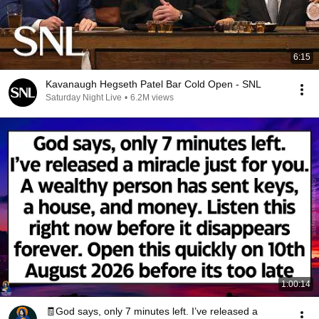
6:15
Kavanaugh Hegseth Patel Bar Cold Open - SNL
Saturday Night Live
•
6.2M views
1:00:14
🧾God says, only 7 minutes left. I’ve released a