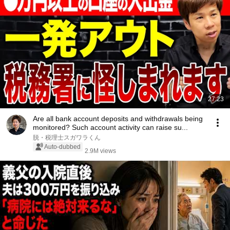
27:23
Are all bank account deposits and withdrawals being
monitored? Such account activity can raise su...
脱・税理士スガワラくん
Auto-dubbed
2.9M views