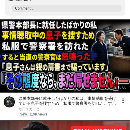
Comment...
2:18:08
県警本部長に就任したばかりの私は、事情聴取を受け
ている息子を捜すため、私服で警察署を訪れた。する
と当直の警察官は「息子さんは親の肩書まで騙ってい
毎日スカッと
ます。その態度なら、まだ帰せません」と怒鳴った
New
119K views
――