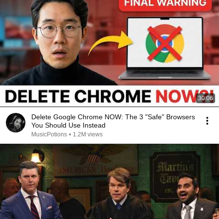
30:06
Delete Google Chrome NOW: The 3 "Safe" Browsers
You Should Use Instead
MusicPotions
•
1.2M views