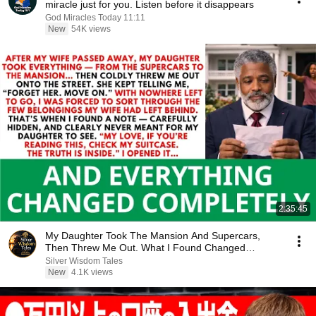
miracle just for you. Listen before it disappears
God Miracles Today 11:11
New
54K views
2:35:45
My Daughter Took The Mansion And Supercars,
Then Threw Me Out. What I Found Changed
Everything...
Silver Wisdom Tales
New
4.1K views