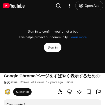
Open App
Sign in to confirm you’re not a bot
This helps protect our community.
Learn more
Sign in
Google Chrome/ページをすばやく表示するための
@
gigazine
12 likes
41K views
17 years ago
more
Subscribe
Comments
1