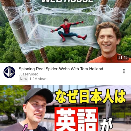
21:45
Spinning Real Spider-Webs With Tom Holland
JLaservideo
New
1.2M views