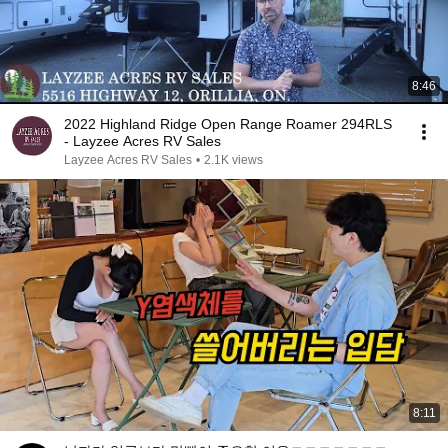
8:46
2022 Highland Ridge Open Range Roamer 294RLS
- Layzee Acres RV Sales
Layzee Acres RV Sales
•
2.1K views
8:11