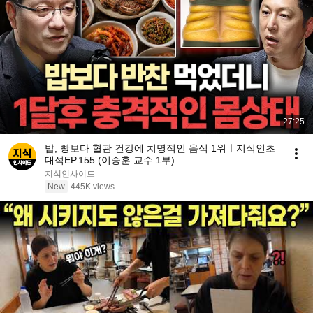
27:25
밥, 빵보다 혈관 건강에 치명적인 음식 1위ㅣ지식인초
대석EP.155 (이승훈 교수 1부)
지식인사이드
New
445K views