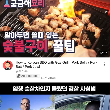
12:27
How to Korean BBQ with Gas Grill - Pork Belly / Pork
Butt / Pork Jowl
승우아빠
Auto-dubbed
1.1M views