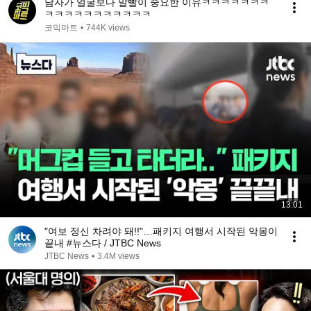
남자가 얼굴보다 말빨이 중요한 이유ㅋㅋㅋㅋㅋㅋㅋ
ㅋㅋㅋㅋㅋㅋㅋㅋㅋㅋㅋ
코믹마트
•
744K views
13:01
"여보 정신 차려야 돼!!"…패키지 여행서 시작된 악몽이
끝내 #뉴스다 / JTBC News
JTBC News
•
3.4M views