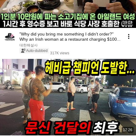
29:24
"Why did you bring me something I didn't order?"
Why an Irish woman at a restaurant charging $100...
대한해설사
Auto-dubbed
317K views
17:26