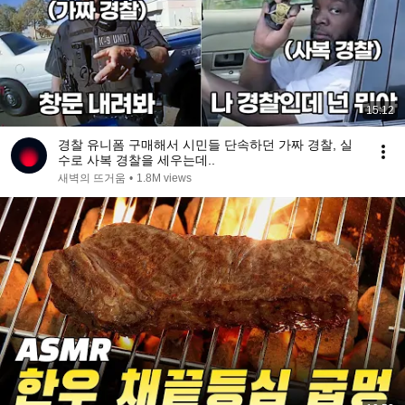
15:12
경찰 유니폼 구매해서 시민들 단속하던 가짜 경찰, 실
수로 사복 경찰을 세우는데..
새벽의 뜨거움
•
1.8M views