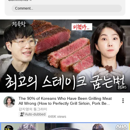
Comment...
34:45
The 90% of Koreans Who Have Been Grilling Meat
All Wrong (How to Perfectly Grill Sirloin, Pork Be...
강지영의 동그라미
Auto-dubbed
446K views