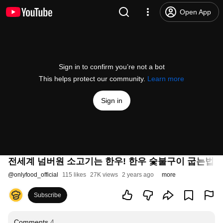
Open App
Sign in to confirm you’re not a bot
This helps protect our community.
Learn more
Sign in
전세계 넘버원 소고기는 한우! 한우 숯불구이 굽는법
#
@
onlyfood_official
115 likes
27K views
2 years ago
more
Subscribe
Comments
4