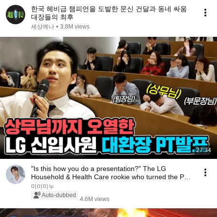
한국 헤비급 챔피언을 도발한 문신 건달과 동네 싸움
대장들의 최후
세상에나
•
3.8M views
27:34
"Is this how you do a presentation?" The LG
Household & Health Care rookie who turned the PT
sess...
미미미누
Auto-dubbed
4.6M views