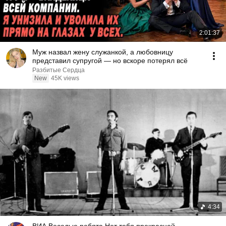
2:01:37
Муж назвал жену служанкой, а любовницу
представил супругой — но вскоре потерял всё
Разбитые Сердца
New
45K views
4:34