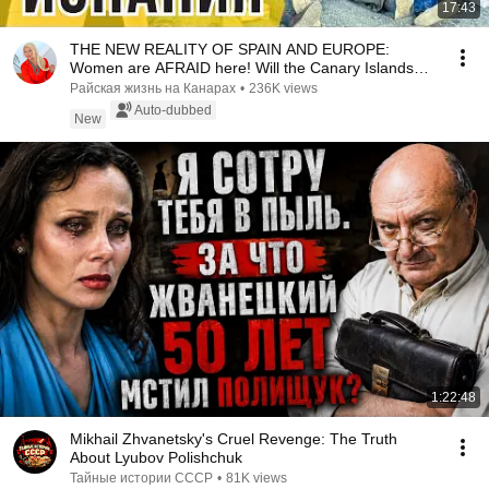
17:43
THE NEW REALITY OF SPAIN AND EUROPE:
Women are AFRAID here! Will the Canary Islands
repeat this n...
Райская жизнь на Канарах
•
236K views
Auto-dubbed
New
1:22:48
Mikhail Zhvanetsky's Cruel Revenge: The Truth
About Lyubov Polishchuk
Тайные истории СССР
•
81K views