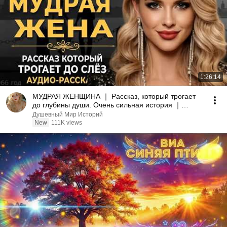
1:26:14
МУДРАЯ ЖЕНЩИНА ｜ Рассказ, который трогает
до глубины души. Очень сильная история ｜
Аудио рассказ.
Душевный Мир Историй
New
111K views