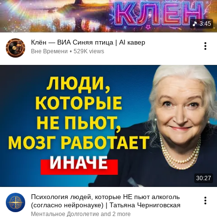
3:45
Клён — ВИА Синяя птица | AI кавер
Вне Времени
•
529K views
30:27
Психология людей, которые НЕ пьют алкоголь
(согласно нейронауке) | Татьяна Черниговская
Ментальное Долголетие and 2 more