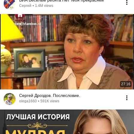
ВИА Веселые ребята Нет тебя прекрасней
Сергей
•
1.4M views
27:16
Сергей Дроздов. Послесловие.
olega1660
•
591K views