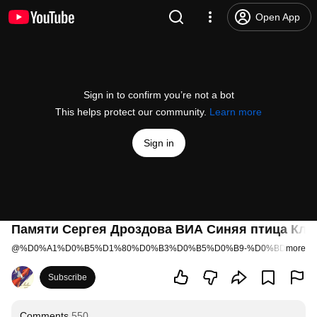
Open App
Sign in to confirm you’re not a bot
This helps protect our community.
Learn more
Sign in
Памяти Сергея Дроздова ВИА Синяя птица Клё
@
%D0%A1%D0%B5%D1%80%D0%B3%D0%B5%D0%B9-%D0%BD2%D0%
more
Subscribe
Comments
550