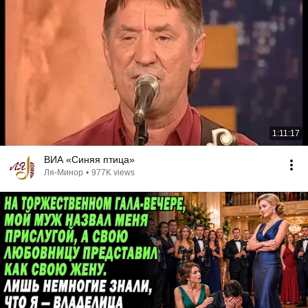
1:11:17
ВИА «Синяя птица»
Ля-Минор
•
977K views