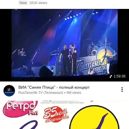
New
181K views
1:59:36
ВИА "Синяя Птица" - полный концерт
RusTenerife TV (Телеканал)
•
9M views