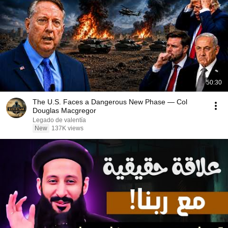
50:30
The U.S. Faces a Dangerous New Phase — Col
Douglas Macgregor
Legado de valentía
New
137K views