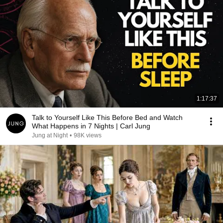
1:17:37
Talk to Yourself Like This Before Bed and Watch
What Happens in 7 Nights | Carl Jung
Jung at Night
•
98K views