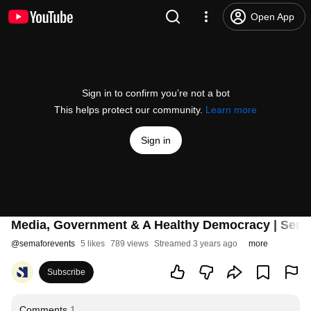
Open App
Sign in to confirm you’re not a bot
This helps protect our community.
Learn more
Sign in
Media, Government & A Healthy Democracy | Sema
@
semaforevents
5 likes
789 views
Streamed 3 years ago
more
Subscribe
Comments
1