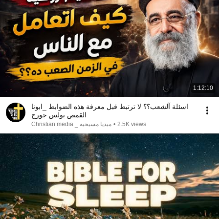
1:12:10
اسئلة آلشعب؟؟ لا ترتبط قبل معرفة هذه الضوابط _ابونا
القمص بولس جورج
ميديا مسيحيه _ Christian media
•
2.5K views