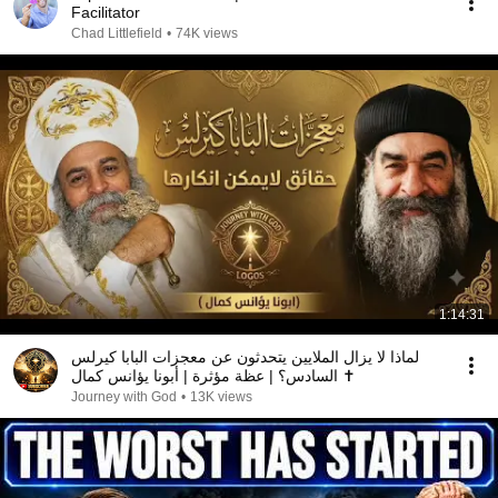
Facilitator
Chad Littlefield
•
74K views
1:14:31
لماذا لا يزال الملايين يتحدثون عن معجزات البابا كيرلس
السادس؟ | عظة مؤثرة | أبونا يؤانس كمال ✝️
Journey with God
•
13K views