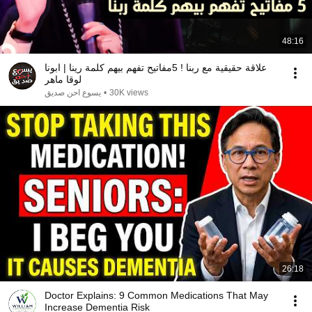
48:16
علاقة حقيقية مع ربنا ! 5مفاتيح تفهم بيهم كلمة رينا | ابونا
لوقا ماهر
يسوع احن صديق
•
30K views
26:18
Doctor Explains: 9 Common Medications That May
Increase Dementia Risk