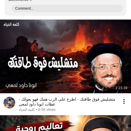
Comment...
2:23:39
متشليش فوق طاقتك - اطرح على الرب همك فهو يعولك -
عظات ابونا داود لمعى
كلمة الحياة
•
6.5K views