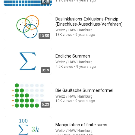
1.9K views • 9 years ago
8:48
1:03:40
Das Inklusions-Exklusions-Prinzip
(Einschluss-Ausschluss-Verfahren)
David Kriesel: Traue keinem Scan, den du nicht selbst
Weitz / HAW Hamburg
gefälscht hast
13K views • 9 years ago
13:55
media.ccc.de
•
7M views
Endliche Summen
Weitz / HAW Hamburg
4.5K views • 9 years ago
3:19
Die Gaußsche Summenformel
Weitz / HAW Hamburg
10K views • 9 years ago
5:23
1:39:01
The Mathematicians' Dispute (A Brief History of
Manipulation of finite sums
Mathematics 4)
Weitz / HAW Hamburg