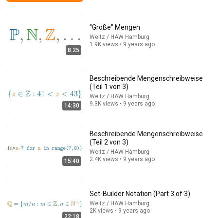
Bernie vs. Claude
Senator Bernie Sanders
•
4.9M views
"Große" Mengen
Weitz / HAW Hamburg
1.9K views • 9 years ago
8:25
Beschreibende Mengenschreibweise
(Teil 1 von 3)
Weitz / HAW Hamburg
9.3K views • 9 years ago
14:30
Beschreibende Mengenschreibweise
18:08
(Teil 2 von 3)
Weitz / HAW Hamburg
5 Jobs So Desperate For Workers They'll Hire You On
2.4K views • 9 years ago
15:40
the Spot
Shane Hummus
•
1.6M views
Set-Builder Notation (Part 3 of 3)
Weitz / HAW Hamburg
2K views • 9 years ago
22:18