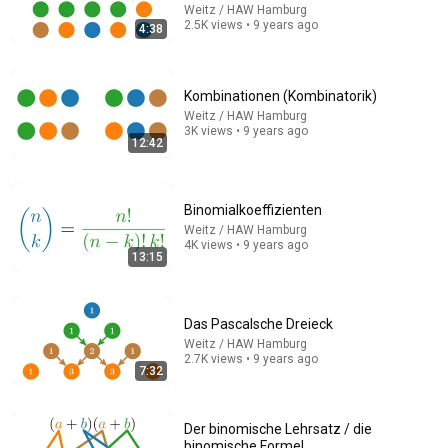
Weitz / HAW Hamburg
2.5K views • 9 years ago
4:38
21:56
Supersonic Trebuchet
Tom Stanton
Kombinationen (Kombinatorik)
New
1.4M views
Weitz / HAW Hamburg
3K views • 9 years ago
12:42
Binomialkoeffizienten
Weitz / HAW Hamburg
4K views • 9 years ago
13:15
Das Pascalsche Dreieck
Weitz / HAW Hamburg
2.7K views • 9 years ago
39:44
7:32
The Scariest Chart in Electrical Engineering
Veritasium
•
4.7M views
Der binomische Lehrsatz / die
binomische Formel