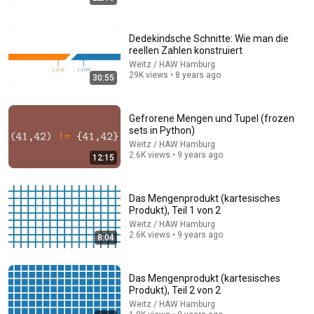
Dedekindsche Schnitte: Wie man die
reellen Zahlen konstruiert
Weitz / HAW Hamburg
29K views • 8 years ago
30:55
24:49
Gefrorene Mengen und Tupel (frozen
sets in Python)
OpenAIs KI hat 10 offene Matheprobleme gelöst
Weitz / HAW Hamburg
2.6K views • 9 years ago
DorFuchs
12:15
New
63K views
Das Mengenprodukt (kartesisches
Produkt), Teil 1 von 2
Weitz / HAW Hamburg
2.6K views • 9 years ago
8:04
Das Mengenprodukt (kartesisches
Produkt), Teil 2 von 2
Weitz / HAW Hamburg