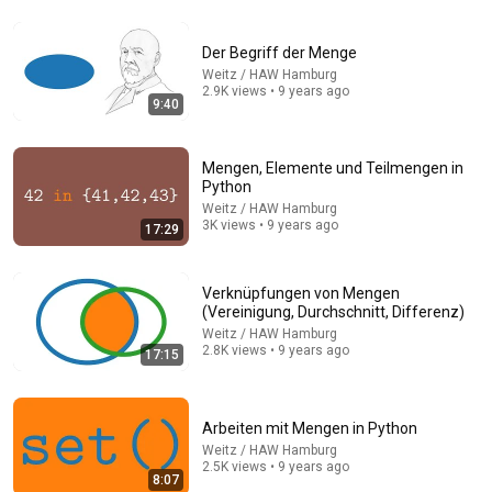
Der Begriff der Menge
11:24
Weitz / HAW Hamburg
2.9K views • 9 years ago
9:40
Cybersecurity in Focus - Episode 21 - NIST CSF
Profiles: Current vs. Target State simply explained.
Tom Wechsler
•
86 views
Mengen, Elemente und Teilmengen in
Auto-dubbed
New
Python
Weitz / HAW Hamburg
3K views • 9 years ago
17:29
Verknüpfungen von Mengen
(Vereinigung, Durchschnitt, Differenz)
Weitz / HAW Hamburg
2.8K views • 9 years ago
17:15
Arbeiten mit Mengen in Python
Weitz / HAW Hamburg
9:18
2.5K views • 9 years ago
8:07