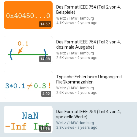
Das Format IEEE 754 (Teil 2 von 4,
Comments are turned off. 
Learn more
Beispiele)
Weitz / HAW Hamburg
4.1K views • 9 years ago
14:57
Das Format IEEE 754 (Teil 3 von 4,
dezimale Ausgabe)
Weitz / HAW Hamburg
2.6K views • 9 years ago
14:08
Typische Fehler beim Umgang mit
Fließkommazahlen
Weitz / HAW Hamburg
9:59
2.6K views • 9 years ago
4:02
Mathematisches Runden (Wissenschaftliches
Runden)
Das Format IEEE 754 (Teil 4 von 4,
Weitz / HAW Hamburg
•
3.3K views
spezielle Werte)
Weitz / HAW Hamburg
2.3K views • 9 years ago
13:16