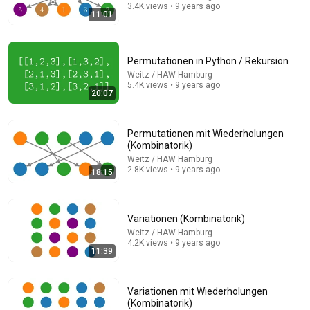
3.4K views • 9 years ago
11:01
Permutationen in Python / Rekursion
Weitz / HAW Hamburg
5.4K views • 9 years ago
20:07
8:36
Permutationen mit Wiederholungen
If Cops Ask "Where You Headed?" - Say THIS (Simple
(Kombinatorik)
Phrase)
Hampton Law
•
986K views
Weitz / HAW Hamburg
2.8K views • 9 years ago
18:15
Variationen (Kombinatorik)
Weitz / HAW Hamburg
4.2K views • 9 years ago
11:39
Variationen mit Wiederholungen
(Kombinatorik)