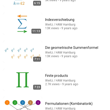
Weitz / HAW Hamburg
3K views • 9 years ago
6:15
Auto-dubbed
28K views
Indexverschiebung
Weitz / HAW Hamburg
13K views • 9 years ago
11:13
Die geometrische Summenformel
Weitz / HAW Hamburg
13K views • 9 years ago
7:11
28:06
Finite products
Was Ihr über Sonnencreme wisst, ist falsch (und ich
Weitz / HAW Hamburg
bin mit schuld)
2.7K views • 9 years ago
MAITHINK X
•
1.2M views
7:23
Permutationen (Kombinatorik)
Weitz / HAW Hamburg