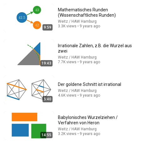
Mathematisches Runden
(Wissenschaftliches Runden)
Weitz / HAW Hamburg
3.3K views • 9 years ago
9:59
Irrationale Zahlen, z.B. die Wurzel aus
zwei
45:54
Weitz / HAW Hamburg
7.7K views • 9 years ago
19:43
What is truth?
Weitz / HAW Hamburg
Auto-dubbed
18K views
Der goldene Schnitt ist irrational
Weitz / HAW Hamburg
4.6K views • 9 years ago
5:40
Babylonisches Wurzelziehen /
Verfahren von Heron
Weitz / HAW Hamburg
3.2K views • 9 years ago
14:55