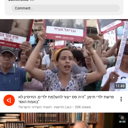
Comment...
11:40
פרשת ילדי תימן: "היה פס ייצור להעלמת ילדים. החיסיון לא
באמת הוסר"
30K views
•
כאן | חדשות - תאגיד השידור הישראלי