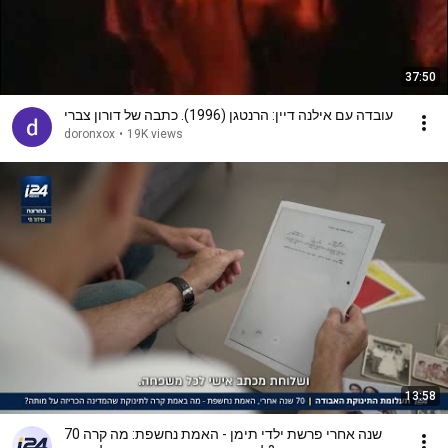
37:50
עובדה עם אילנה דיין: הרנטגן (1996). כתבה של דורון צברי
doronxox
•
19K views
13:58
70 שנה אחרי פרשת ילדי תימן - האמת נחשפת: מה קרה