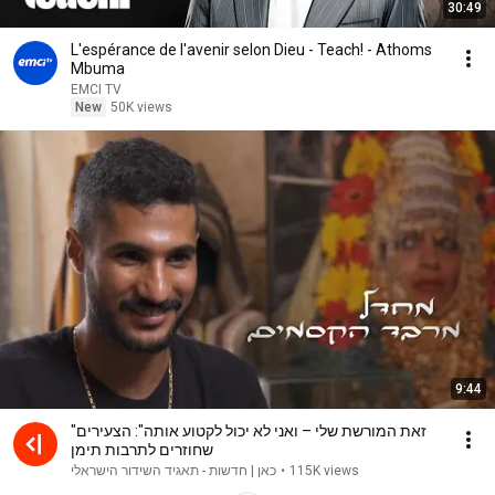
30:49
L'espérance de l'avenir selon Dieu - Teach! - Athoms
Mbuma
EMCI TV
New
50K views
9:44
"זאת המורשת שלי – ואני לא יכול לקטוע אותה": הצעירים
שחוזרים לתרבות תימן
115K views
•
כאן | חדשות - תאגיד השידור הישראלי