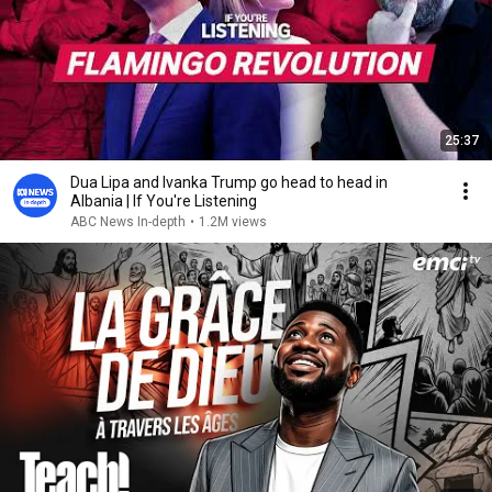
25:37
Dua Lipa and Ivanka Trump go head to head in
Albania | If You're Listening
ABC News In-depth
•
1.2M views