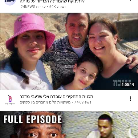
לתינוקת שהמדינה הכריזה על מותה?
60K views
•
i24NEWS עברית
1:05:19
תכנית התחקירים עובדה אלי שרעבי מדבר
74K views
•
משקאות קלים מחברים בין ספקים