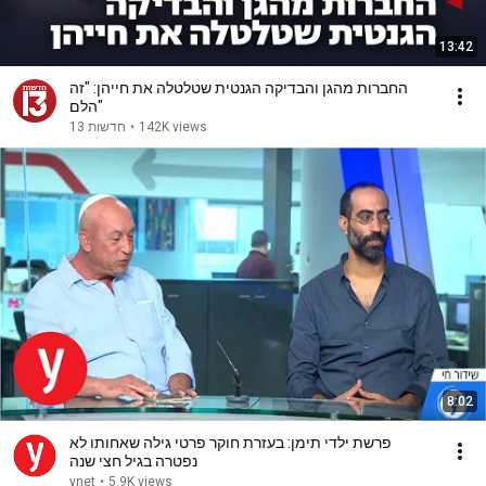
13:42
החברות מהגן והבדיקה הגנטית שטלטלה את חייהן: "זה
הלם"
142K views
•
חדשות 13
8:02
פרשת ילדי תימן: בעזרת חוקר פרטי גילה שאחותו לא
נפטרה בגיל חצי שנה
ynet
•
5.9K views