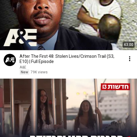
43:00
After The First 48: Stolen Lives/Crimson Trail (S3,
E10) | Full Episode
A&E
New
79K views