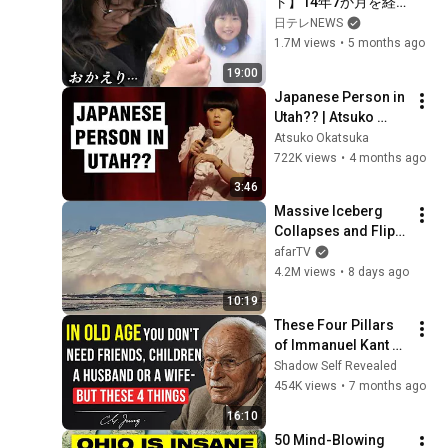
ト】14年7か月を経
を見て微笑んだ。
て娘の遺骨が… 東日
日テレNEWS
「妻よ、まだ僕を覚
本大震災•原発事故か
1.7M views
•
5 months ago
えているか？」――
ら15年 それぞれの命
19:00
と思い　NNNセレク
Japanese Person in 
ション
Utah?? | Atsuko 
Okatsuka Stand Up 
Atsuko Okatsuka
Comedy
722K views
•
4 months ago
3:46
Massive Iceberg 
Collapses and Flips 
Over in Ilulissat, 
afarTV
Greenland | Full 
4.2M views
•
8 days ago
Event in 4K! (July 25, 
10:19
2026)
These Four Pillars 
of Immanuel Kant 
Will Make Old Age 
Shadow Self Revealed
Happy | Philosophy 
454K views
•
7 months ago
and Psychology
16:10
50 Mind-Blowing 