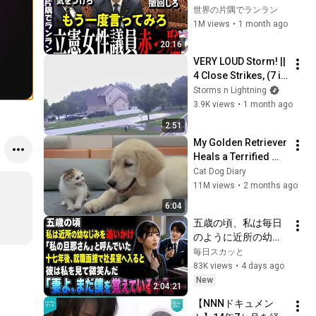
言！！！小泉大臣ブ
世界の片隅でランラン
チギレ！！！【参院
1M views
•
1 month ago
決算委員会 2026年6
20:16
月15日】
VERY LOUD Storm! || 
4 Close Strikes, (7 in 
total)
Storms n Lightning
3.9K views
•
1 month ago
2:51
My Golden Retriever 
Heals a Terrified 
Rescue Kitten in 
Cat Dog Diary
Just 3 Meetings!
11M views
•
2 months ago
6:04
五歳の頃、私は毎日
のように近所の幼な
じみを追いかけ、
毎日スカッと
「私の旦那さん」と
83K views
•
4 days ago
呼んでいた。十七年
New
2:04:21
後、就職面接で社長
【NNNドキュメン
室へ入ると、彼は私