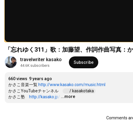
「忘れゆく311」歌：加藤望、作詞作曲写真：
travelwriter kasako
Subscribe
44.6K subscribers
660 views
9 years ago
かさこ音楽一覧 
http://www.kasako.com/music.html
かさこYouTubeチャンネル　
 / kasakotaka  
...more
かさこ塾　
http://kasako.jp/
…
Comments are 