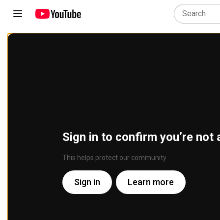
Sign in to confirm you’re not 
This helps protect our community
Sign in
Learn more