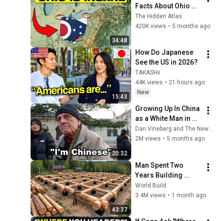
Facts About Ohio 
You Didn’t Know
The Hidden Atlas
420K views
•
5 months ago
34:48
How Do Japanese 
See the US in 2026?
TAKASHii
44K views
•
21 hours ago
New
15:43
Growing Up In China 
as a White Man in 
the 1950s
Dan Vineberg and The New Travel
2M views
•
5 months ago
20:32
Man Spent Two 
Years Building 
HUGE Wooden 
World Build
House for his 
3.4M views
•
1 month ago
Family | Start to 
43:37
Finish by 