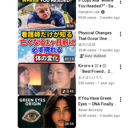
If Cops Ask "Where 
@bjornbrenton
You Headed?" - Say 
THIS (Simple 
Hampton Law
Phrase)
955K views
•
3 weeks ago
8:36
Physical Changes 
That Occur One 
Month Before Death, 
歳月の足跡
According to a 
354K views
•
3 weeks ago
Nurse
Auto-dubbed
41:13
Kiroro👧🏻👧🏻
『Best Friend』2番
を綾乃さんが歌う貴
あさぼらけろろ
重な映像！2005年6
53K views
•
1 year ago
月
3:45
If You Have Green 
Eyes — DNA Finally 
Revealed Where 
Asian Ancestry
They Really Come 
564K views
•
3 weeks ago
From
24:59