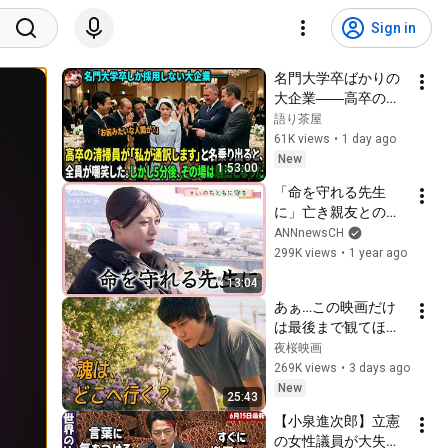
Sign in
名門大学卒ばかりの
大企業――高卒の清
掃員が「私が通訳い
語り茶屋
たします」と財閥会
61K views
•
1 day ago
長に告げた瞬間、全
New
1:53:00
員が嘲笑した。しか
「命を守れる先生
し5分後、その場は静
に」亡き親友との約
まり返った。#動エ
束 宮城・石巻市【東
ANNnewsCH
ピソード#老後の物
日本大震災から14
299K views
•
1 year ago
語 #家族の物語
年】(2025年3月11
13:04
日)
あぁ…この映画だけ
は最後まで観てほし
い。人生の見え方が
夜桜映画
少し変わるかもしれ
269K views
•
3 days ago
ません【映画紹介】
New
25:43
【小泉進次郎】立憲
の女性議員が大失