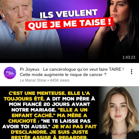
1:43:23
Pr Joyeux : Le cancérologue qu’on veut faire TAIRE !
Cette mode augmente le risque de cancer ?
Le Manal Show
•
445K views