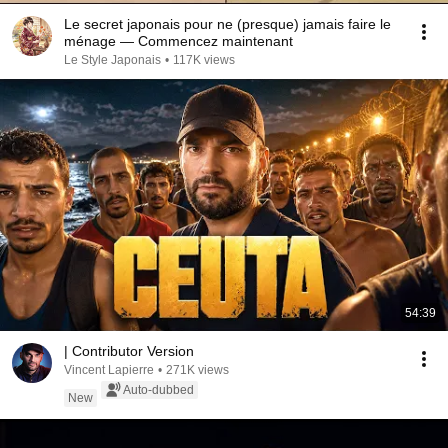
Le secret japonais pour ne (presque) jamais faire le
ménage — Commencez maintenant
Le Style Japonais
•
117K views
54:39
| Contributor Version
Vincent Lapierre
•
271K views
Auto-dubbed
New