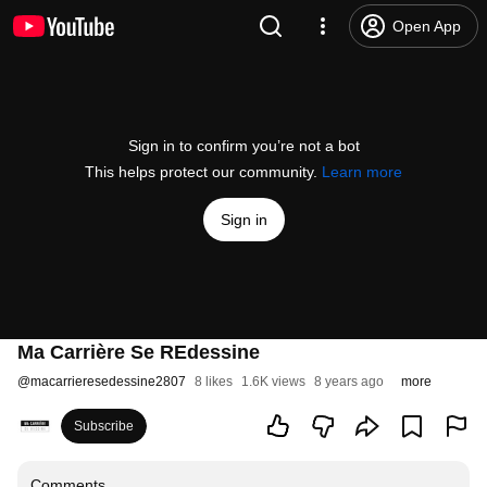
Open App
Sign in to confirm you’re not a bot
This helps protect our community.
Learn more
Sign in
Ma Carrière Se REdessine
@
macarrieresedessine2807
8 likes
1.6K views
8 years ago
more
Subscribe
Comments