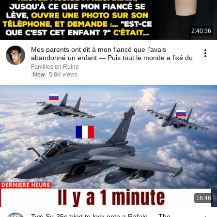
2:40:36
Mes parents ont dit à mon fiancé que j'avais
abandonné un enfant — Puis tout le monde a fixé du
Familles en Ruine
New
5.8K views
16:46
Two Su-35s tried to lock onto a Rafale — The