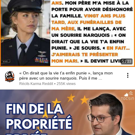
51:23
« On dirait que la vie t'a enfin punie », lança mon
père avec un sourire narquois. Puis il me ...
Récits Karma Reddit
•
255K views