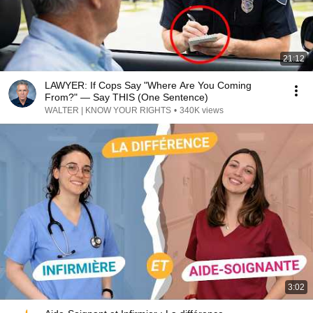
21:12
LAWYER: If Cops Say "Where Are You Coming
From?" — Say THIS (One Sentence)
WALTER | KNOW YOUR RIGHTS
•
340K views
3:02