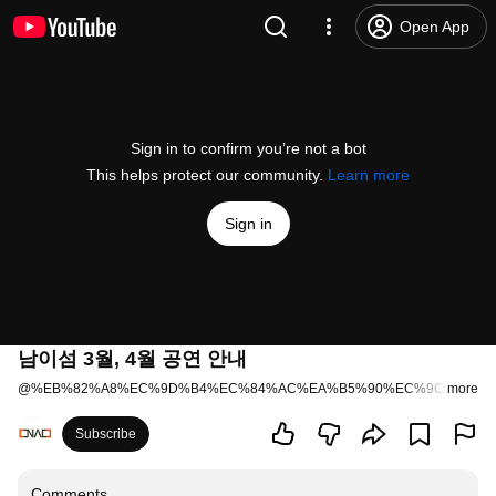
Open App
Sign in to confirm you’re not a bot
This helps protect our community.
Learn more
Sign in
남이섬 3월, 4월 공연 안내
@
%EB%82%A8%EC%9D%B4%EC%84%AC%EA%B5%90%EC%9C%A1%E
more
Subscribe
Comments