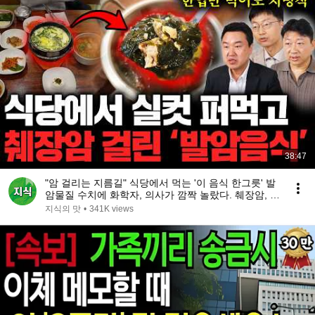
38:47
"암 걸리는 지름길" 식당에서 먹는 '이 음식 한그릇' 발
암물질 수치에 화학자, 의사가 깜짝 놀랐다. 췌장암, 치
매 걸리기 싫다면 절대 먹지 마세요 (암 명강의)
지식의 맛
•
341K views