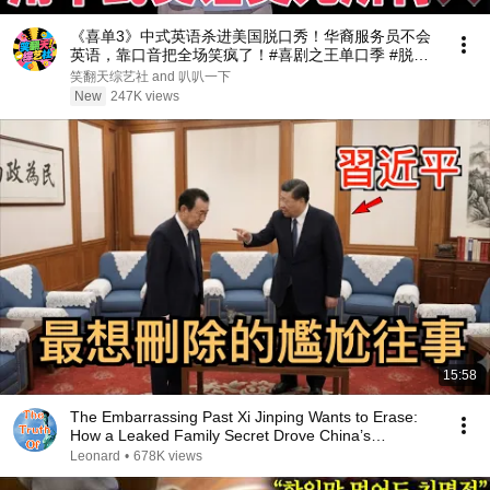
《喜单3》中式英语杀进美国脱口秀！华裔服务员不会
英语，靠口音把全场笑疯了！#喜剧之王单口季 #脱口
秀 #搞笑 #喜剧 #funny #综艺
笑翻天综艺社 and 叭叭一下
New
247K views
15:58
The Embarrassing Past Xi Jinping Wants to Erase:
How a Leaked Family Secret Drove China’s
Richest...
Leonard
•
678K views