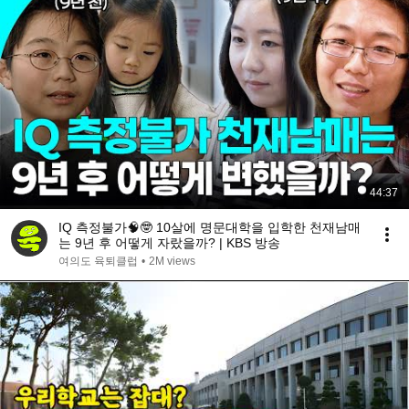
44:37
IQ 측정불가🧠🤓 10살에 명문대학을 입학한 천재남매
는 9년 후 어떻게 자랐을까? | KBS 방송
여의도 육퇴클럽
•
2M views