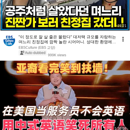
21:21
"이 정도로 잘 살 줄은 몰랐다" 대저택 규모를 자랑하는
며느리 친정집에 깜짝 놀란 시어머니. 성대한 환영에
몸 둘 바를 모르는데...｜다문화 고부열전｜알고e즘
EBSCulture (EBS 교양)
Auto-dubbed
999K views
1:30:08