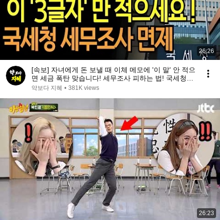
26:26
[속보] 자녀에게 돈 보낼 때 이체 메모에 '이 말' 안 적으
면 세금 폭탄 맞습니다! 세무조사 피하는 법! 국세청도
인정하는 작성법 공개 | 인생지혜 | 행복노후 | 오디오
약보다 지혜
•
381K views
북
26:23