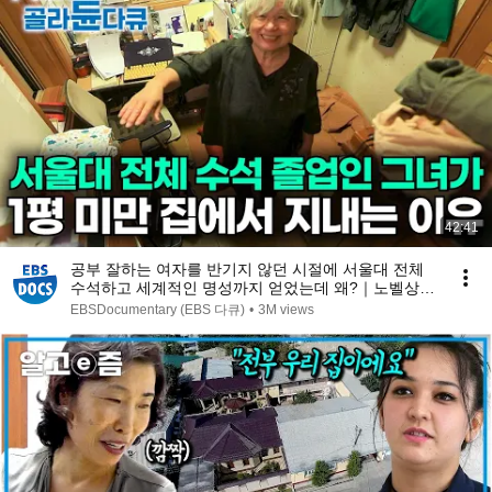
42:41
공부 잘하는 여자를 반기지 않던 시절에 서울대 전체
수석하고 세계적인 명성까지 얻었는데 왜?｜노벨상도
7성급 호텔도 부럽지 않은 어느 학자의 품격｜여백서
EBSDocumentary (EBS 다큐)
•
3M views
원｜건축탐구 집｜#골라듄다큐