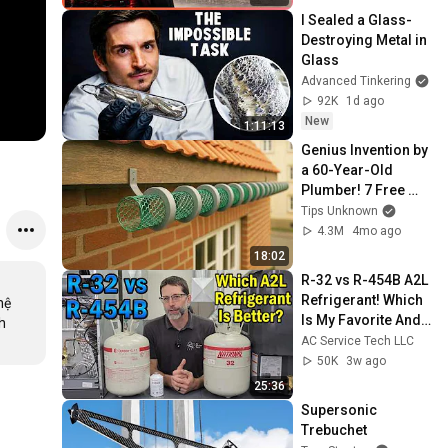
I Sealed a Glass-
Destroying Metal in 
Glass
Advanced Tinkering
92K
1d ago
New
1:11:13
Genius Invention by 
a 60-Year-Old 
Plumber! 7 Free 
Recycling Ideas 
Tips Unknown
from Plastic Mesh 
4.3M
4mo ago
& Old PVC Pipes
18:02
R-32 vs R-454B A2L 
Refrigerant! Which 
ệ 
Is My Favorite And 
 
Why?!!
AC Service Tech LLC
50K
3w ago
25:36
Supersonic 
Trebuchet