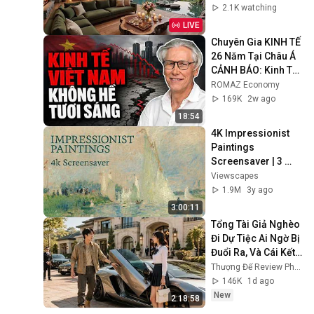
Ambience for Work 
2.1K watching
& Relaxation
LIVE
Chuyên Gia KINH TẾ 
26 Năm Tại Châu Á 
CẢNH BÁO: Kinh Tế 
Việt Nam KHÔNG 
ROMAZ Economy
TƯƠI SÁNG Như 
169K
2w ago
Bạn Nghĩ!
18:54
4K Impressionist 
Paintings 
Screensaver | 3 
Hours Fine Art 
Viewscapes
Slideshow | No Ads, 
1.9M
3y ago
No Sound & No Ai
3:00:11
Tổng Tài Giả Nghèo 
Đi Dự Tiệc Ai Ngờ Bị 
Đuổi Ra, Và Cái Kết 
Xấu Mặt Những Kẻ 
Thượng Đế Review Phim
Coi Thường 
146K
1d ago
#phimhay
New
2:18:58