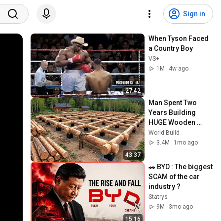
Sign in
When Tyson Faced 
a Country Boy
VS+
1M
4w ago
27:42
Man Spent Two 
Years Building 
HUGE Wooden 
House for his 
World Build
Family | Start to 
3.4M
1mo ago
Finish by 
43:37
@bjornbrenton
🚗 BYD : The biggest 
SCAM of the car 
industry ?
Statrys
9M
3mo ago
15:16