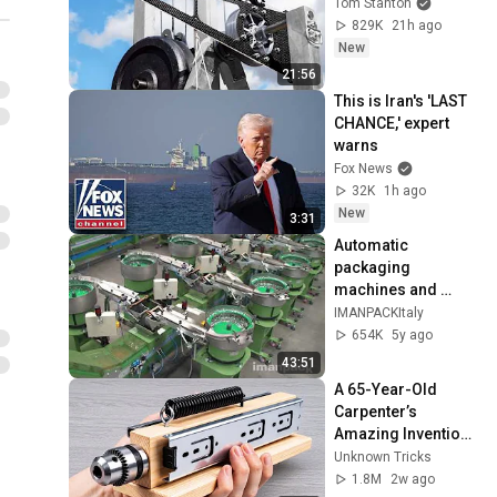
Tom Stanton
829K
21h ago
New
21:56
This is Iran's 'LAST 
CHANCE,' expert 
warns
Fox News
32K
1h ago
New
3:31
Automatic 
packaging 
machines and 
packaging systems 
IMANPACKItaly
for Kits
654K
5y ago
43:51
A 65-Year-Old 
Carpenter’s 
Amazing Invention 
That Billions of 
Unknown Tricks
Engineers Don’t 
1.8M
2w ago