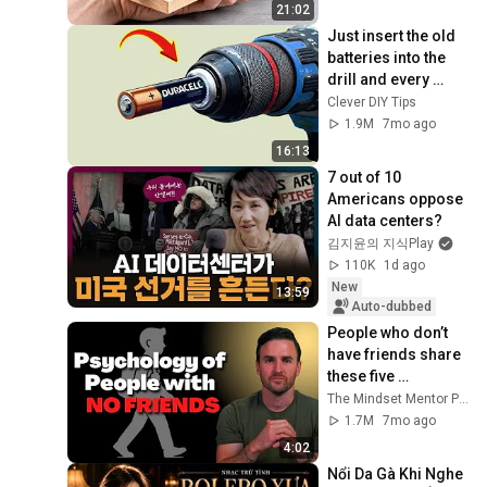
Know About!
21:02
Just insert the old 
batteries into the 
drill and every 
house needs this 
Clever DIY Tips
but no one does it!
1.9M
7mo ago
16:13
7 out of 10 
Americans oppose 
AI data centers?
김지윤의 지식Play
110K
1d ago
New
13:59
Auto-dubbed
People who don’t 
have friends share 
these five 
personality traits
The Mindset Mentor Podcast
1.7M
7mo ago
4:02
Nổi Da Gà Khi Nghe 