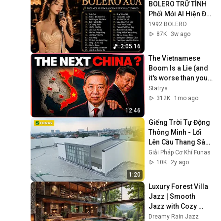
BOLERO TRỮ TÌNH 
Phối Mới AI Hiện Đại 
Hay Nhất 2026 - 
1992 BOLERO
Đem Lại Cảm Xúc 
87K
3w ago
Chưa Từng Có
2:05:16
The Vietnamese 
Boom Is a Lie (and 
it's worse than you 
think)
Statrys
312K
1mo ago
12:46
Giếng Trời Tự Động 
Thông Minh - Lối 
Lên Cầu Thang Sân 
Thượng ✅ Funas
Giải Pháp Cơ Khí Funas
10K
2y ago
1:20
Luxury Forest Villa 
Jazz | Smooth 
Jazz with Cozy 
Poolside Lounge 
Dreamy Rain Jazz