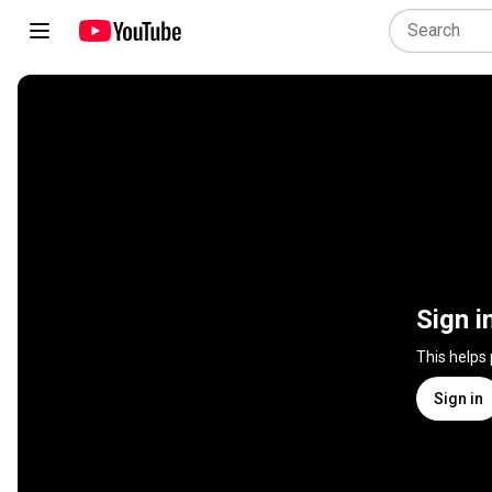
Sign i
This helps
Sign in