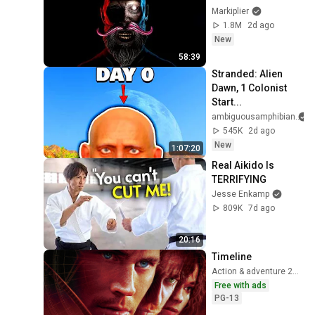
Markiplier
1.8M
2d ago
New
58:39
Stranded: Alien 
Dawn, 1 Colonist 
Start...
ambiguousamphibian
545K
2d ago
New
1:07:20
Real Aikido Is 
TERRIFYING
Jesse Enkamp
809K
7d ago
20:16
Timeline
Action & adventure 2003
Free with ads
PG-13