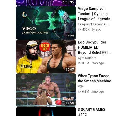
Lines
1:58:35
Viego Şampiyon 
Tanıtımı | Oynanış - 
League of Legends
League of Legends Türkiye
400K
5y ago
5:29
Ego Bodybuilder 
HUMILIATED 
Beyond Belief 🤯 |  
Anatoly GYM 
Gym Raiders
PRANK
3.3M
7mo ago
19:47
When Tyson Faced 
the Smash Machine
VS+
6.1M
3mo ago
27:50
3 SCARY GAMES 
#112