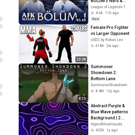
BÖLÜM // Naru & 
fabFabulous
League of Legends Türkiye
4.6K
11h ago
New
45:45
Female Pro Fighter 
vs Larger Opponent
USDC by Rokas Leo
618K
2w ago
23:38
Summoner 
Showdown 2 : 
Bottom Lane
SummonerShowdown
8.4M
12y ago
4:13
Abstract Purple & 
Blue Wave patterns 
Background | 2 
hours 4k 
HypnoRimaVisuals
Screensaver | Neon 
425K
1y ago