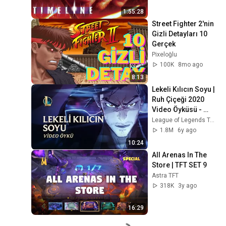
1:55:28
Street Fighter 2'nin 
Gizli Detayları 10 
Gerçek
Pixeloğlu
100K
8mo ago
8:13
Lekeli Kılıcın Soyu | 
Ruh Çiçeği 2020 
Video Öyküsü - 
League of Legends
League of Legends Türkiye
1.8M
6y ago
10:24
All Arenas In The 
Store | TFT SET 9
Astra TFT
318K
3y ago
16:29