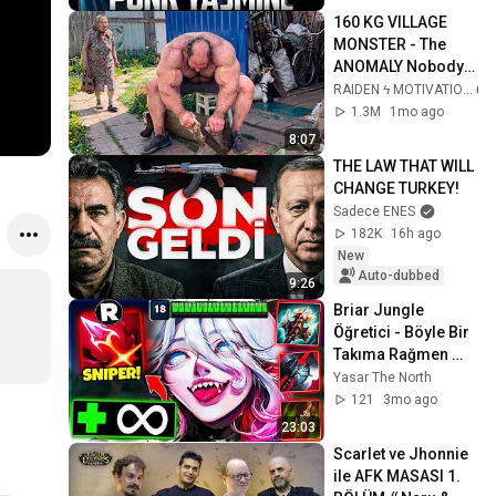
160 KG VILLAGE 
MONSTER - The 
ANOMALY Nobody 
Can Explain - 
RAIDEN ϟ MOTIVATION
SUPERHUMAN 
1.3M
1mo ago
ANDREY SMAEV
8:07
THE LAW THAT WILL 
CHANGE TURKEY!
Sadece ENES
182K
16h ago
New
Auto-dubbed
9:26
Briar Jungle 
Öğretici - Böyle Bir 
Takıma Rağmen 
Oynuyorum
Yasar The North
121
3mo ago
23:03
Scarlet ve Jhonnie 
ile AFK MASASI 1. 