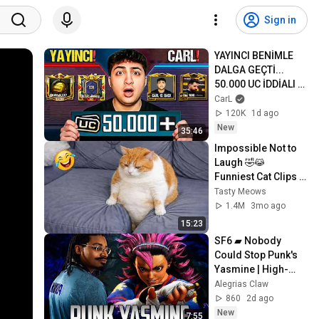
Sign in
YAYINCI BENİMLE 
DALGA GEÇTİ... 
50.000 UC İDDİALI 
VS ATTIK! | PUBG 
CarL
Mobile
120K
1d ago
New
35:46
Impossible Not to 
Laugh 🤣😹 
Funniest Cat Clips 
2026
Tasty Meows
1.4M
3mo ago
15:23
SF6 ▰ Nobody 
Could Stop Punk's 
Yasmine | High-
Level Yasmine
Alegrias Claw
860
2d ago
New
7:55