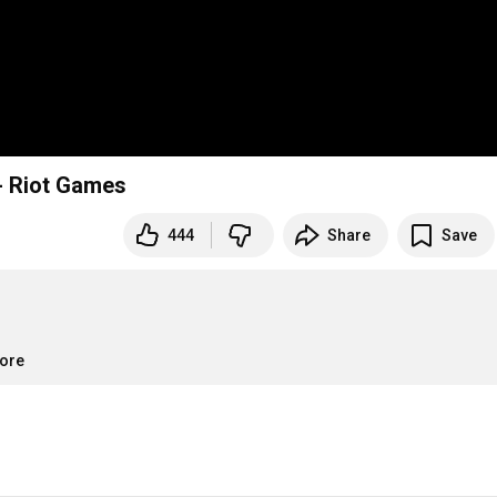
- Riot Games
444
Share
Save
more