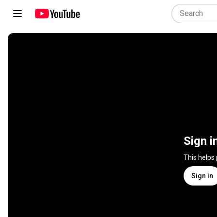
Sign i
This helps
Sign in