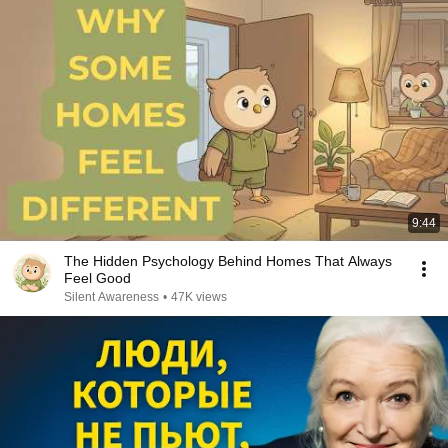
9:44
The Hidden Psychology Behind Homes That Always
Feel Good
Silent Awareness
•
47K views