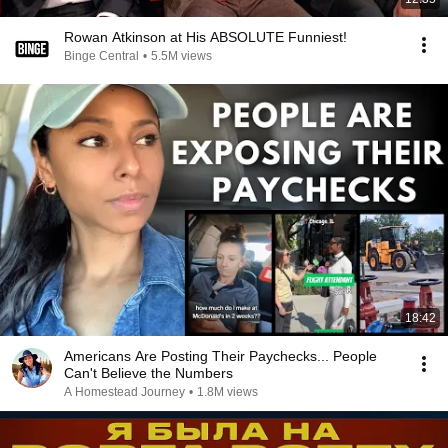
Rowan Atkinson at His ABSOLUTE Funniest!
Binge Central
•
5.5M views
18:42
Americans Are Posting Their Paychecks... People
Can't Believe the Numbers
A Homestead Journey
•
1.8M views