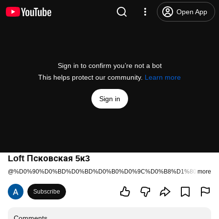
Open App
Sign in to confirm you’re not a bot
This helps protect our community.
Learn more
Sign in
Loft Псковская 5к3
@
%D0%90%D0%BD%D0%BD%D0%B0%D0%9C%D0%B8%D1%80%D0%B
more
Subscribe
Comments