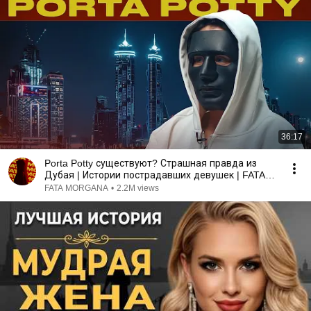
36:17
Porta Potty существуют? Страшная правда из
Дубая | Истории пострадавших девушек | FATA
MORGANA
FATA MORGANA
•
2.2M views