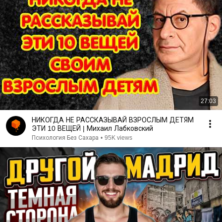
27:03
НИКОГДА НЕ РАССКАЗЫВАЙ ВЗРОСЛЫМ ДЕТЯМ
ЭТИ 10 ВЕЩЕЙ | Михаил Лабковский
Психология Без Сахара
•
95K views