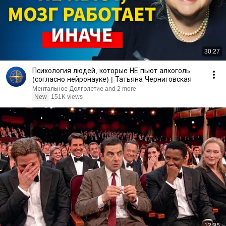
30:27
Психология людей, которые НЕ пьют алкоголь
(согласно нейронауке) | Татьяна Черниговская
Ментальное Долголетие and 2 more
New
151K views
12:35