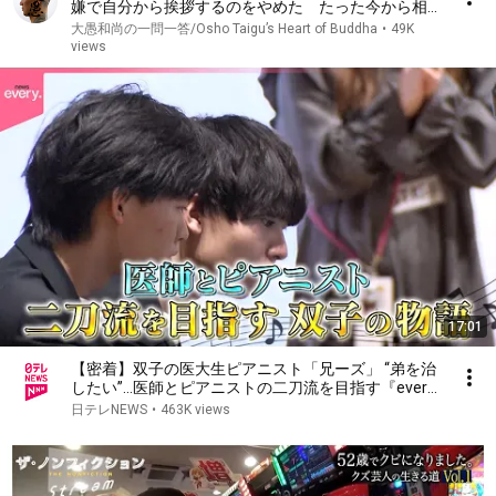
嫌で自分から挨拶するのをやめた たった今から相手
の返事に振り回されずに済む｢考え方｣｜大愚和尚の一
大愚和尚の一問一答/Osho Taigu’s Heart of Buddha
•
49K
問一答
views
17:01
【密着】双子の医大生ピアニスト「兄ーズ」 “弟を治
したい”…医師とピアニストの二刀流を目指す『every.
特集』
日テレNEWS
•
463K views