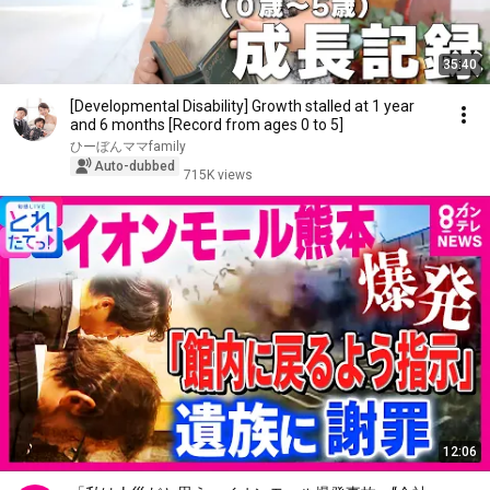
35:40
[Developmental Disability] Growth stalled at 1 year
and 6 months [Record from ages 0 to 5]
ひーぼんママfamily
Auto-dubbed
715K views
12:06