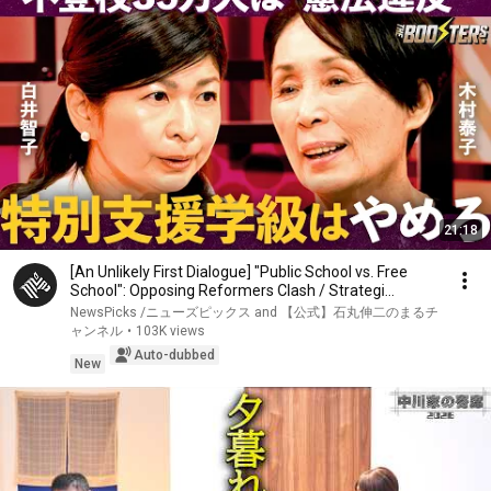
21:18
[An Unlikely First Dialogue] "Public School vs. Free
School": Opposing Reformers Clash / Strategi...
NewsPicks /ニューズピックス and 【公式】石丸伸二のまるチ
ャンネル
•
103K views
Auto-dubbed
New