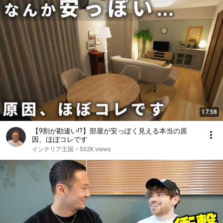
17:58
【9割が勘違い!?】部屋が安っぽく見える本当の原
因、ほぼコレです
インテリア王国
•
502K views