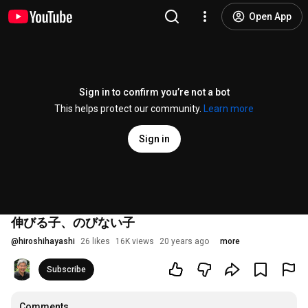
Open App
Sign in to confirm you’re not a bot
This helps protect our community.
Learn more
Sign in
伸びる子、のびない子
@
hiroshihayashi
26 likes
16K views
20 years ago
more
Subscribe
Comments