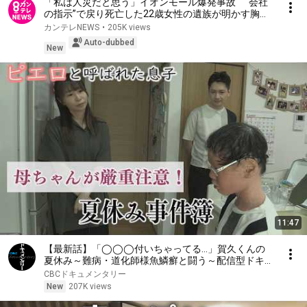
「私は人災だと思う」イオンモール爆発事故 “会社
の指示”で戻り死亡した22歳女性の遺族が明かす胸
中 会社は謝罪も「もう娘は帰ってこない」 熊本地
カンテレNEWS
•
205K views
震から7日目｜旬感LIVE とれたてっ!〈カンテレ〉
Auto-dubbed
New
11:47
【最新話】「◯◯◯付いちゃってる…」賀久くんの
夏休み～難病・道化師様魚鱗癬と闘う～配信型ドキュ
メンタリー「ピエロと呼ばれた息子」第１４３話
CBCドキュメンタリー
New
207K views