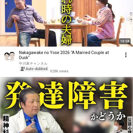
10:58
Nakagawake no Yose 2026 "A Married Couple at
Dusk"
中川家チャンネル
Auto-dubbed
928K views