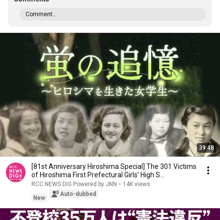
Comment...
39:48
[81st Anniversary Hiroshima Special] The 301 Victims
of Hiroshima First Prefectural Girls' High S...
RCC NEWS DIG Powered by JNN
•
14K views
Auto-dubbed
New