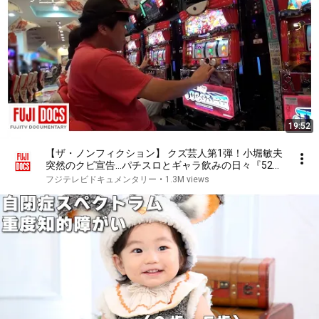
19:52
【ザ・ノンフィクション】 クズ芸人第1弾！小堀敏夫
突然のクビ宣告…パチスロとギャラ飲みの日々『52歳
でクビになりました。～クズ芸人の生きる道～
フジテレビドキュメンタリー
•
1.3M views
Vol.1』（2020年4月放送オリジナルカット版）