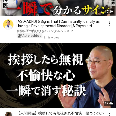
17:39
[ASD/ADHD] 5 Signs That I Can Instantly Identify as
Having a Developmental Disorder [A Psychiatri...
精神科医竹内ひびきのメンタルヘルスCh
Auto-dubbed
3.1M views
19:46
【人間関係】挨拶しても無視され不愉快 傷つくのが