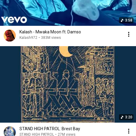
3:58
Kalash - Mwaka Moon ft. Damso
Kalash972
•
383M views
3:20
STAND HIGH PATROL: Brest Bay
STAND HIGH PATROL
•
27M views