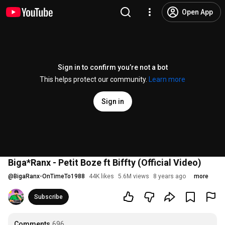
Open App
Sign in to confirm you’re not a bot
This helps protect our community.
Learn more
Sign in
Biga*Ranx - Petit Boze ft Biffty (Official Video)
@
BigaRanx-OnTimeTo1988
44K likes
5.6M views
8 years ago
more
Subscribe
Comments
696