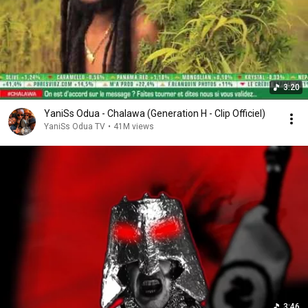
3:20
YaniSs Odua - Chalawa (Generation H - Clip Officiel)
YaniSs Odua TV
•
41M views
3:46