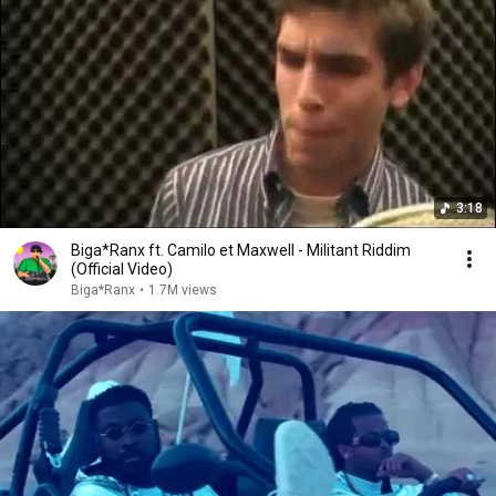
3:18
Biga*Ranx ft. Camilo et Maxwell - Militant Riddim
(Official Video)
Biga*Ranx
•
1.7M views