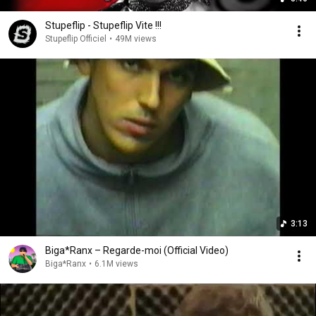
Stupeflip - Stupeflip Vite !!!
Stupeflip Officiel
•
49M views
3:13
Biga*Ranx – Regarde-moi (Official Video)
Biga*Ranx
•
6.1M views