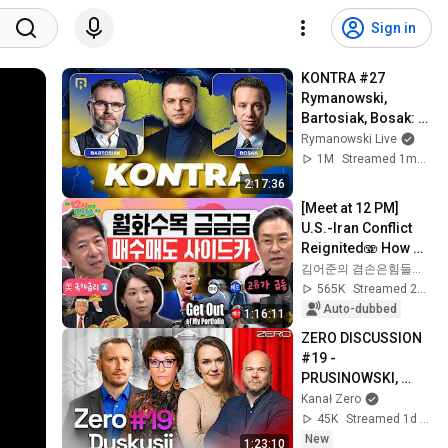
Sign in
KONTRA #27 
Rymanowski, 
Bartosiak, Bosak: 
Co dalej z Ukrainą?
Rymanowski Live
1M
Streamed 1mo ago
2:17:36
[Meet at 12 PM] 
U.S.-Iran Conflict 
Reignited🫨 How 
Will Surging Oil 
김어준의 겸손은힘들다 뉴스공장
Prices Shake Our 
565K
Streamed 2w ago
Stock Market....
Auto-dubbed
1:16:11
ZERO DISCUSSION 
#19 - 
PRUSINOWSKI, 
STANKIEWICZ, 
Kanał Zero
BURZYŃSKA, 
45K
Streamed 1d ago
WITTENBERG
New
1:23:10