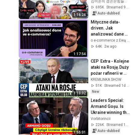
points thanks to 
김어준의 겸손은힘들다 뉴스공장
strong foreign 
695K
Streamed 9d ago
buying! Is this t...
Auto-dubbed
1:16:26
Mityczne data-
driven. Jak 
analizować dane w 
e-commerce? | o 
o e-commerce z Ewą Wysocką and tribe47
e-commerce z Ewą 
64K
2w ago
Wysocką
1:17:54
CEP  Extra - Kolejne 
ataki na Rosję.Duży 
pożar rafinerii w 
Syzraniu i Ilsku. 
KREMLINKA SHOW
Najnowsze 
51K
Streamed 1d ago
informacje.
New
1:10:02
Leaders Special: 
Armand Goșu. Is 
Ukraine winning the 
war? When will we 
Vorbitorincii
defend ourselves?
226K
Streamed 1mo ago
Auto-dubbed
1:55:01