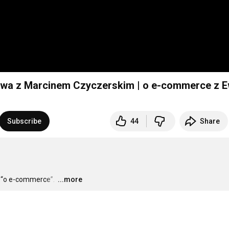
wa z Marcinem Czyczerskim | o e-commerce z 
Subscribe
44
Share
 “o e-commerce”. 
…
...more