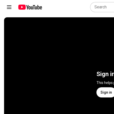
Sign i
This helps
Sign in