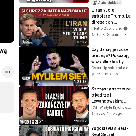
Auto-dubbed
L'Iran vuole 
stritolare Trump. La 
diretta con 
Alessandro Orsini
Il Fatto Quotidiano
300K
Streamed 3mo ago
32:07
Czy da się jeszcze 
Ewą
urosnąć? Pokazuję 
wszystkie liczby 
biznesu (bez 
Oskar Lipiński and o e-commerce z Ewą Wysocką
cenzury) | Ewa 
2K
1mo ago
Wysocka
1:23:38
Szczęsny szczerze 
o kadrze i 
Lewandowskim: 
LEGENDA 
RMF W stylu Krychowiaka
BARCELONY?
652K
1mo ago
2:33:07
Yugoslavia’s Best-
Kept Secret 