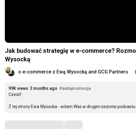
Jak budować strategię w e-commerce? Rozmo
Wysocką
o e-commerce z Ewą Wysocką and GCG Partners
99K views
3 months ago
#autopromocja
Cześć!

Z tej strony Ewa Wysocka - witam Was w drugim sezonie podcastu
Comments