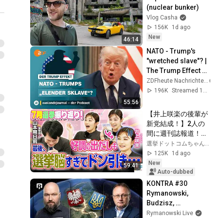
(nuclear bunker)
Vlog Casha
156K
1d ago
New
46:14
NATO - Trump's 
"wretched slave"? | 
The Trump Effect 
#66 | 
ZDFheute Nachrichten
auslandsjournal - 
196K
Streamed 1mo ago
the podcast
55:56
【井上咲楽の後輩が
新党結成！】2人の
間に週刊誌報道！？
／田川市長に“再生
選挙ドットコムちゃんねる
の道”系当選／“鈴木
125K
1d ago
康友”氏が事務所侵
New
59:41
入で辞職願【井上咲
Auto-dubbed
楽×山本期日前】｜
KONTRA #30 
選挙ドットコムちゃ
Rymanowski, 
んねる
Budzisz, 
Parafianowicz: Quo 
Rymanowski Live