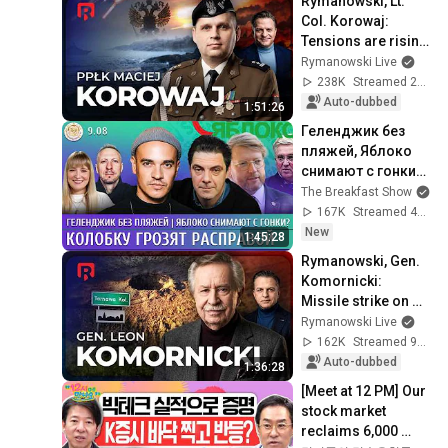
Rymanowski, Lt. 
Col. Korowaj: 
Tensions are rising 
over the Baltic Sea
Rymanowski Live
238K
Streamed 2w ago
Auto-dubbed
1:51:26
Геленджик без 
пляжей, Яблоко 
снимают с гонки? 
Колобку грозят 
The Breakfast Show
расправой. 
167K
Streamed 4h ago
Давлетгильдеев, 
New
1:45:28
Рогов
Rymanowski, Gen. 
Komornicki: 
Missile strike on 
Poland
Rymanowski Live
162K
Streamed 9d ago
Auto-dubbed
1:36:28
[Meet at 12 PM] Our 
stock market 
reclaims 6,000 