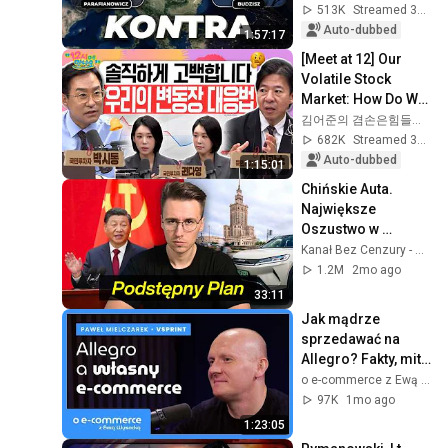
vadis, Ukraine?
513K
Streamed 3w ago
Auto-dubbed
1:57:17
[Meet at 12] Our 
Volatile Stock 
Market: How Do We 
Restore Trust 
김어준의 겸손은힘들다 뉴스공장
Damaged by 
682K
Streamed 3w ago
Fluctuations? | 
Auto-dubbed
1:15:01
Tuesda...
Chińskie Auta. 
Największe 
Oszustwo w 
Historii?
Kanał Bez Cenzury - Wojciech Dzierwa
1.2M
2mo ago
33:11
Jak mądrze 
sprzedawać na 
Allegro? Fakty, mity 
i błędy | o e-
o e-commerce z Ewą Wysocką
commerce z Ewą 
97K
1mo ago
Wysocką
1:23:05