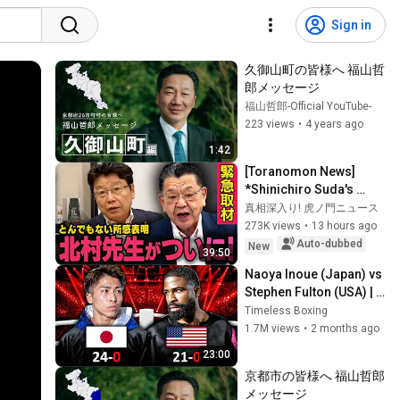
Sign in
久御山町の皆様へ 福山哲
郎メッセージ
福山哲郎-Official YouTube-
223 views
•
4 years ago
1:42
[Toranomon News] 
*Shinichiro Suda's 
Emergency Report* 
真相深入り! 虎ノ門ニュース
Haruo Kitamura has 
273K views
•
13 hours ago
released a shocking 
Auto-dubbed
New
39:50
stat...
Naoya Inoue (Japan) vs 
Stephen Fulton (USA) | 
Full Fight Highlights
Timeless Boxing
1.7M views
•
2 months ago
23:00
京都市の皆様へ 福山哲郎
メッセージ