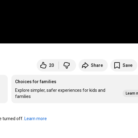
20
Share
Save
Choices for families
Explore simpler, safer experiences for kids and
Learn 
families
turned off. 
Learn more