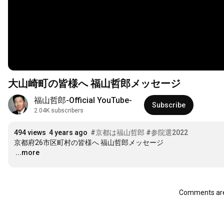
大山崎町の皆様へ 福山哲郎メッセージ
福山哲郎-Official YouTube-
Subscribe
2.04K subscribers
494 views
4 years ago
#京都は福山哲郎
#参院選2022
…
...more
Comments are 