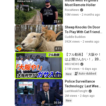
Inside West Virginia's 
Most Remote Holler
RocaNews
10M views
•
2 months ago
22:41
Sheep Knocks On Door 
To Play With Cat Friend | 
Cuddle Buddies
Cuddle Buddies
392K views
•
2 weeks ago
4:11
【フル動画】「大阪や！
はよ開けんかい！」20人
超の捜査員が組事務所
MBS NEWS
に　大阪府警が暴力団事
2.1M views
•
6 days ago
務所を家宅捜索　特殊詐
Auto-dubbed
New
11:51
欺の被害金めぐり（2026
Police Surveillance 
年7月29日）
Technology: Last Week 
Tonight with John Oliver 
LastWeekTonight
(HBO)
2M views
•
2 days ago
New
30:34