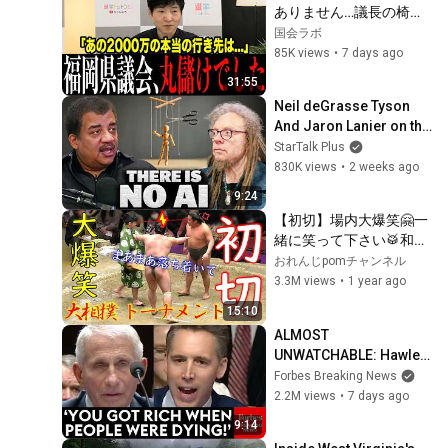
ありません…議長の椅子
に2000万の値札がつき、
国会ラボ
払った金がちゃんと戻っ
85K views
•
7 days ago
てくる福岡県議会"あの
31:55
循環"を元朝日新聞記者
Neil deGrasse Tyson 
が解説。茶色い紙袋に
And Jaron Lanier on the 
500万、料亭で125万ず
AI Illusion
StarTalk Plus
つ…
830K views
•
2 weeks ago
9:24
【初切】場内大爆笑🤗一
緒に笑って下さい🥁和歌
桜VS栃満🎀【大相撲トー
おれんじpomチャンネル
ナメント】
3.3M views
•
1 year ago
15:10
ALMOST 
UNWATCHABLE: Hawley 
Publicly Reams Fauci 
Forbes Breaking News
For COVID-19 Actions 
2.2M views
•
7 days ago
Pandemic, Refusal To 
9:14
Answer Him