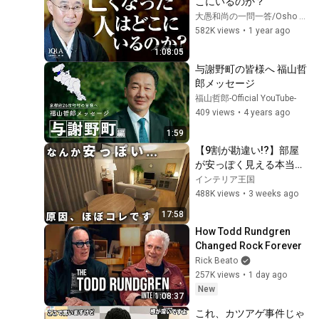
こにいるのか？
大愚和尚の一問一答/Osho Taigu’s Heart of Buddha
582K views
•
1 year ago
1:08:05
与謝野町の皆様へ 福山哲
郎メッセージ
福山哲郎-Official YouTube-
409 views
•
4 years ago
1:59
【9割が勘違い!?】部屋
が安っぽく見える本当の
原因、ほぼコレです
インテリア王国
488K views
•
3 weeks ago
17:58
How Todd Rundgren 
Changed Rock Forever
Rick Beato
257K views
•
1 day ago
New
1:08:37
これ、カツアゲ事件じゃ