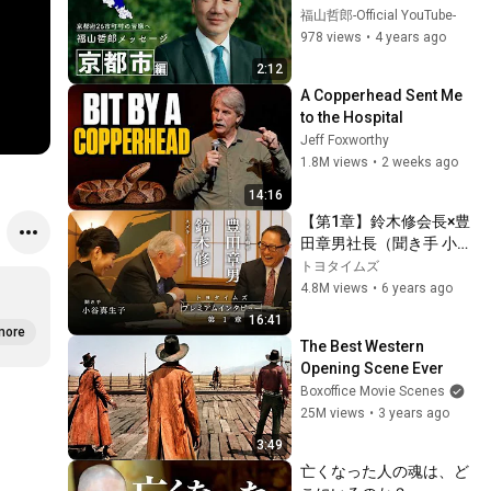
福山哲郎-Official YouTube-
978 views
•
4 years ago
2:12
A Copperhead Sent Me 
to the Hospital
Jeff Foxworthy
1.8M views
•
2 weeks ago
14:16
【第1章】鈴木修会長×豊
田章男社長（聞き手 小谷
真生子）「ここだけの
トヨタイムズ
話」| トヨタイムズ
4.8M views
•
6 years ago
16:41
more
The Best Western 
Opening Scene Ever
Boxoffice Movie Scenes
25M views
•
3 years ago
3:49
亡くなった人の魂は、ど