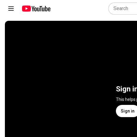
Sign i
This helps
Sign in