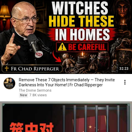
32:23
Remove These 7 Objects Immediately — They Invite
Darkness Into Your Home! | Fr Chad Ripperger
The Divine Sermons
New
7.8K views