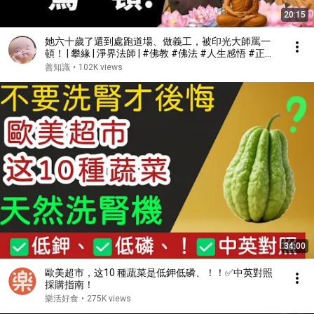
20:15
她六十歲了還到處跑道場、做義工，被印光大師罵一
頓！ | 攀緣 | 淨界法師 | #佛教 #佛法 #人生感悟 #正能
量
善知識
•
102K views
34:00
歐美超市，这10 種蔬菜是低鉀低磷、！！✅中英對照
採購指南！
樂活好食
•
275K views