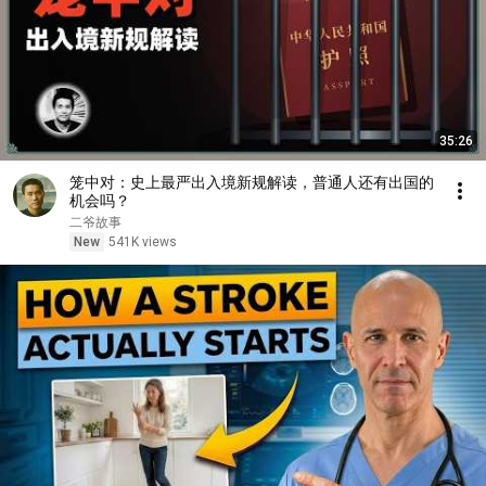
35:26
笼中对：史上最严出入境新规解读，普通人还有出国的
机会吗？
二爷故事
New
541K views