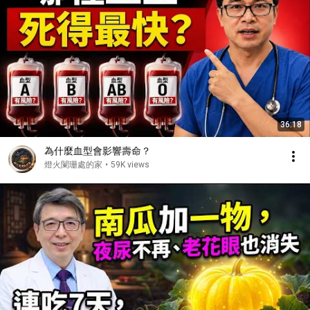
36:18
為什麼血型會影響壽命？
燈火闌珊處的家
•
59K views