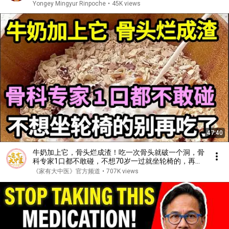
Yongey Mingyur Rinpoche
•
45K views
47:40
牛奶加上它，骨头烂成渣！吃一次骨头就破一个洞，骨
科专家1口都不敢碰，不想70岁一过就坐轮椅的，再喜
欢都要忌口！【家庭大医生】
《家有大中医》官方频道
•
707K views