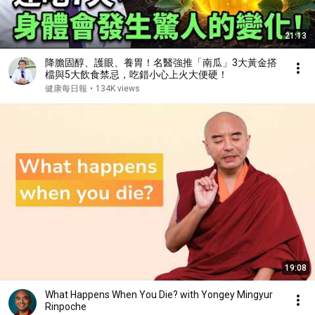
21:13
降膽固醇、護眼、養胃！名醫強推「南瓜」3大黃金搭
檔與5大飲食禁忌，吃錯小心上火大便硬！
健康每日報
•
134K views
19:08
What Happens When You Die? with Yongey Mingyur
Rinpoche