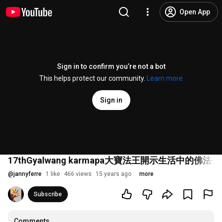
Open App
Sign in to confirm you’re not a bot
This helps protect our community.
Learn more
Sign in
17thGyalwang karmapa大寶法王開示生活中的佛法-中
@
jannyferre
1 like
466 views
15 years ago
more
Subscribe
Comments