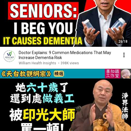
26:18
Doctor Explains: 9 Common Medications That May
Increase Dementia Risk
William Health Insights
•
398K views