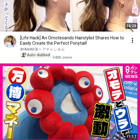
16:28
[Life Hack] An Omotesando Hairstylist Shares How to
Easily Create the Perfect Ponytail!
AYAMAR美ヘアチャンネル
Auto-dubbed
948K views
11:17