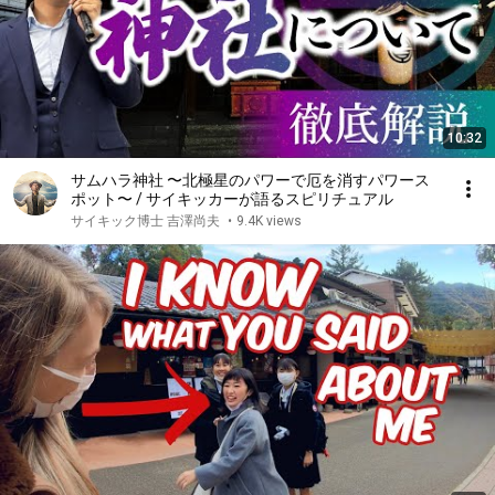
10:32
サムハラ神社 〜北極星のパワーで厄を消すパワース
ポット〜 / サイキッカーが語るスピリチュアル
サイキック博士 吉澤尚夫
•
9.4K views