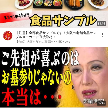
13:46
【注意】全部食品サンプルです！大阪の老舗食品サン
プルメーカーに直接取材！
【公式】大阪らゔぁの裏電波
•
4.5K views
36:45