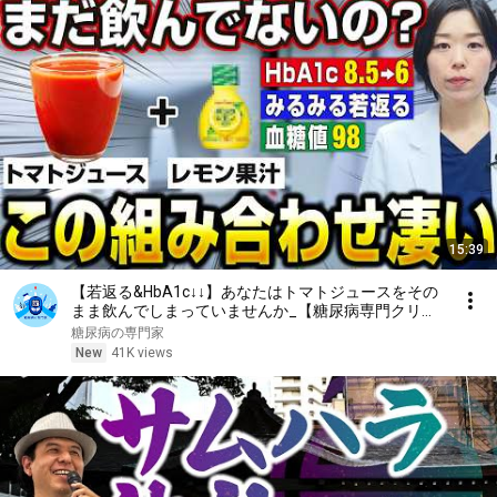
15:39
【若返る&HbA1c↓↓】あなたはトマトジュースをその
まま飲んでしまっていませんか_【糖尿病専門クリニ
ック現役医師】
糖尿病の専門家
New
41K views