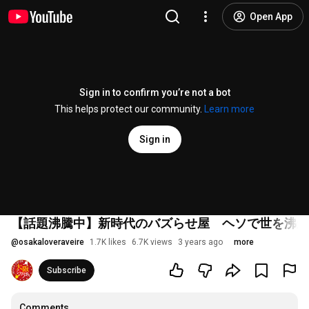
Open App
Sign in to confirm you’re not a bot
This helps protect our community.
Learn more
Sign in
【話題沸騰中】新時代のバズらせ屋 ヘソで世を沸か
@
osakaloveraveire
1.7K likes
6.7K views
3 years ago
more
Subscribe
Comments