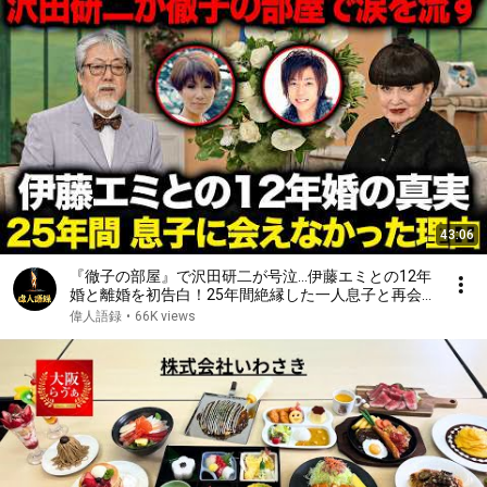
43:06
『徹子の部屋』で沢田研二が号泣…伊藤エミとの12年
婚と離婚を初告白！25年間絶縁した一人息子と再会
した“本当の理由”｜亡き元妻が遺した最期の遺言が起
偉人語録
•
66K views
こした奇跡に涙が止まらない