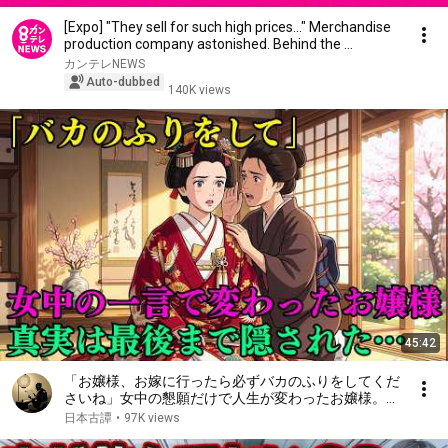
[Expo] "They sell for such high prices..." Merchandise
production company astonished. Behind the ...
カンテレNEWS
Auto-dubbed
140K views
45:42
「お嬢様、お嫁に行ったら必ずバカのふりをしてくだ
さいね」女中の懇願だけで人生が変わったお嬢様。そ
して女中が最後まで隠した真実…|昔話|説話|野談|時代
日本古譚
•
97K views
劇|民話