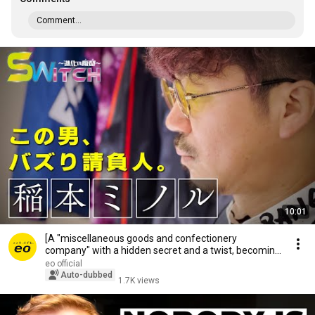
Comment...
10:01
[A "miscellaneous goods and confectionery
company" with a hidden secret and a twist, becoming
the...
eo official
Auto-dubbed
1.7K views