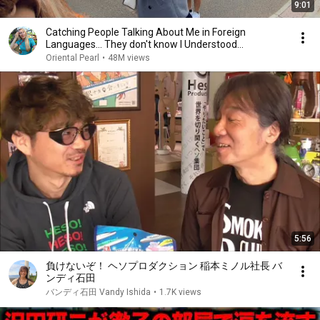
9:01
Catching People Talking About Me in Foreign
Languages... They don't know I Understood
Everything
Oriental Pearl
•
48M views
5:56
負けないぞ！ ヘソプロダクション 稲本ミノル社長 バ
ンディ石田
バンディ石田 Vandy Ishida
•
1.7K views