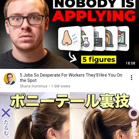
18:08
5 Jobs So Desperate For Workers They'll Hire You On
the Spot
Shane Hummus
•
1.6M views