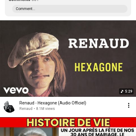
Comment...
5:29
Renaud - Hexagone (Audio Officiel)
Renaud
•
8.1M views