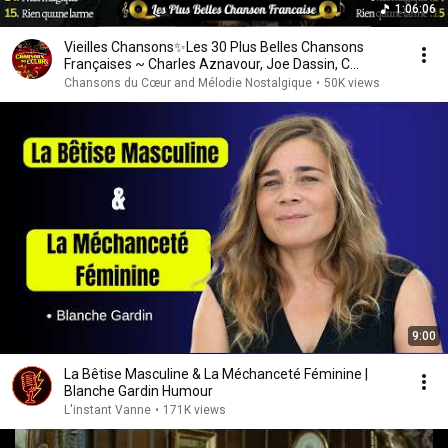
1:06:06
Vieilles Chansons✨Les 30 Plus Belles Chansons
Françaises ~ Charles Aznavour, Joe Dassin, C
Jérome...
Chansons du Cœur and Mélodie Nostalgique
•
50K views
9:00
La Bêtise Masculine & La Méchanceté Féminine |
Blanche Gardin Humour
L'instant Vanne
•
171K views