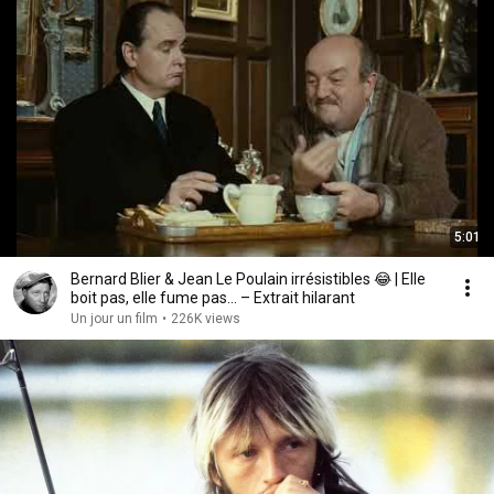
5:01
Bernard Blier & Jean Le Poulain irrésistibles 😂 | Elle
boit pas, elle fume pas… – Extrait hilarant
Un jour un film
•
226K views