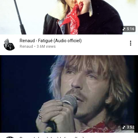
5:16
Renaud - Fatigué (Audio officiel)
Renaud
•
3.6M views
3:52