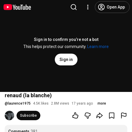
Open App
Sign in to confirm you’re not a bot
This helps protect our community.
Learn more
Sign in
renaud (la blanche)
@
laurence1975
4.5K likes
2.8M views
17 years ago
more
Subscribe
Comments
381