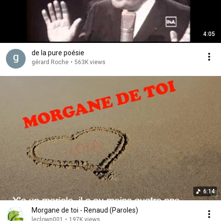
4:05
de la pure poésie
gérard Roche
•
563K views
6:14
Morgane de toi - Renaud (Paroles)
leclown001
•
197K views