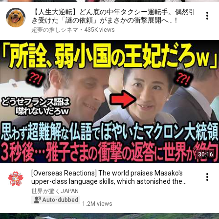
【人生大逆転】どん底の中年タクシー運転手。偶然引
き受けた「謎の依頼」がまさかの衝撃展開へ…！
超夢の推しシネマ
•
435K views
30:16
[Overseas Reactions] The world praises Masako's
upper-class language skills, which astonished the...
世界が驚くJAPAN
Auto-dubbed
1.2M views