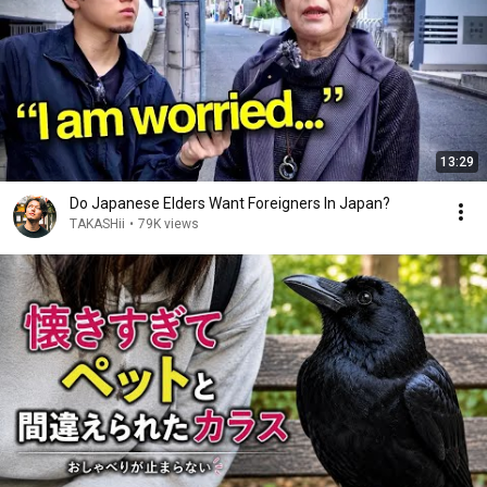
13:29
Do Japanese Elders Want Foreigners In Japan?
TAKASHii
•
79K views