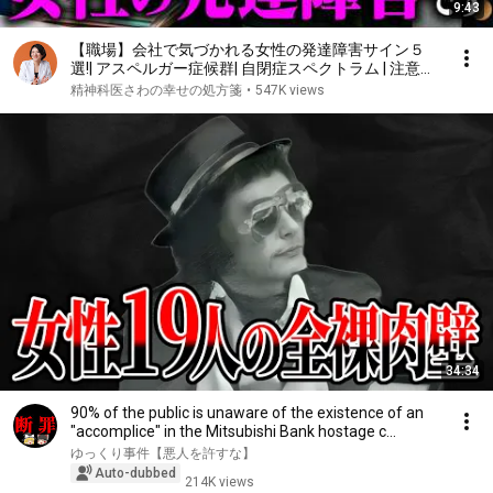
9:43
【職場】会社で気づかれる女性の発達障害サイン５
選!| アスペルガー症候群| 自閉症スペクトラム | 注意欠
如多動症 | ADHD・ASD・LD
精神科医さわの幸せの処方箋
•
547K views
34:34
90% of the public is unaware of the existence of an
"accomplice" in the Mitsubishi Bank hostage c...
ゆっくり事件【悪人を許すな】
Auto-dubbed
214K views