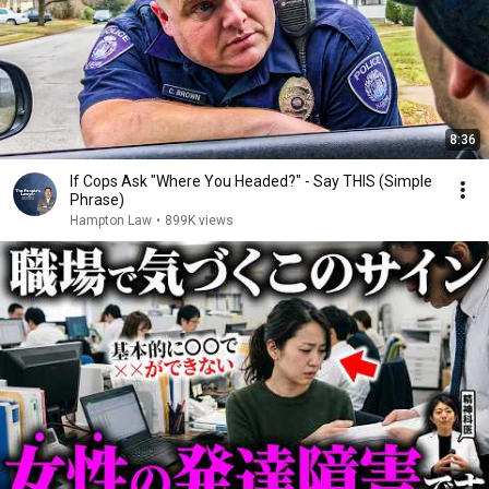
8:36
If Cops Ask "Where You Headed?" - Say THIS (Simple
Phrase)
Hampton Law
•
899K views