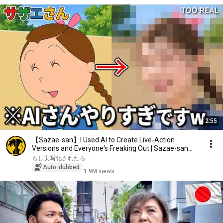
2:55
【Sazae-san】I Used AI to Create Live-Action
Versions and Everyone's Freaking Out | Sazae-san
Live ...
もし実写化されたら
Auto-dubbed
1.9M views