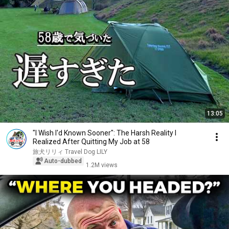
13:05
"I Wish I'd Known Sooner": The Harsh Reality I
Realized After Quitting My Job at 58
旅犬リリィ Travel Dog LILY
Auto-dubbed
1.2M views