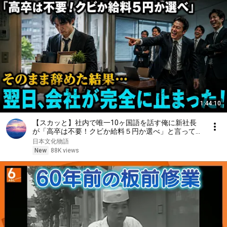
1:44:10
【スカッと】社内で唯一10ヶ国語を話す俺に新社長
が「高卒は不要！クビか給料５円か選べ」と言ってき
た。そのまま辞めた結果
日本文化物語
New
88K views