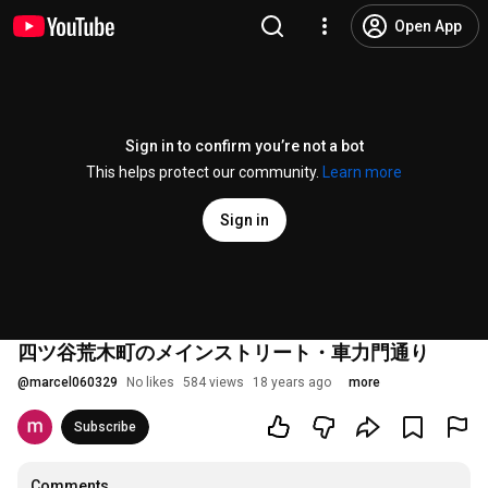
Open App
Sign in to confirm you’re not a bot
This helps protect our community.
Learn more
Sign in
四ツ谷荒木町のメインストリート・車力門通り
@
marcel060329
No likes
584 views
18 years ago
more
Subscribe
Comments