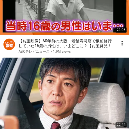
23:06
【お宝映像】60年前の大阪 老舗寿司店で板前修行
していた16歳の男性は、いまどこに？【お宝発見！
関西いまむかし】
ABCテレビニュース
•
1.9M views
22:33