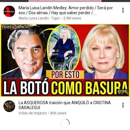
María Luisa Landín Medley: Amor perdido / Será por
eso / Dos almas / Hay que saber perder /...
María Luisa Landín - Topic
•
3.9M views
57:10
La ASQUEROSA traición que ANIQUILÓ a CRISTINA
SARALEGUI
Vidas de Impacto
•
86K views