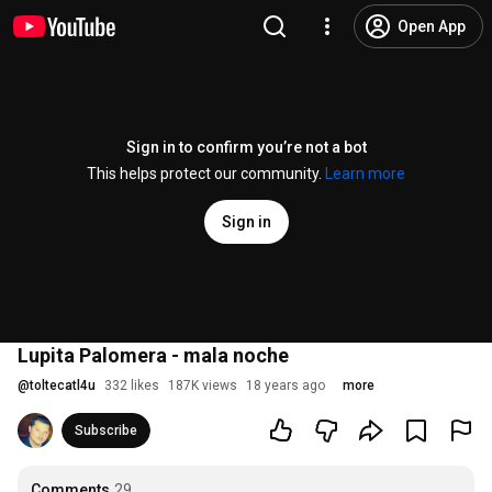
Open App
Sign in to confirm you’re not a bot
This helps protect our community.
Learn more
Sign in
Lupita Palomera - mala noche
@
toltecatl4u
332 likes
187K views
18 years ago
more
Subscribe
Comments
29