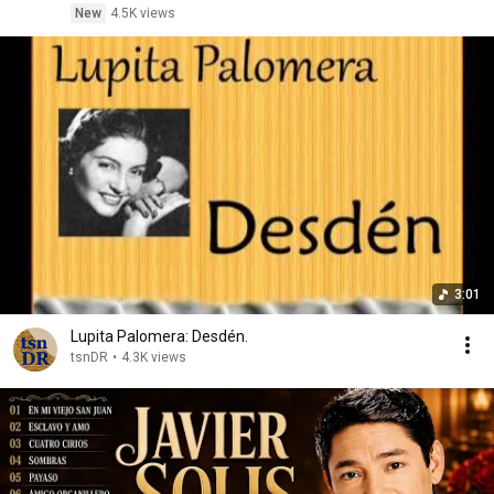
New
4.5K views
3:01
Lupita Palomera: Desdén.
tsnDR
•
4.3K views