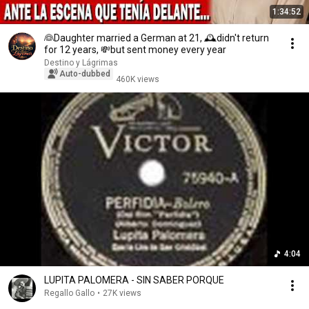
1:34:52
👰Daughter married a German at 21, 🕰️didn't return
for 12 years, 💸but sent money every year
Destino y Lágrimas
Auto-dubbed
460K views
4:04
LUPITA PALOMERA - SIN SABER PORQUE
Regallo Gallo
•
27K views