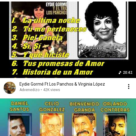
20:42
Eydie Gormé Ft Los Panchos & Virginia López
Advenedizo
•
42K views