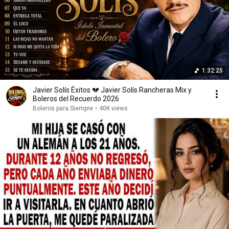
1:32:25
Javier Solís Éxitos 💔 Javier Solís Rancheras Mix y
Boleros del Recuerdo 2026
Boleros para Siempre
•
40K views