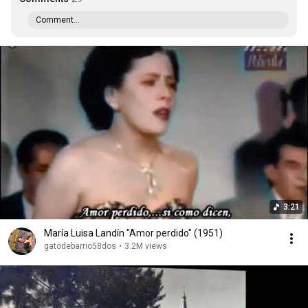
Comment...
3:21
María Luisa Landín "Amor perdido" (1951)
gatodebarrio58dos
•
3.2M views