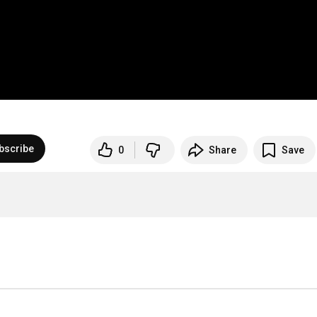
bscribe
0
Share
Save