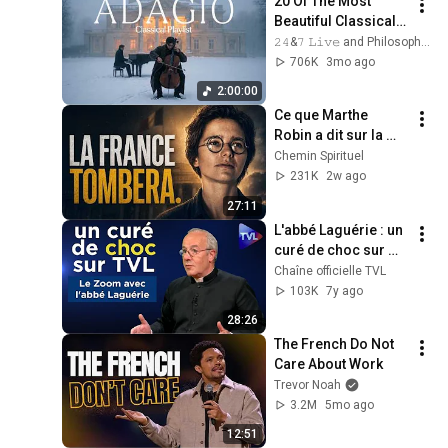
20 Of The Most 
Beautiful Classical 
Adagios for 
𝟸𝟺&𝟽 𝙻𝚒𝚟𝚎 and Philosophical Instrumentals
Relaxation and 
706K
3mo ago
Peace in 
2:00:00
Rachmaninoff Style
Ce que Marthe 
Robin a dit sur la 
France : Révélations
Chemin Spirituel
231K
2w ago
27:11
L'abbé Laguérie : un 
curé de choc sur 
TVL ! - le Zoom
Chaîne officielle TVL
103K
7y ago
28:26
The French Do Not 
Care About Work
Trevor Noah
3.2M
5mo ago
12:51