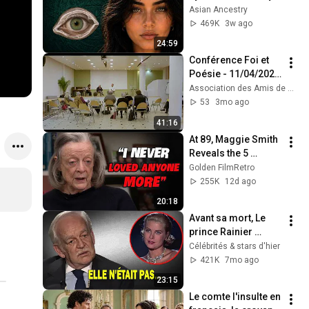
Revealed Where 
Asian Ancestry
They Really Come 
469K
3w ago
From
24:59
Conférence Foi et 
Poésie - 11/04/2026 
- Paris
Association des Amis de Philippe Mac Leod
53
3mo ago
41:16
At 89, Maggie Smith 
Reveals the 5 
People She Loved 
Golden FilmRetro
the Most
255K
12d ago
20:18
Avant sa mort, Le 
prince Rainier 
avoue enfin la 
Célébrités & stars d'hier
VÉRITÉ Choquante 
421K
7mo ago
sur Grace Kelly
23:15
Le comte l'insulte en 