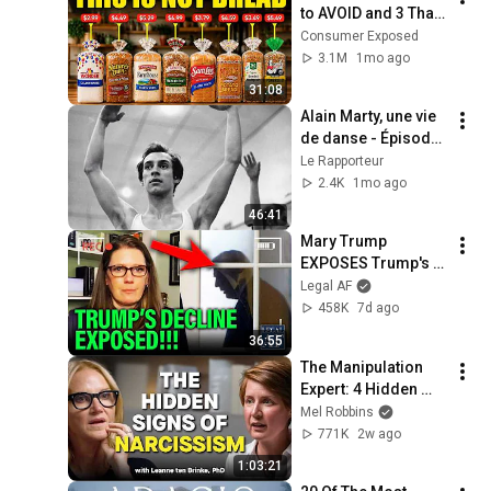
to AVOID and 3 That 
Are Actually Safe
Consumer Exposed
3.1M
1mo ago
31:08
Alain Marty, une vie 
de danse - Épisode 
2 - L'Âge d'or à 
Le Rapporteur
l'Opéra de Paris 
2.4K
1mo ago
(1965-1988)
46:41
Mary Trump 
EXPOSES Trump's 
DECLINE!!!
Legal AF
458K
7d ago
36:55
The Manipulation 
Expert: 4 Hidden 
Signs You’re 
Mel Robbins
Dealing With a Toxic 
771K
2w ago
Person
1:03:21