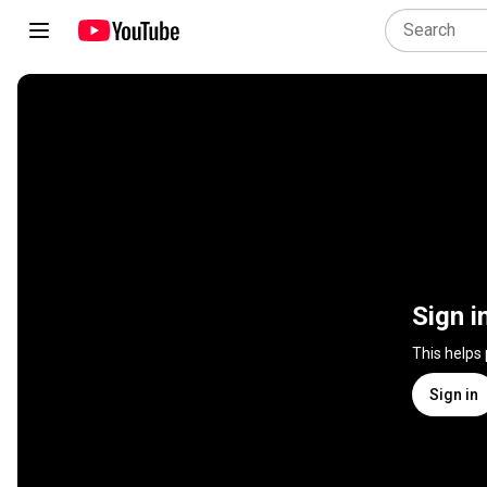
Sign i
This helps
Sign in