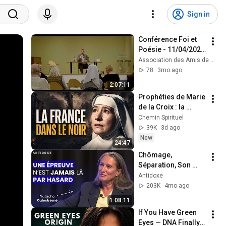
Sign in
Conférence Foi et 
Poésie - 11/04/2026 
- Paris
Association des Amis de Philippe Mac Leod
78
3mo ago
2:07:11
Prophéties de Marie 
de la Croix : la 
France sans 
Chemin Spirituel
électricité, Paris à 
39K
3d ago
fuir…
New
24:47
Chômage, 
Séparation, Son 
Corps Qui Lâche : 
Antidoxe
Elle A Touché Le 
203K
4mo ago
Fond Avant De 
1:08:11
Comprendre
If You Have Green 
Eyes — DNA Finally 