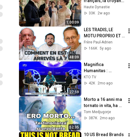
français, la croyant 
idiote  Sa réponse 
Haute Dynastie
en 3 langues
33K
2w ago
1:00:09
LES TRADIS, LE 
MOTU PROPRIO ET 
MOI ! (EN DUO AVEC 
Frère Paul-Adrien
ARNAUD DUMOUCH)
166K
5y ago
48:09
Magnifica 
Humanitas : 
premières clés de 
KTO TV
lecture
42K
2mo ago
27:59
Morto a 16 anni ma 
tornato in vita, ha 
visto DIO, La 
Tom Medjugorje
Madonna e Padre 
387K
2mo ago
Pio | Testimonianza 
52:35
incredibile
10 US Bread Brands 