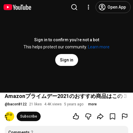
Open App
Sign in to confirm you’re not a bot
This helps protect our community.
Learn more
Sign in
Amazonプライムデー2021のおすすめ商品はこの
@
bacon8122
21 likes
4.4K views
5 years ago
more
Subscribe
Comments
2