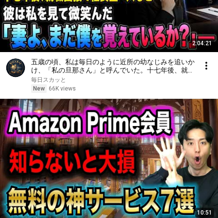
2:04:21
五歳の頃、私は毎日のように近所の幼なじみを追いか
け、「私の旦那さん」と呼んでいた。十七年後、就職
面接で社長室へ入ると、彼は私を見て微笑んだ。「妻
毎日スカッと
よ、まだ僕を覚えているか？」――
New
66K views
10:51