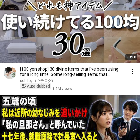
33:10
[100 yen shop] 30 divine items that I've been using
for a long time. Some long-selling items that...
uchilog（ウチログ）
Auto-dubbed
1.5M views