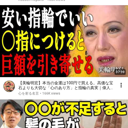
37:59
【美輪明宏】本当の金運は100円で買える。高価な宝
石よりも大切な「心のあり方」と指輪の真実｜偉人｜
名言｜言葉の力｜人生哲学｜
心を射る名言
•
166K views