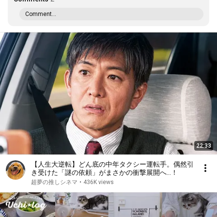
Comment...
22:33
【人生大逆転】どん底の中年タクシー運転手。偶然引
き受けた「謎の依頼」がまさかの衝撃展開へ…！
超夢の推しシネマ
•
436K views