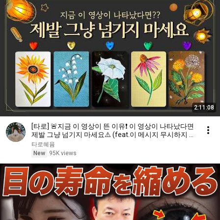
2:11:08
[타로] 🚨지금 이 영상이 뜬 이유❗️ 이 영상이 나타났다면
제발 그냥 넘기지 마세요⚠️ (feat.이 메시지 무시하지 마
세요🧿절대 우연이 아닙니다🚫금전•일•학업•관계까지
타로혜윰
몽땅💥)
New
95K views