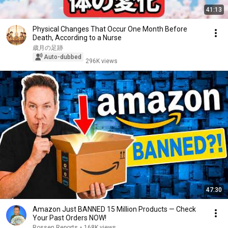
41:13
Physical Changes That Occur One Month Before
Death, According to a Nurse
歳月の足跡
Auto-dubbed
296K views
47:30
Amazon Just BANNED 15 Million Products — Check
Your Past Orders NOW!
Rossen Reports
•
168K views