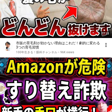
17:13
市販の育毛剤が効かない理由はこれだ！劇的に変わる
3つの育毛習慣
100年生きる！眼科チャンネル
•
96K views