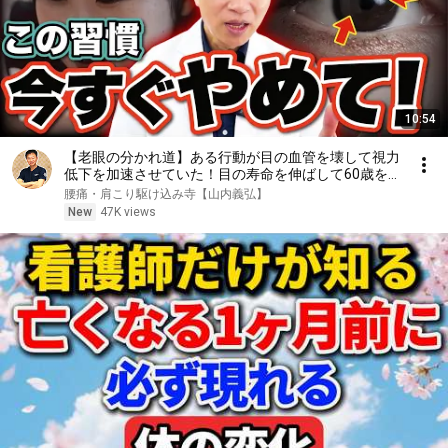
10:54
【老眼の分かれ道】ある行動が目の血管を壊して視力
低下を加速させていた！目の寿命を伸ばして60歳を
超えても視力2.0を目指す神セルフケアとは！
腰痛・肩こり駆け込み寺【山内義弘】
New
47K views