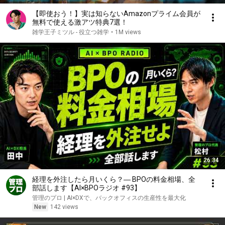
【即使おう！】実は知らないAmazonプライム会員が
無料で使える激アツ特典7選！
雑学王子ミツル - 役立つ雑学
•
1M views
26:34
経理を外注したら月いくら？― BPOの料金相場、全
部話します【AI×BPOラジオ #93】
管理のプロ | AI×DXで、バックオフィスの生産性を最大化
New
142 views