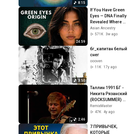
8:15
If You Have Green 
Eyes — DNA Finally 
Revealed Where 
They Really Come 
Asian Ancestry
From
571K
3w ago
24:59
бг_капитан белый 
снег
oooven
11K
17y ago
3:50
Таллин 1991 БГ - 
Никита Рязанский 
(ROCKSUMMER) 
Remaster
RemixMaster
47K
4y ago
2:46
7 ПРИВЫЧЕК, 
КОТОРЫЕ 