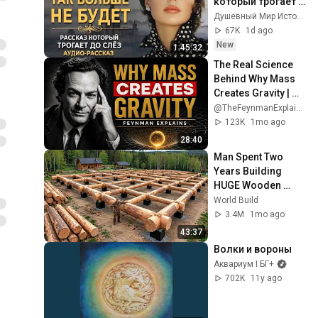
который трогает 
до глубины души. 
Душевный Мир Историй
Очень сильная 
67K
1d ago
история ｜ 
New
1:45:32
Аудиорассказ
The Real Science 
Behind Why Mass 
Creates Gravity | 
Feynman
@TheFeynmanExplained
123K
1mo ago
28:40
Man Spent Two 
Years Building 
HUGE Wooden 
House for his 
World Build
Family | Start to 
3.4M
1mo ago
Finish by 
43:37
@bjornbrenton
Волки и вороны
Аквариум I БГ+
702K
11y ago