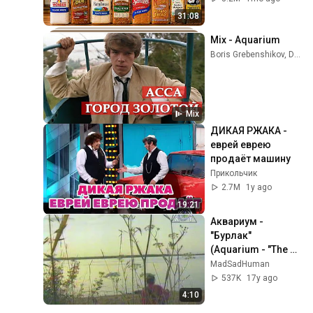
31:08
Mix - Aquarium
Boris Grebenshikov, DDT, Ирина Муравьёва, and more
Mix
ДИКАЯ РЖАКА - 
еврей еврею 
продаёт машину
Прикольчик
2.7M
1y ago
19:21
Аквариум - 
"Бурлак" 
(Aquarium - "The 
Volga Boatsman 
MadSadHuman
Song")
537K
17y ago
4:10