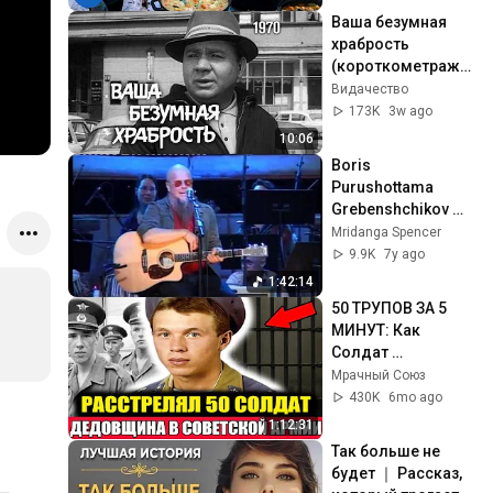
Ваша безумная 
храбрость 
(короткометражн
ый фильм, 1970)
Видачество
173K
3w ago
10:06
Boris 
Purushottama 
Grebenshchikov 
Concert Royal 
Mridanga Spencer
Albert Hall London 
9.9K
7y ago
Part 1
1:42:14
50 ТРУПОВ ЗА 5 
МИНУТ: Как 
Солдат 
РАССТРЕЛЯЛ Всю 
Мрачный Союз
Казарму в СССР! 
430K
6mo ago
Документальный 
1:12:31
Фильм
Так больше не 
будет ｜ Рассказ, 