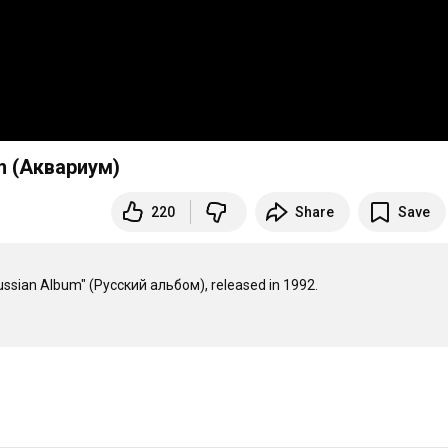
um (Аквариум)
220
Share
Save
ssian Album" (Русский альбом), released in 1992.
