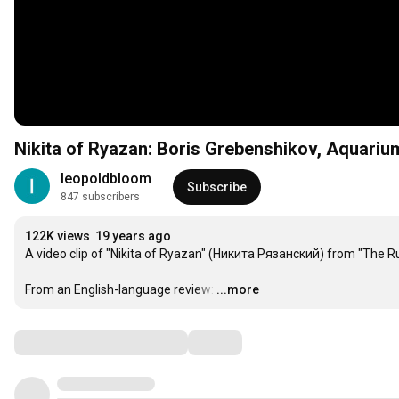
Nikita of Ryazan: Boris Grebenshikov, Aquari
leopoldbloom
Subscribe
847 subscribers
122K views
19 years ago
A video clip of "Nikita of Ryazan" (Никита Рязанский) from "The Ru
From an English-language review:
…
...more
Comments