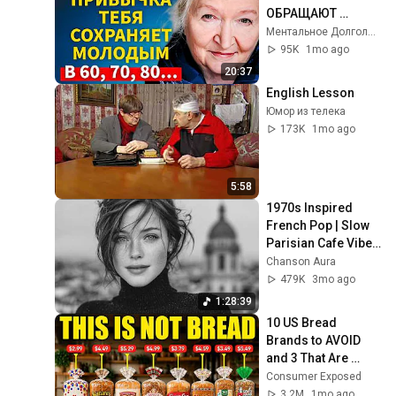
ОБРАЩАЮТ 
СТАРЕНИЕ ВСПЯТЬ 
Ментальное Долголетие
ПОСЛЕ 60 ЛЕТ | 
95K
1mo ago
Татьяна 
20:37
Черниговская
English Lesson
Юмор из телека
173K
1mo ago
5:58
1970s Inspired 
French Pop | Slow 
Parisian Cafe Vibes 
| Chanson Aura
Chanson Aura
479K
3mo ago
1:28:39
10 US Bread 
Brands to AVOID 
and 3 That Are 
Actually Safe
Consumer Exposed
3.2M
1mo ago