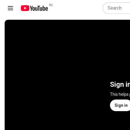
RU
Sign i
This helps
Sign in