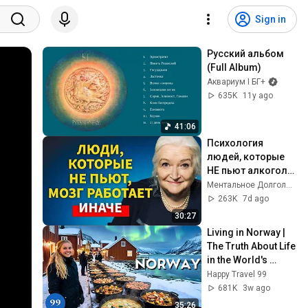
Sign in
Русский альбом 
(Full Album)
Аквариум I БГ+
635K
11y ago
41:06
Психология 
людей, которые 
НЕ пьют алкоголь 
(согласно 
Ментальное Долголетие and 2 more
нейронауке) | 
263K
7d ago
Татьяна 
30:27
Черниговская
Living in Norway | 
The Truth About Life 
in the World's 
Richest and Most 
Happy Travel 99
Beautiful Country | 
681K
3w ago
4K
35:26