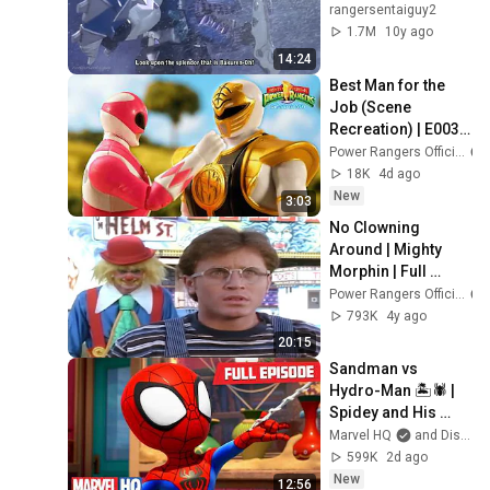
ntzord  First 
rangersentaiguy2
Apppearance (PR 
1.7M
10y ago
and Sentai version)
14:24
Best Man for the 
Job (Scene 
Recreation) | E003 | 
Power Rangers Re-
Power Rangers Official
Ignition Toy Force | 
18K
4d ago
Stop Motion
New
3:03
No Clowning 
Around | Mighty 
Morphin | Full 
Episode | S01 | E11 | 
Power Rangers Official
Power Rangers 
793K
4y ago
Official
20:15
Sandman vs 
Hydro-Man 🏝️🕷️ | 
Spidey and His 
Amazing Friends | 
Marvel HQ
and Disney Jr.
Full Episode | 
599K
2d ago
‪@MarvelHQ 
New
12:56