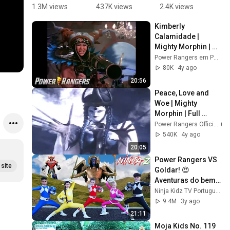
MORFAND
dizendo 
Mighty 
S
1.3M views
437K views
2.4K views
1
O em 
HORA DE 
Morphin 
p
Kimberly 
Power 
MORFAR! 
Minute | 
s
Calamidade | 
Rangers: 
💥 | Netflix 
Re-Ignition 
#
Mighty Morphin | 
Agora e 
Brasil 
| Power 
P
Episódio Completo 
Power Rangers em Português - Canal Oficial
Sempre 💙
#powerran
Rangers 
R
| S01 | E31 | Power 
80K
4y ago
❤️💚🖤 | 
gers
for Kids
p
Rangers em 
20:56
Netflix 
C
Português
Peace, Love and 
Brasil 
Woe | Mighty 
#powerran
Morphin | Full 
gers
Episode | S01 | E13 | 
Power Rangers Official
Power Rangers 
540K
4y ago
Official
20:05
Power Rangers VS 
site
Goldar! 😍 
Aventuras do bem 
contra o mal! | 
Ninja Kidz TV Português
Ninja Kidz em 
9.4M
3y ago
Portugues
21:11
Moja Kids No. 119