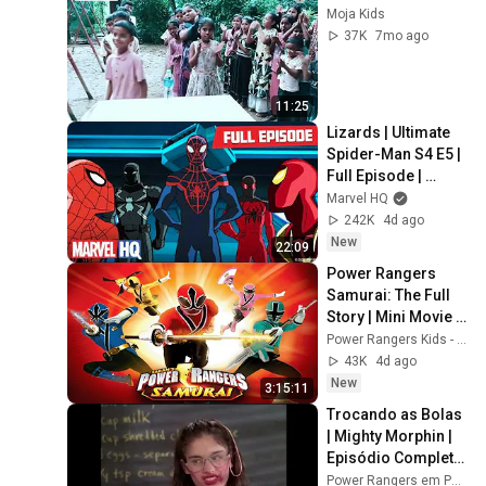
Moja Kids
37K
7mo ago
11:25
Lizards | Ultimate 
Spider-Man S4 E5 | 
Full Episode | 
@MarvelHQ
Marvel HQ
242K
4d ago
New
22:09
Power Rangers 
Samurai: The Full 
Story | Mini Movie | 
Power Month | 
Power Rangers Kids - Official Channel
Superheroes For 
43K
4d ago
Kids
New
3:15:11
Trocando as Bolas 
| Mighty Morphin | 
Episódio Completo 
| S01 | E16 | Power 
Power Rangers em Português - Canal Oficial