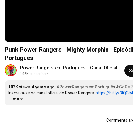
Punk Power Rangers | Mighty Morphin | Episód
Português
Power Rangers em Português - Canal Oficial
S
106K subscribers
103K views
4 years ago
#PowerRangersemPortuguês
#GoGoP
Inscreva-se no canal oficial de Power Rangers: 
https://bit.ly/3IQCtv
…
...more
Comments are 