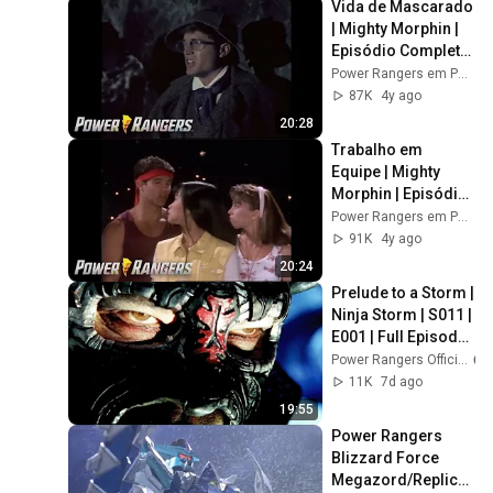
Vida de Mascarado 
| Mighty Morphin | 
Episódio Completo 
| S01 | E25 | Power 
Power Rangers em Português - Canal Oficial
Rangers em 
87K
4y ago
Português
20:28
Trabalho em 
Equipe | Mighty 
Morphin | Episódio 
Completo | S01 | 
Power Rangers em Português - Canal Oficial
E26 | Power 
91K
4y ago
Rangers em 
20:24
Português
Prelude to a Storm | 
Ninja Storm | S011 | 
E001 | Full Episode | 
Power Rangers 
Power Rangers Official
Videos
11K
7d ago
19:55
Power Rangers 
Blizzard Force 
Megazord/Replica