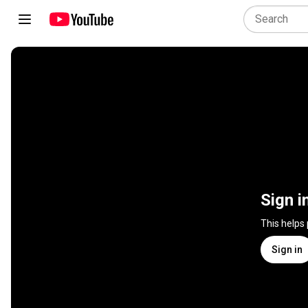
Sign i
This helps
Sign in