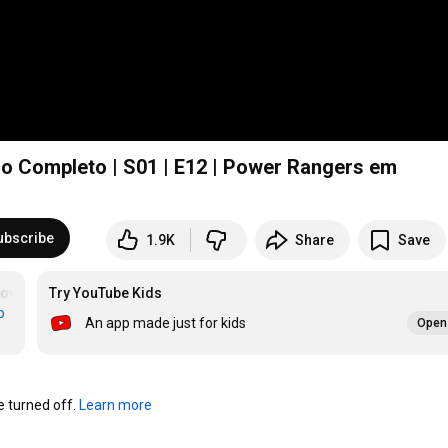
io Completo | S01 | E12 | Power Rangers em
ubscribe
1.9K
Share
Save
owerRangers
Try YouTube Kids
#PowerRangers
b
An app made just for kids
Open 
turned off. 
Learn more