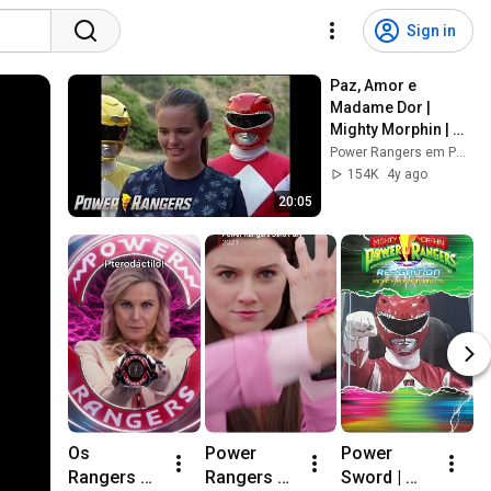
Sign in
Paz, Amor e 
Madame Dor | 
Mighty Morphin | 
Episódio Completo 
Power Rangers em Português - Canal Oficial
| S01 | E13 | Power 
154K
4y ago
Rangers em 
20:05
Português
Os 
Power 
Power 
S
Rangers 
Rangers 
Sword | 
u