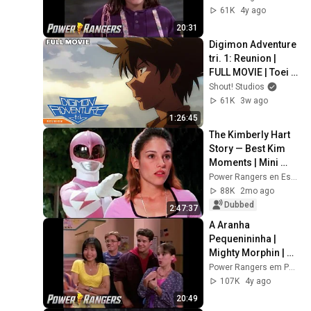
Rangers em 
61K
4y ago
Português
20:31
Digimon Adventure 
tri. 1: Reunion | 
FULL MOVIE | Toei 
Anime Action 
Shout! Studios
Adventure
61K
3w ago
1:26:45
The Kimberly Hart 
Story — Best Kim 
Moments | Mini 
Movie | Power 
Power Rangers en Español - Canal Oficial
Rangers Official
88K
2mo ago
Dubbed
2:47:37
A Aranha 
Pequenininha | 
Mighty Morphin | 
Episódio Completo 
Power Rangers em Português - Canal Oficial
| S01 | E23 | Power 
107K
4y ago
Rangers em 
20:49
Português