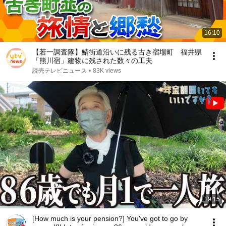
16:10
【若一調査隊】鯖街道沿いに残る古き宿場町 福井県
「熊川宿」建物に残された数々の工夫
読売テレビニュース
•
83K views
19:15
[How much is your pension?] You've got to go by