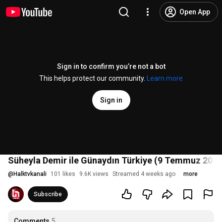
Open App
Sign in to confirm you’re not a bot
This helps protect our community.
Learn more
Sign in
Süheyla Demir ile Günaydın Türkiye (9 Temmuz 2026
@
Halktvkanali
101 likes
9.6K views
Streamed 4 weeks ago
more
Subscribe
Comments
5