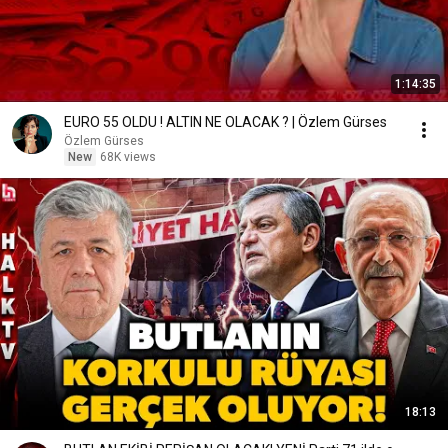
1:14:35
EURO 55 OLDU ! ALTIN NE OLACAK ? | Özlem Gürses
Özlem Gürses
New
68K views
18:13