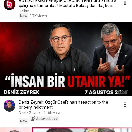
BUTLAN EKİBİ PERİŞAN OLACAK! YENİ Parti 71 ilde o
çalışmayı tamamladı! Mustafa Balbay'dan flaş kulis
Halktv
New
3.7K views
53:38
Deniz Zeyrek: Özgür Özel's harsh reaction to the
bribery indictment
Deniz Zeyrek
•
118K views
Auto-dubbed
New