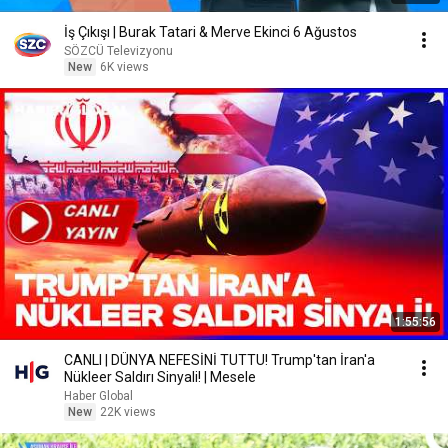
İş Çıkışı | Burak Tatari & Merve Ekinci 6 Ağustos
SÖZCÜ Televizyonu
New
6K views
1:55:56
CANLI | DÜNYA NEFESİNİ TUTTU! Trump'tan İran'a
Nükleer Saldırı Sinyali! | Mesele
Haber Global
New
22K views