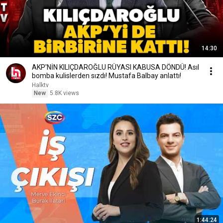
14:30
AKP'NİN KILIÇDAROĞLU RÜYASI KABUSA DÖNDÜ! Asıl
bomba kulislerden sızdı! Mustafa Balbay anlattı!
Halktv
New
5.8K views
1:44:24