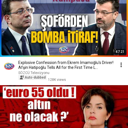
47:21
Explosive Confession from Ekrem İmamoğlu's Driver!
Afşin Hatipoğlu Tells All for the First Time L...
SÖZCÜ Televizyonu
Auto-dubbed
128K views