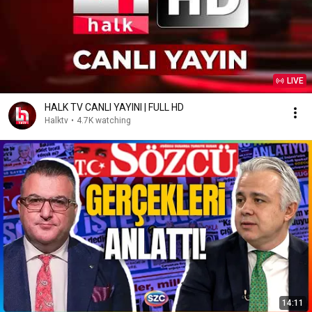
LIVE
HALK TV CANLI YAYINI | FULL HD
Halktv
•
4.7K watching
14:11