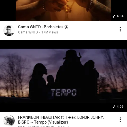
4:34
Gama WNTD - Borboletas 🦋
Gama WNTD
•
17M views
4:09
FRANKIEONTHEGUITAR ft. T-Rex, LON3R JOHNY,
BISPO ~ Tempo (Visualizer)