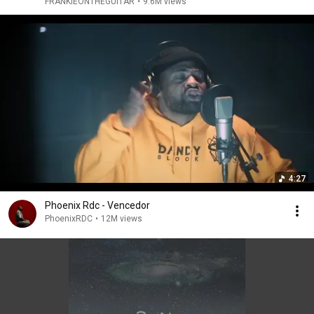
FRANKIEONTHEGUITAR
•
9.6M views
4:27
Phoenix Rdc - Vencedor
PhoenixRDC
•
12M views