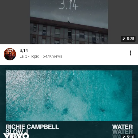
5:25
3,14
La.Q - Topic
•
547K views
5:10