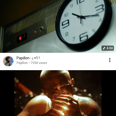
4:04
Papillon - ¡ +1 !
Papillon
•
755K views