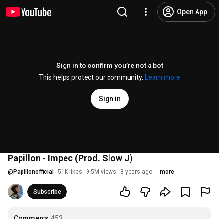
Open App
Sign in to confirm you’re not a bot
This helps protect our community.
Learn more
Sign in
Papillon - Impec (Prod. Slow J)
@
Papillonofficial
51K likes
9.5M views
8 years ago
more
Subscribe
Comments
453