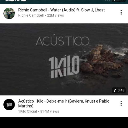
Richie Campbell - Water (Audio) ft. Slow J, Lhast
Richie Campbell
•
22M views
3:48
Acústico 1Kilo - Deixe-me Ir (Baviera, Knust e Pablo
Martins)
1Kilo Oficial
•
814M views