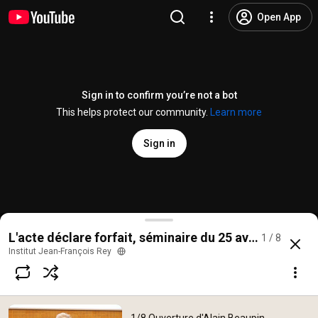
Open App
Sign in to confirm you’re not a bot
This helps protect our community.
Learn more
Sign in
1/8 Ouverture d'Alain Beaupin, Président de l'IJFR
L'acte déclare forfait, séminaire du 25 avril 2024 - é
1 / 8
@
IJFR-videos
No likes
279 views
2 years ago
more
Institut Jean-François Rey
Subscribe
Comments