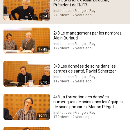
1/8 Ouverture d'Alain Beaupin,
Président de l'IJFR
Comment...
Institut Jean-François Rey
279 views • 2 years ago
6:24
2/8 Le management par les nombres,
Alain Burlaud
Institut Jean-François Rey
177 views • 2 years ago
17:48
3/8 Les données de soins dans les
centres de santé, Paviel Schertzer
Institut Jean-François Rey
112 views • 2 years ago
6:10
17:48
4/8 La formation des données
2/8 Le management par les nombres, Alain Burlaud
numériques de soins dans les équipes
Institut Jean-François Rey
•
177 views
de soins primaires, Manon Plégat
Institut Jean-François Rey
30:11
172 views • 2 years ago