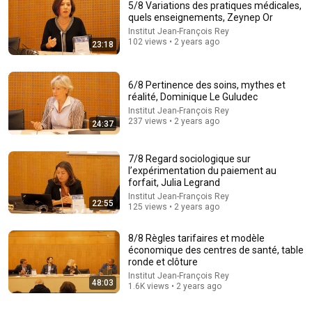
5/8 Variations des pratiques médicales,
quels enseignements, Zeynep Or
Institut Jean-François Rey
102 views • 2 years ago
23:18
6/8 Pertinence des soins, mythes et
réalité, Dominique Le Guludec
Institut Jean-François Rey
11:30
237 views • 2 years ago
24:37
The song that everyone thought was impossible
7/8 Regard sociologique sur
David Hartley
•
4.5M views
l’expérimentation du paiement au
forfait, Julia Legrand
Institut Jean-François Rey
22:55
125 views • 2 years ago
8/8 Règles tarifaires et modèle
économique des centres de santé, table
ronde et clôture
Institut Jean-François Rey
48:03
1.6K views • 2 years ago