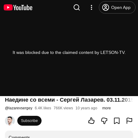
Open App
It was blocked due to the claimed content by LETSON-TV.
Наедине со всеми - Сергей Лазарев. 03.11.2015
@
lazarevsergey
6.4K likes
766K views
10 years ago
more
Subscribe
Comments