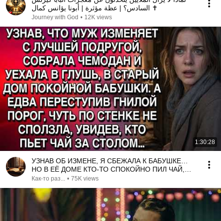
السادس؟ | عظة مؤثرة | أبونا يؤانس كمال ✝️
Journey with God
•
12K views
1:30:28
УЗНАВ ОБ ИЗМЕНЕ, Я СБЕЖАЛА К БАБУШКЕ…
НО В ЕЁ ДОМЕ КТО-ТО СПОКОЙНО ПИЛ ЧАЙ,
СЛОВНО ЖДАЛ МЕНЯ…
Как-то раз...
•
75K views