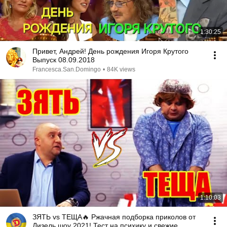
1:30:25
Привет, Андрей! День рождения Игоря Крутого
Выпуск 08.09.2018
Francesca.San.Domingo
•
84K views
1:10:03
ЗЯТЬ vs ТЕЩА🔥 Ржачная подборка приколов от
Дизель шоу 2021! Тест на психику и свежие