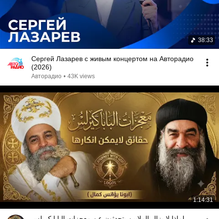
38:33
Сергей Лазарев с живым концертом на Авторадио
(2026)
Авторадио
•
43K views
1:14:31
لماذا لا يزال الملايين يتحدثون عن معجزات البابا كيرلس