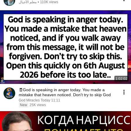
معلم الأجيال
•
110K views
1:02:02
🧾God is speaking in anger today. You made a
mistake that heaven noticed. Don't try to skip God
God Miracles Today 11:11
New
25K views