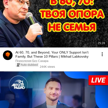
25:28
At 60, 70, and Beyond, Your ONLY Support Isn't
Family, But These 10 Pillars | Mikhail Labkovsky
Психология Без Сахара
Auto-dubbed
244K views