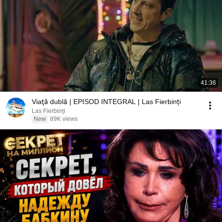
41:36
Viaţă dublă | EPISOD INTEGRAL | Las Fierbinți
Las Fierbinți
New
89K views