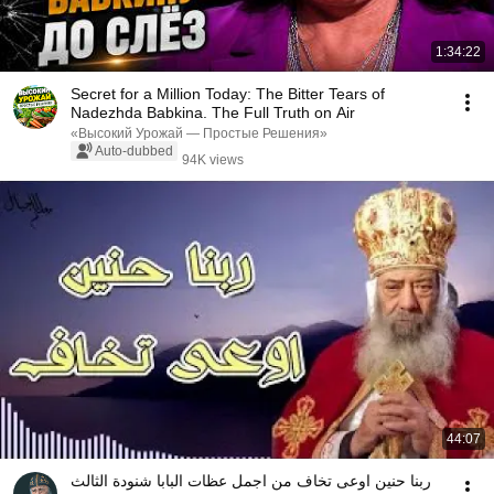
1:34:22
Secret for a Million Today: The Bitter Tears of
Nadezhda Babkina. The Full Truth on Air
«Высокий Урожай — Простые Решения»
Auto-dubbed
94K views
44:07
ربنا حنين اوعى تخاف من اجمل عظات البابا شنودة الثالث