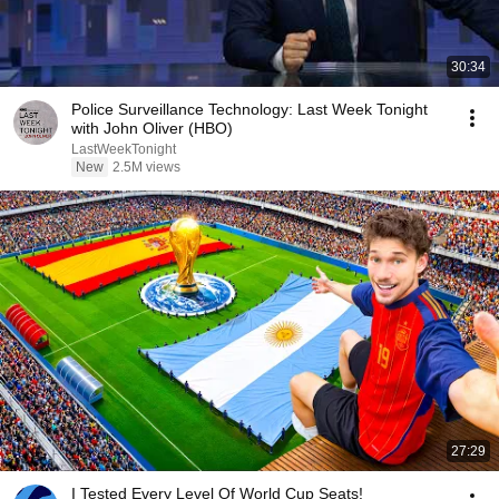
30:34
Police Surveillance Technology: Last Week Tonight
with John Oliver (HBO)
LastWeekTonight
New
2.5M views
27:29
I Tested Every Level Of World Cup Seats!