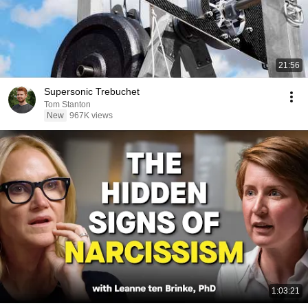
21:56
Supersonic Trebuchet
Tom Stanton
New
967K views
1:03:21