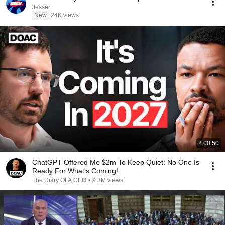
Jesser
New
24K views
2:00:50
ChatGPT Offered Me $2m To Keep Quiet: No One Is
Ready For What's Coming!
The Diary Of A CEO
•
9.3M views