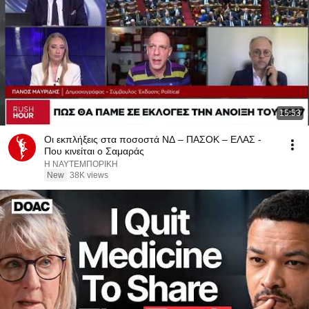
15:53
Οι εκπλήξεις στα ποσοστά ΝΔ – ΠΑΣΟΚ – ΕΛΑΣ -
Που κινείται ο Σαμαράς
Η ΝΑΥΤΕΜΠΟΡΙΚΗ
New
38K views