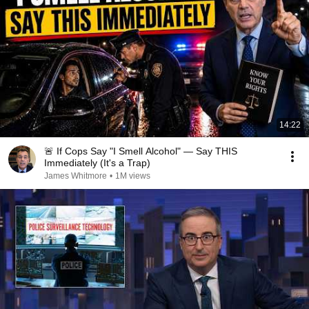
14:22
🚨 If Cops Say "I Smell Alcohol" — Say THIS
Immediately (It's a Trap)
James Whitmore
•
1M views