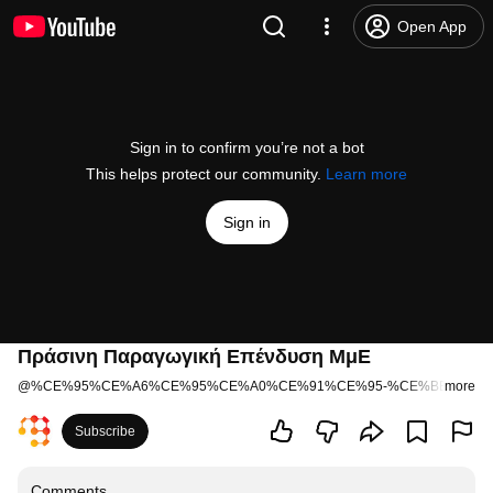
Open App
Sign in to confirm you’re not a bot
This helps protect our community.
Learn more
Sign in
Πράσινη Παραγωγική Επένδυση ΜμΕ
@
%CE%95%CE%A6%CE%95%CE%A0%CE%91%CE%95-%CE%BE3%CF
more
Subscribe
Comments