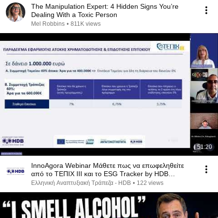
The Manipulation Expert: 4 Hidden Signs You’re
Dealing With a Toxic Person
Mel Robbins
•
811K views
51:20
InnoAgora Webinar Μάθετε πως να επωφεληθείτε
από το ΤΕΠΙΧ ΙΙΙ και το ESG Tracker by HDB
20240625 1
Ελληνική Αναπτυξιακή Τράπεζα - HDB
•
122 views