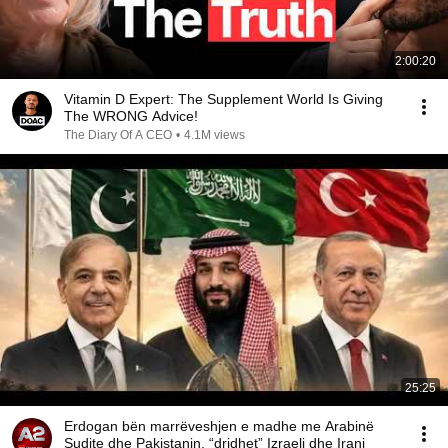
2:00:20
Vitamin D Expert: The Supplement World Is Giving
The WRONG Advice!
The Diary Of A CEO
•
4.1M views
25:25
Erdogan bën marrëveshjen e madhe me Arabinë
Sudite dhe Pakistanin, “dridhet” Izraeli dhe Irani