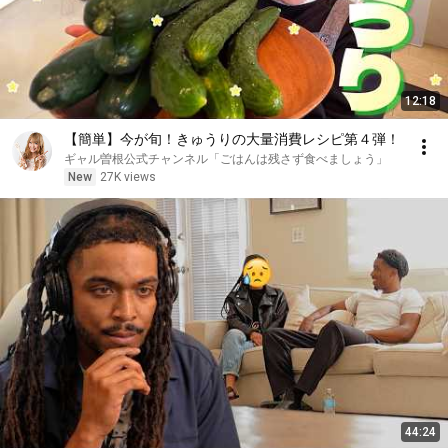
12:18
【簡単】今が旬！きゅうりの大量消費レシピ第４弾！
ギャル曽根公式チャンネル「ごはんは残さず食べましょう」
New
27K views
44:24