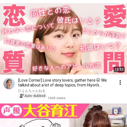
15:32
[Love Corner] Love story lovers, gather here 🤭 We
talked about a lot of deep topics, from Hiyon's...
ひよんちゃんねる
Auto-dubbed
166K views