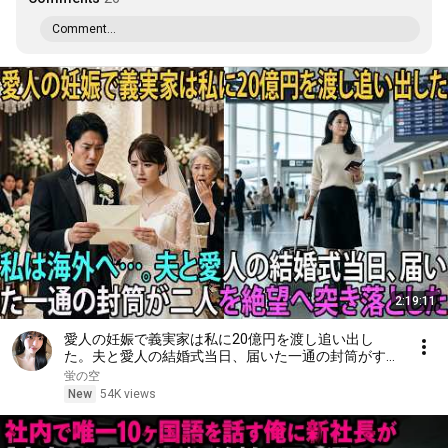
Comment...
2:19:11
愛人の妊娠で義実家は私に20億円を渡し追い出し
た。夫と愛人の結婚式当日、届いた一通の封筒がすべ
てを終わらせた――| 感動する話 | スカッとする話
蛍の空
New
54K views