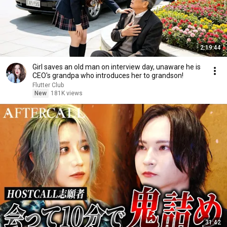
2:19:44
Girl saves an old man on interview day, unaware he is
CEO's grandpa who introduces her to grandson!
Flutter Club
New
181K views
31:42