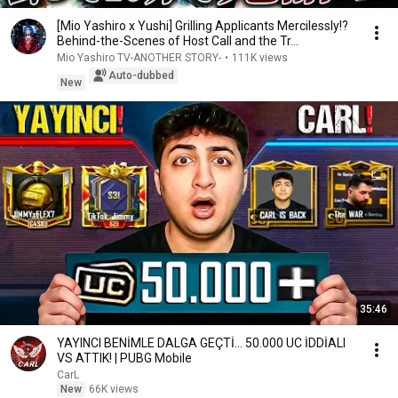
[Mio Yashiro x Yushi] Grilling Applicants Mercilessly!?
Behind-the-Scenes of Host Call and the Tr...
Mio Yashiro TV-ANOTHER STORY-
•
111K views
Auto-dubbed
New
35:46
YAYINCI BENİMLE DALGA GEÇTİ... 50.000 UC İDDİALI
VS ATTIK! | PUBG Mobile
CarL
New
66K views