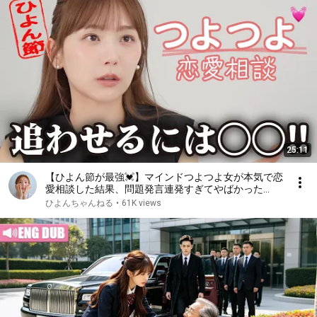
25:11
【ひよん節が最強💓】マインドつよつよ女が本気で恋
愛相談した結果、問題発言連発すぎてやばかった
ww【好きな人に追われたい/曖昧な態度をとる先輩
ひよんちゃんねる
•
61K views
etc】