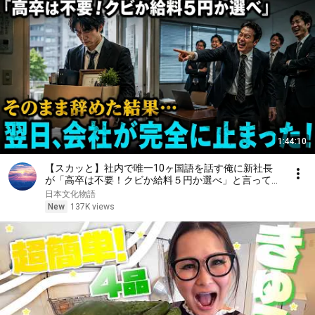
1:44:10
【スカッと】社内で唯一10ヶ国語を話す俺に新社長
が「高卒は不要！クビか給料５円か選べ」と言ってき
た。そのまま辞めた結果
日本文化物語
New
137K views