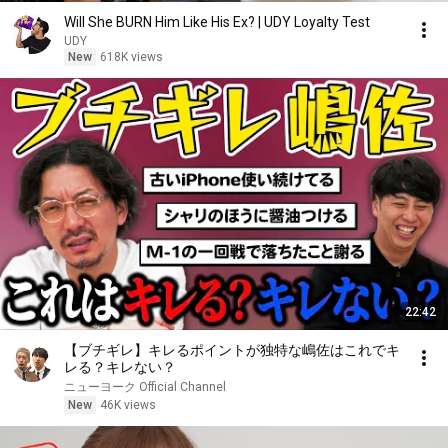
Will She BURN Him Like His Ex? | UDY Loyalty Test
UDY
New
618K views
22:42
【ブチギレ】キレるポイントが独特な嶋佐はこれでキ
レる？キレない？
ニューヨーク Official Channel
New
46K views