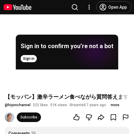
Open App
Sign in to confirm you’re not a bot
Sign in
【モッパン】激辛ラーメン食べながら質問答えますラ
@
hiyonchannel
525 likes
51K views
Streamed 7 years ago
more
Subscribe
Comments
26