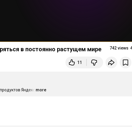
еряться в постоянно растущем мире данных
742 views
11
продуктов Яндекса 
more
…