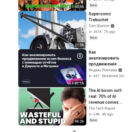
New
1:45:56
Supersonic 
Trebuchet
Tom Stanton
351K
7h ago
New
21:56
Как 
анализировать 
продвижение 
ecom-бизнеса с 
Яндекс Реклама
помощью отчётов 
657
Streamed 2mo ago
в Директе и 
1:01:16
Метрике
The AI boom isn’t 
real: 70% of AI 
revenue comes 
from OpenAI and 
The Tech Report
Anthropic | Ed 
64K
4h ago
Zitron
New
46:26