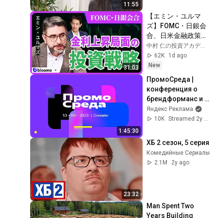
11:55
【エミン・ユルマ
ズ】FOMC・日銀会
合、日米金融政策の
行方は?ドル円170円
中村 仁の投資アカデミー / ブルーモ証券
の条件と金利上昇局
62K
1d ago
面の投資戦略
New
31:03
ПромоCреда | 
конференция о 
брендформанс и 
контент-
Яндекс Реклама
маркетинге в 
10K
Streamed 2y ago
ПромоСтраницах | 
1:45:30
13 сентября 2023
ХБ 2 сезон, 5 серия
Комедийные Сериалы
2.1M
2y ago
23:32
Man Spent Two 
Years Building 