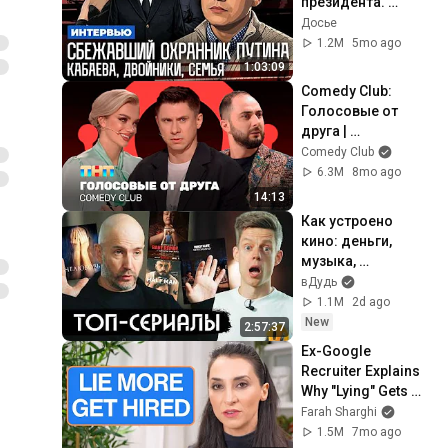
президента. 
Кабаева. Семья. 
Досье
Дворцы. 
1.2M
5mo ago
Безопасность | 
1:03:09
Интервью
Comedy Club: 
Голосовые от 
друга | 
Батрутдинов, 
Comedy Club
Карибидис, Шкуро 
6.3M
8mo ago
@ComedyClubRuss
14:13
ia
Как устроено 
кино: деньги, 
музыка, 
лицемерие, 
вДудь
Голливуд / вДудь
1.1M
2d ago
New
2:57:37
Ex-Google 
Recruiter Explains 
Why "Lying" Gets 
You Hired
Farah Sharghi
1.5M
7mo ago