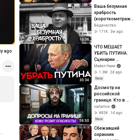
Ваша безумная 
храбрость 
(короткометражн
ый фильм, 1970)
Видачество
171K
3w ago
10:06
ЧТО МЕШАЕТ 
4y ago
УБИТЬ ПУТИНА. 
Сценарии 
ликвидации 
Майкл Наки
диктатора
1.3M
2d ago
New
30:34
Досмотр на 
российской 
границе. Кто в 
зоне риска? | 
varlamov
Допросы 
882K
1d ago
уехавших, 
New
56:50
вопросы про ВСУ
Сбежавший 
охранник 