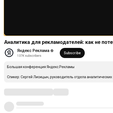
Аналитика для рекламодателей: как не пот
Яндекс Реклама
Subscribe
137K subscribers
Большая конференция Яндекс.Рекламы

Спикер: Сергей Лисицын, руководитель отдела аналитических 
Comments