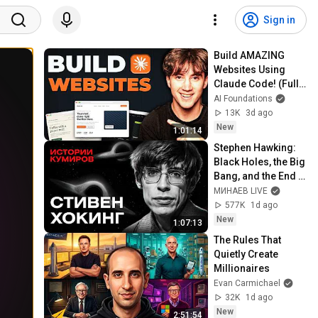
Sign in
Build AMAZING 
Websites Using 
Claude Code! (Full 
Guide)
AI Foundations
13K
3d ago
New
1:01:14
Stephen Hawking: 
Black Holes, the Big 
Bang, and the End 
of the Universe / 
МИНАЕВ LIVE
Idol Stories / 
577K
1d ago
MINAEV
New
1:07:13
The Rules That 
Quietly Create 
Millionaires
Evan Carmichael
32K
1d ago
New
2:51:54