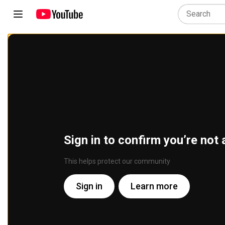
Sign in to confirm you’re not 
This helps protect our community
Sign in
Learn more