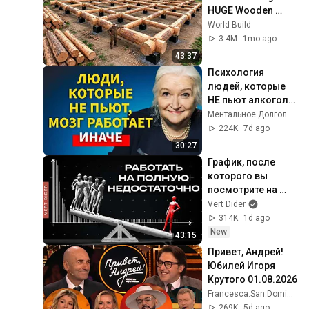
HUGE Wooden 
House for his 
World Build
Family | Start to 
3.4M
1mo ago
Finish by 
43:37
@bjornbrenton
Психология 
людей, которые 
НЕ пьют алкоголь 
(согласно 
Ментальное Долголетие and 2 more
нейронауке) | 
224K
7d ago
Татьяна 
30:27
Черниговская
График, после 
которого вы 
посмотрите на 
мир иначе 
Vert Dider
[Veritasium]
314K
1d ago
New
43:15
Привет, Андрей! 
Юбилей Игоря 
Крутого 01.08.2026
Francesca.San.Domingo
269K
5d ago