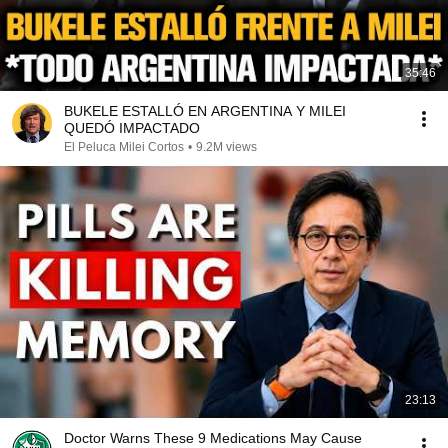
35:46
BUKELE ESTALLÓ EN ARGENTINA Y MILEI
QUEDÓ IMPACTADO
El Peluca Milei Cortos
•
9.2M views
23:13
Doctor Warns These 9 Medications May Cause