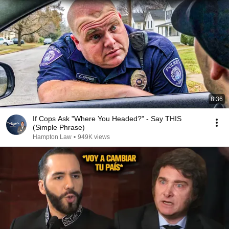
8:36
If Cops Ask "Where You Headed?" - Say THIS
(Simple Phrase)
Hampton Law
•
949K views