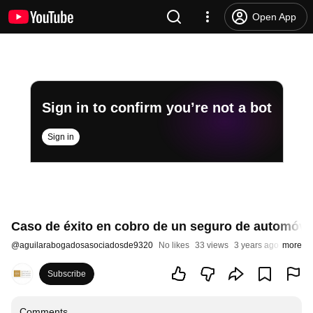
Open App
Sign in to confirm you’re not a bot
Sign in
Caso de éxito en cobro de un seguro de automóvil
@
aguilarabogadosasociadosde9320
No likes
33 views
3 years ago
more
Subscribe
Comments