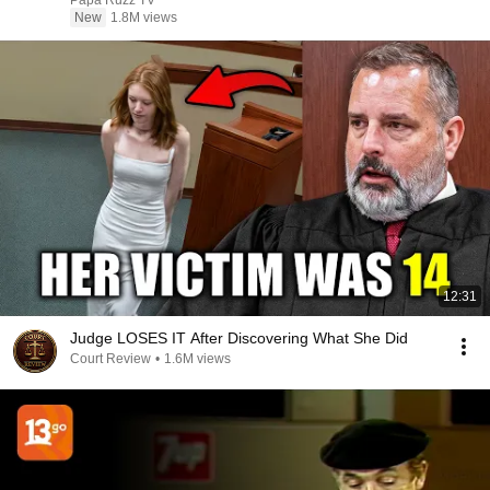
Papa Ruzz TV
New
1.8M views
12:31
Judge LOSES IT After Discovering What She Did
Court Review
•
1.6M views