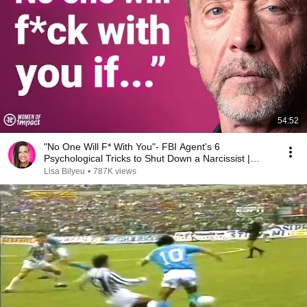
54:52
"No One Will F* With You"- FBI Agent's 6
Psychological Tricks to Shut Down a Narcissist |
Chris Voss
Lisa Bilyeu
•
787K views