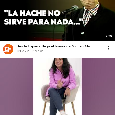
9:29
Desde España, llega el humor de Miguel Gila
13Go
•
210K views