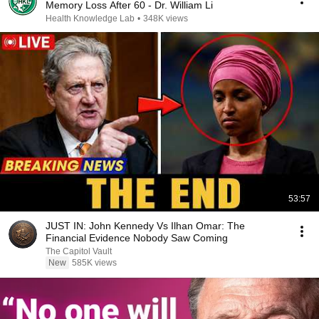
Memory Loss After 60 - Dr. William Li
Health Knowledge Lab
•
348K views
53:57
JUST IN: John Kennedy Vs Ilhan Omar: The
Financial Evidence Nobody Saw Coming
The Capitol Vault
New
585K views